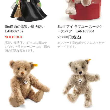
Steiff 西の悪賢い魔法使い
Steiff アイ ラブユー スーツケ
EAN682407
ース ベア EAN109904
SOLD OUT
25,800円(税込)
悪賢い魔法使いは"オズの魔法使
赤いハート型のボックスに入ったテ
い"のキャラクターの一つの「西の
ディベアです。
国の邪悪な魔女｣です。