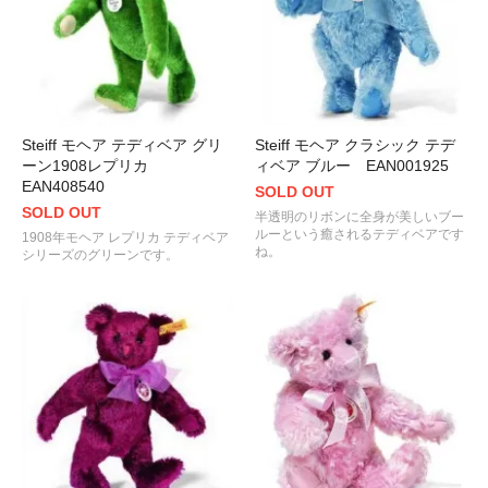
Steiff モヘア テディベア グリ
Steiff モヘア クラシック テデ
ーン1908レプリカ
ィベア ブルー EAN001925
EAN408540
SOLD OUT
SOLD OUT
半透明のリボンに全身が美しいブー
ルーという癒されるテディベアです
1908年モヘア レプリカ テディベア
ね。
シリーズのグリーンです。