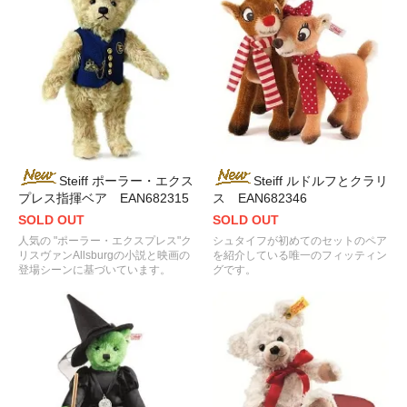
Steiff ポーラー・エクス
Steiff ルドルフとクラリ
プレス指揮ベア EAN682315
ス EAN682346
SOLD OUT
SOLD OUT
人気の "ポーラー・エクスプレス"ク
シュタイフが初めてのセットのペア
リスヴァンAllsburgの小説と映画の
を紹介している唯一のフィッティン
登場シーンに基づいています。
グです。