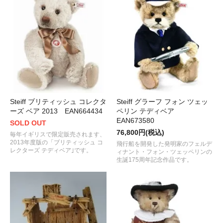
Steiff ブリティッシュ コレクタ
Steiff グラーフ フォン ツェッ
ーズ ベア 2013 EAN664434
ペリン テディベア
EAN673580
SOLD OUT
76,800円(税込)
毎年イギリスで限定販売されます、
2013年度版の「ブリティッシュ コ
飛行船を開発した発明家のフェルデ
レクターズ テディベア｣です。
ィナント・フォン・ツェッペリンの
生誕175周年記念作品です。