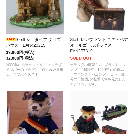
Steiff シュタイフ クラブ
Steiff レンブラント テディベア
ハウス EAN420215
オールゴールボックス
EAN657610
39,800円(税込)
32,800円(税込)
SOLD OUT
2000年に北米のシュタイフ クラブ
オランダの画家 "レンブラント・フ
メンバーのためだけに作られた貴重
ァン"（1606年～1669年）の作品
なクラブハウスです。
「フランス・バニング・ コック隊
長の市警団｣の登場人物を元にした
テディベアです。