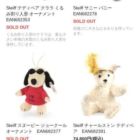
Steiff テディベア クララ くる
Steiff サニー バニー
み割り人形 オーナメント
EAN682278
EAN682353
SOLD OUT
SOLD OUT
自慢げに大きなひまわりを持ってい
ます。
くるみ割り人形のクララは、最も小
さい本物の木製のくるみ割り人形を
保持しています。
Steiff スヌーピー ジョークール
Steiff チャールストン テディベ
オーナメント EAN682377
ア EAN682391
SOLD OUT
74,800円(税込)