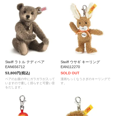
Steiff ラトル テディベア
Steiff ウサギ キーリング
EAN656712
EAN112270
53,800円(税込)
SOLD OUT
ベアのお腹の中にガラガラが入って
漫画ちっくなうさぎのキーリングで
いますので優しく揺らすと可愛い音
す。
をだします。