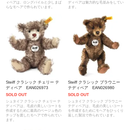
ィベアは、ロングパイルと少しまば
ディベアは魅力的な毛並みをしてい
らなモヘアで作られています。
ます。
Steiff クラシック チェリー テ
Steiff クラシック ブラウニー
ディベア EAN026973
テディベア EAN026980
SOLD OUT
SOLD OUT
シュタイフ クラシック チェリー テ
シュタイフ クラシック ブラウニー
ディベアは、毛皮の美しいコートを
テディベアは、毛皮の美しいコート
作成するために最高のベージュ色の
を作成するためにモヘアをひっくり
チップを渡したモヘアで作られてい
返した製法で作られています。
ます。