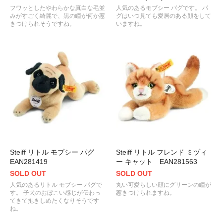
フワッとしたやわらかな真白な毛並
人気のあるモブシー パグです。 パ
みがすごく綺麗で、黒の瞳が何か惹
グはいつ見ても愛居のある顔をして
きつけられそうですね。
いますね。
Steiff リトル モブシー パグ
Steiff リトル フレンド ミヅィ
EAN281419
ー キャット EAN281563
SOLD OUT
SOLD OUT
人気のあるリトル モブシー パグで
丸い可愛らしい顔にグリーンの瞳が
す。 子犬のおぼこい感じが伝わっ
惹きつけられますね。
てきて抱きしめたくなりそうです
ね。