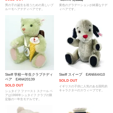
男の子の誕生を祝うための美しいブ
黄色のグラデーションが綺麗なテデ
ルーモヘアテディベアです。
ィベアです。
Steiff 学校一年生クラブテディ
Steiff スイープ EAN664410
ベア EAN420139
SOLD OUT
SOLD OUT
イギリスの子供に人気のある国民的
キャラクターのスウィーブです。
シュタイフ ファースト スクール ベ
アは1998年シュタイフ クラブの限
定版の一年生モデルです。