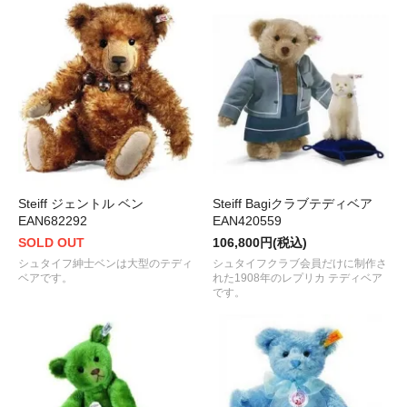
Steiff ジェントル ベン
Steiff Bagiクラブテディベア
EAN682292
EAN420559
SOLD OUT
106,800円(税込)
シュタイフ紳士ベンは大型のテディ
シュタイフクラブ会員だけに制作さ
ベアです。
れた1908年のレプリカ テディベア
です。