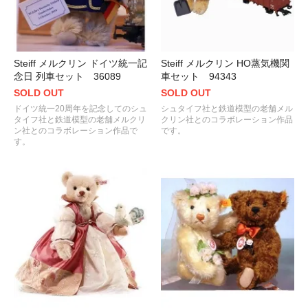
Steiff メルクリン ドイツ統一記
Steiff メルクリン HO蒸気機関
念日 列車セット 36089
車セット 94343
SOLD OUT
SOLD OUT
ドイツ統一20周年を記念してのシュ
シュタイフ社と鉄道模型の老舗メル
タイフ社と鉄道模型の老舗メルクリ
クリン社とのコラボレーション作品
ン社とのコラボレーション作品で
です。
す。