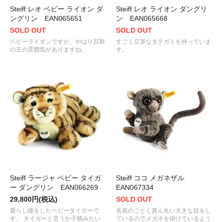
Steiff レオ ベビー ライオン ダ
Steiff レオ ライオン ダングリ
ングリン EAN065651
ン EAN065668
SOLD OUT
SOLD OUT
ベビーライオンですが、やはり百獣
すごく立派なタテガミを持っていま
の王の雰囲気がありますね。
す。
Steiff ラージャ ベビー タイガ
Steiff ココ メガネザル
ー ダングリン EAN066269
EAN067334
29,800円(税込)
SOLD OUT
愛らし瞳をしたベビータイガーで
名前のごとく真ん丸い大きな目をし
す。 タイガーと言うか子猫みたい
ているのでメガネを掛けているよう