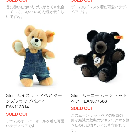
SOLD OUT
SOLD OUT
首に巻いた赤いリボンがとても似合
デニムのドレスを着た可愛いテディ
っていて、丸いつぶらな瞳が愛らし
ベアです。
いですね。
Steiff ルイス テディベア ジー
Steiff ムーニー ムーン テッド
ンズフラップパンツ
ベア EAN677588
EAN113314
SOLD OUT
SOLD OUT
このムーン テッドベアの収益の一
部が絶滅の危機のツキノワグマを救
デニムのオーバーオールを着た可愛
うために動物アジアに寄付されま
いテディベアです。
す。