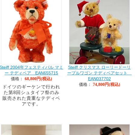
Steiff 2004年フェスティバル マミ
Steiff クリスマス ローリードーリ
ー テディベア EAN655715
ープルワゴン テディベアセット
価格：
EAN037702
68,800円(税込)
価格：
74,800円(税込)
ドイツのギーケンで行われ
た第8回シュタイフ祭のみ
販売された貴重なテディベ
アです。