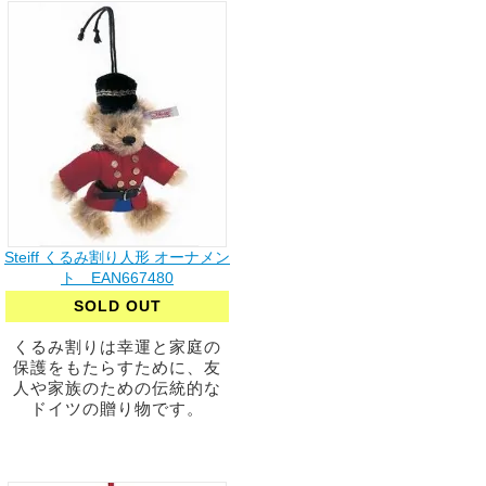
Steiff くるみ割り人形 オーナメン
ト EAN667480
SOLD OUT
くるみ割りは幸運と家庭の
保護をもたらすために、友
人や家族のための伝統的な
ドイツの贈り物です。