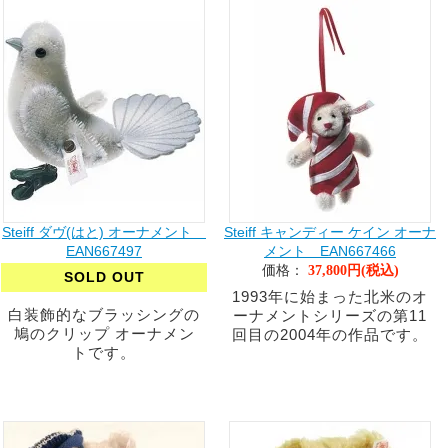
Steiff ダヴ(はと) オーナメント
Steiff キャンディー ケイン オーナ
EAN667497
メント EAN667466
価格：
37,800円(税込)
SOLD OUT
1993年に始まった北米のオ
白装飾的なブラッシングの
ーナメントシリーズの第11
鳩のクリップ オーナメン
回目の2004年の作品です。
トです。