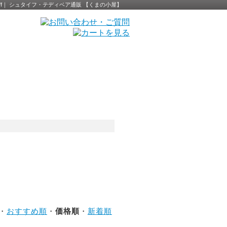
eiff｜ シュタイフ・テディベア通販 【くまの小屋】
 ・
おすすめ順
・
価格順
・
新着順