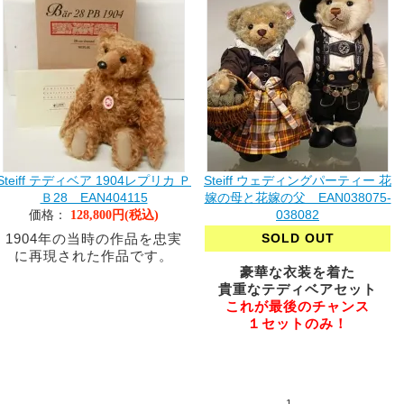
Steiff テディベア 1904レプリカ Ｐ
Steiff ウェディングパーティー 花
Ｂ28 EAN404115
嫁の母と花嫁の父 EAN038075-
価格：
038082
128,800円(税込)
1904年の当時の作品を忠実
SOLD OUT
に再現された作品です。
豪華な衣装を着た
貴重なテディベアセット
これが最後のチャンス
１セットのみ！