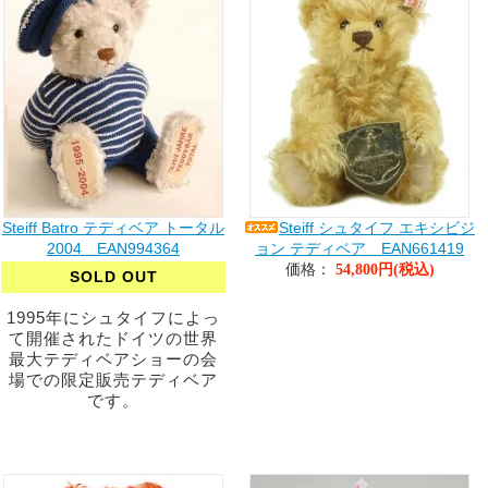
Steiff Batro テディベア トータル
Steiff シュタイフ エキシビジ
2004 EAN994364
ョン テディベア EAN661419
価格：
54,800円(税込)
SOLD OUT
1995年にシュタイフによっ
て開催されたドイツの世界
最大テディベアショーの会
場での限定販売テディベア
です。