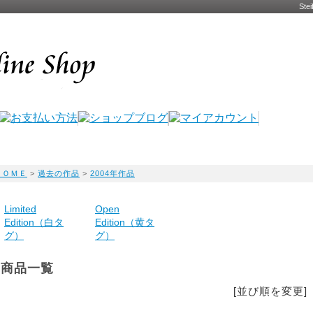
St
ＨＯＭＥ
>
過去の作品
>
2004年作品
Limited
Open
Edition（白タ
Edition（黄タ
グ）
グ）
商品一覧
[並び順を変更]