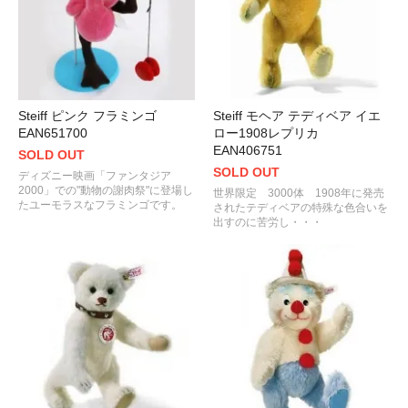
Steiff ピンク フラミンゴ
Steiff モヘア テディベア イエ
EAN651700
ロー1908レプリカ
EAN406751
SOLD OUT
SOLD OUT
ディズニー映画「ファンタジア
2000」での"動物の謝肉祭"に登場し
世界限定 3000体 1908年に発売
たユーモラスなフラミンゴです。
されたテディベアの特殊な色合いを
出すのに苦労し・・・