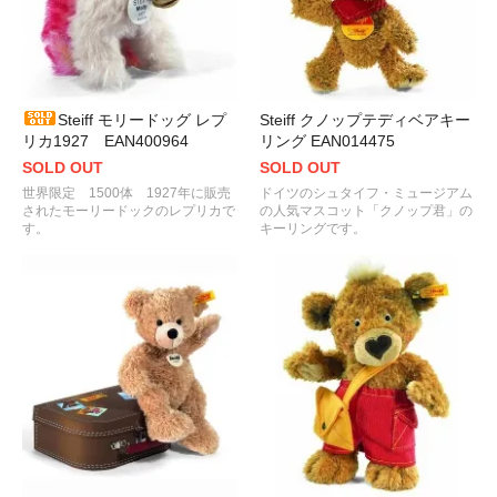
Steiff モリードッグ レプ
Steiff クノップテディベアキー
リカ1927 EAN400964
リング EAN014475
SOLD OUT
SOLD OUT
世界限定 1500体 1927年に販売
ドイツのシュタイフ・ミュージアム
されたモーリードックのレプリカで
の人気マスコット「クノップ君」の
す。
キーリングです。