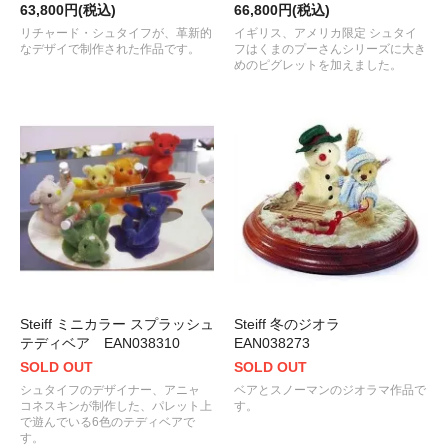
63,800円(税込)
66,800円(税込)
リチャード・シュタイフが、革新的
イギリス、アメリカ限定 シュタイ
なデザイで制作された作品です。
フはくまのプーさんシリーズに大き
めのピグレットを加えました。
Steiff ミニカラー スプラッシュ
Steiff 冬のジオラ
テディベア EAN038310
EAN038273
SOLD OUT
SOLD OUT
シュタイフのデザイナー、アニャ
ベアとスノーマンのジオラマ作品で
コネスキンが制作した、パレット上
す。
で遊んでいる6色のテディベアで
す。