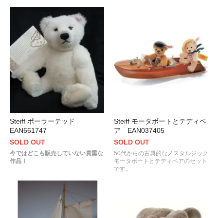
Steiff ポーラーテッド
Steiff モータボートとテディベ
EAN661747
ア EAN037405
SOLD OUT
SOLD OUT
今ではどこも販売していない貴重な
50代からの古典的なノスタルジック
作品！
モータボートとテディベアのセット
です。