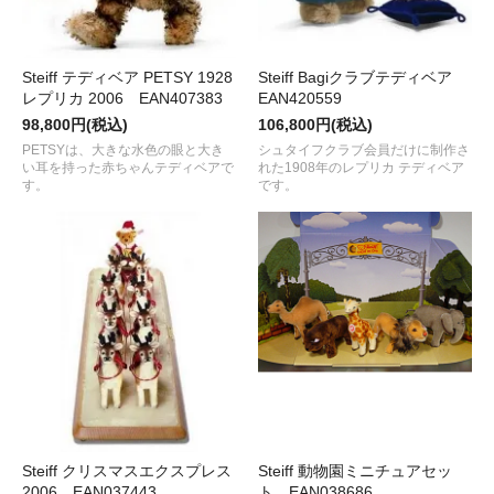
Steiff テディベア PETSY 1928
Steiff Bagiクラブテディベア
レプリカ 2006 EAN407383
EAN420559
98,800円(税込)
106,800円(税込)
PETSYは、大きな水色の眼と大き
シュタイフクラブ会員だけに制作さ
い耳を持った赤ちゃんテディベアで
れた1908年のレプリカ テディベア
す。
です。
Steiff クリスマスエクスプレス
Steiff 動物園ミニチュアセッ
2006 EAN037443
ト EAN038686