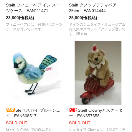
Steiff フィニーベア イン スー
Steiff クノップテディベア
ツケース EAN111471
25cm EAN014444
23,800円(税込)
25,800円(税込)
フィニーベアには、付属品にスーツ
ドイツのシュタイフ・ミュージアム
ケースが付いています。
の人気マスコット「クノップ君」で
す。25ｃｍ
Steiff スカイ ブルージェ
Steiff Clownyとスクータ
イ EAN668517
ー EAN657658
SOLD OUT
SOLD OUT
鮮やかな色合いでの作品です。
シュタイフ Clownyは、1912年に発