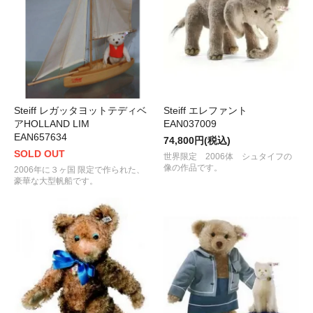
Steiff レガッタヨットテディベ
Steiff エレファント
アHOLLAND LIM
EAN037009
EAN657634
74,800円(税込)
SOLD OUT
世界限定 2006体 シュタイフの
像の作品です。
2006年に３ヶ国 限定で作られた、
豪華な大型帆船です。