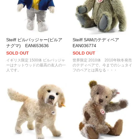
Steiff ビルバッジャー(ビルア
Steiff SAMのテディベア
ナグマ) EAN653636
EAN036774
SOLD OUT
SOLD OUT
イギリス限定 1500体 ビルバッジャ
世界限定 2010体 2010年秋冬発売
ーはナットウッドの最高の友人の一
のテディベアで、今までのシュタイ
人です。
フのベアとは異なる・・・