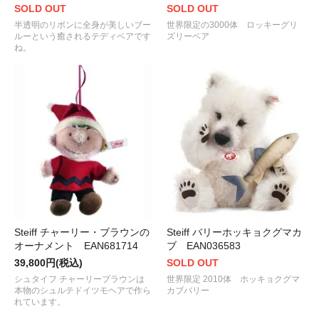
SOLD OUT
SOLD OUT
半透明のリボンに全身が美しいブー
世界限定の3000体 ロッキーグリ
ルーという癒されるテディベアです
ズリーベア
ね。
Steiff チャーリー・ブラウンの
Steiff バリーホッキョクグマカ
オーナメント EAN681714
ブ EAN036583
39,800円(税込)
SOLD OUT
シュタイフ チャーリーブラウンは
世界限定 2010体 ホッキョクグマ
本物のシュルテドイツモヘアで作ら
カブバリー
れています。