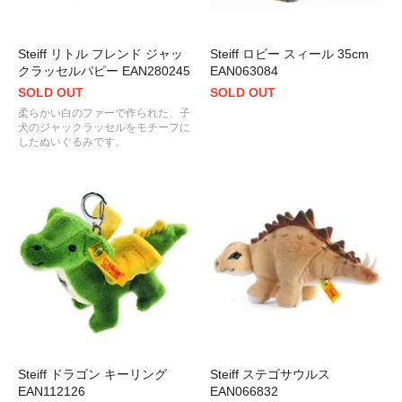
Steiff リトル フレンド ジャッ
Steiff ロビー スィール 35cm
クラッセルパピー EAN280245
EAN063084
SOLD OUT
SOLD OUT
柔らかい白のファーで作られた、子
犬のジャックラッセルをモチーフに
したぬいぐるみです。
Steiff ドラゴン キーリング
Steiff ステゴサウルス
EAN112126
EAN066832