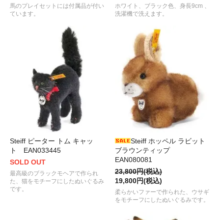
馬のプレイセットには付属品が付い
ホワイト、ブラック色、身長9cm 、
ています。
洗濯機で洗えます。
Steiff ピーター トム キャッ
Steiff ホッペル ラビット
ト EAN033445
ブラウンティップ
EAN080081
SOLD OUT
23,800円(税込)
最高級のブラックモヘアで作られ
19,800円(税込)
た、猫をモチーフにしたぬいぐるみ
です。
柔らかいファーで作られた、ウサギ
をモチーフにしたぬいぐるみです。