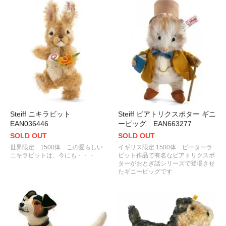
Steiff ニキラビット
Steiff ビアトリクスポター ギニ
EAN036446
ーピッグ EAN663277
SOLD OUT
SOLD OUT
世界限定 1500体 この愛らしい
イギリス限定 1500体 ピーターラ
ニキラビットは、今にも・・・
ビット作品で有名なビアトリクスポ
ターがおとぎ話シリーズで登場させ
たギニーピッグです