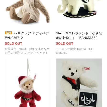
Steiff クレア テディベア
Steiff CI'エレファント（小さな
EAN036712
象の針刺し） EAN656552
SOLD OUT
SOLD OUT
世界限定 1500体 繊細で小さな女
ヨーロッパ限定 1500体 CI'
の子の可愛らしいテディベアです
Elefäntle