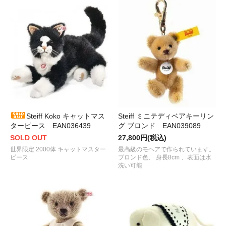
Steiff Koko キャットマス
Steiff ミニテディベアキーリン
ターピース EAN036439
グ ブロンド EAN039089
SOLD OUT
27,800円(税込)
世界限定 2000体 キャットマスター
最高級のモヘアで作られています。
ピース
ブロンド色、 身長8cm 、表面は水
洗い可能