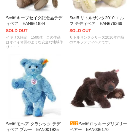
Steiff キープセイク記念品テデ
Steiff リトルサンタ2010 エル
ィベア EAN661884
フ テディベア EAN676369
SOLD OUT
SOLD OUT
イギリス限定 1500体 この作品
リトルサンタシリーズ2010年作品
はオハイオ州のような安全な地域作
のエルフテディベアです。
り・・・
Steiff モヘア クラシック テデ
Steiff ロッキーグリズリー
ィベア ブルー EAN001925
ベアー EAN036170