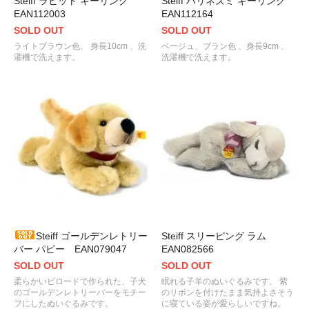
Steiff ラビット キーリング
Steiff ハリネズミ キーリング
EAN112003
EAN112164
SOLD OUT
SOLD OUT
ライトブラウン色、 身長10cm 、洗
ベージュ、ブラン色 、身長9cm 、
濯機で洗えます。
洗濯機で洗えます。
Steiff ゴールデンレトリー
Steiff スリーピング ラム
バー パピー EAN079047
EAN082566
SOLD OUT
SOLD OUT
柔らかいビロードで作られた、子犬
眠れる子羊のぬいぐるみです。 紫
のゴールデンレトリーバーをモチー
のリボンを付けたまま気持よさそう
フにしたぬいぐるみです。
に寝ている姿が愛らしいですね。