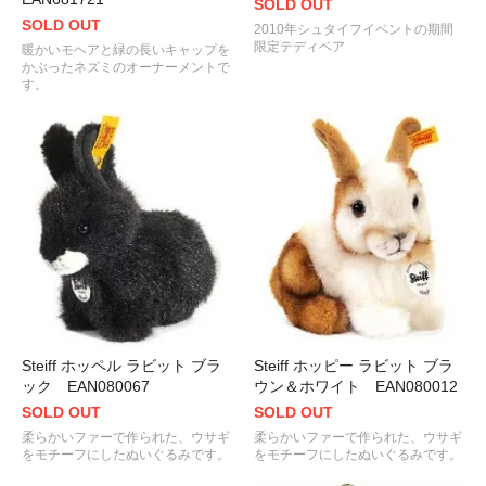
SOLD OUT
SOLD OUT
2010年シュタイフイベントの期間
限定テディベア
暖かいモヘアと緑の長いキャップを
かぶったネズミのオーナーメントで
す。
Steiff ホッペル ラビット ブラ
Steiff ホッピー ラビット ブラ
ック EAN080067
ウン＆ホワイト EAN080012
SOLD OUT
SOLD OUT
柔らかいファーで作られた、ウサギ
柔らかいファーで作られた、ウサギ
をモチーフにしたぬいぐるみです。
をモチーフにしたぬいぐるみです。