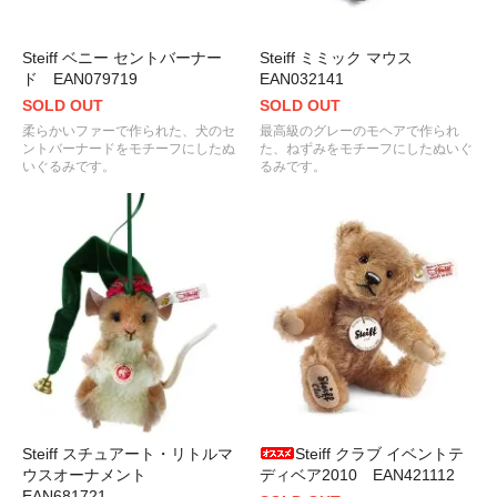
Steiff ベニー セントバーナー
Steiff ミミック マウス
ド EAN079719
EAN032141
SOLD OUT
SOLD OUT
柔らかいファーで作られた、犬のセ
最高級のグレーのモヘアで作られ
ントバーナードをモチーフにしたぬ
た、ねずみをモチーフにしたぬいぐ
いぐるみです。
るみです。
Steiff スチュアート・リトルマ
Steiff クラブ イベントテ
ウスオーナメント
ディベア2010 EAN421112
EAN681721