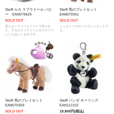
Steiff ルカ ラブラドール パピ
Steiff 馬のプレイセット
ー EAN079429
EAN070341
SOLD OUT
SOLD OUT
柔らかいクリームファーで作られ
シュタイフのホースプレイセットで
た、子犬のラブラドールをモチーフ
す。
にしたぬいぐるみです。
Steiff 馬のプレイセット
Steiff パンダ キーリング
EAN070358
EAN112102
SOLD OUT
18,800円(税込)