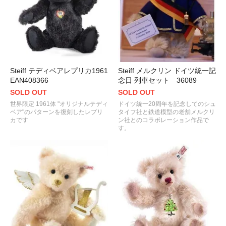
Steiff テディベアレプリカ1961
Steiff メルクリン ドイツ統一記
EAN408366
念日 列車セット 36089
SOLD OUT
SOLD OUT
世界限定 1961体 "オリジナルテディ
ドイツ統一20周年を記念してのシュ
ベア"のパターンを復刻したレプリ
タイフ社と鉄道模型の老舗メルクリ
カです
ン社とのコラボレーション作品で
す。