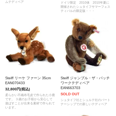
ムテディベア
ドイツ限定 2010体 2010年夏に
開催されたシュタイフサマーフェス
ティバルの限定版・・・
Steiff リーケ ファーン 35cm
Steiff ジャンブル・ザ・パッチ
EAN070433
ワークテディベア
EAN663703
32,800円(税込)
SOLD OUT
柔らかい不織布毛皮で作られた小鹿
です。 ３歳のお子様から安心して
シュタイフ社とシュルテ社のパート
遊ばすことが出来る素材で作られて
ナーシップでの新しいテディベア
います。