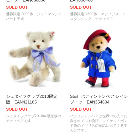
ピース EAN036606
EAN036460
SOLD OUT
SOLD OUT
世界限定 2000体 ジャーマンシェ
世界限定 1500体 マティアス ノ
パード子犬
スタルジック テディベア
シュタイフクラブ2010限定
Steiff パディントンベア レイン
版 EAN421105
ブーツ EAN354694
SOLD OUT
SOLD OUT
シュタイフクラブ2010年限定版の
パディントンベアは世界中の人々に
テディベアです。
愛されている物語、マイケル・ボン
ド作のイギリスの童話に出てくる主
人公です 。