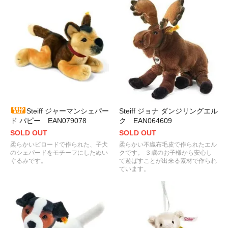
Steiff ジャーマンシェパー
Steiff ジョナ ダンジリングエル
ド パピー EAN079078
ク EAN064609
SOLD OUT
SOLD OUT
柔らかいビロードで作られた、子犬
柔らかい不織布毛皮で作られたエル
のシェパードをモチーフにしたぬい
クです。 ３歳のお子様から安心し
ぐるみです。
て遊ばすことが出来る素材で作られ
ています。