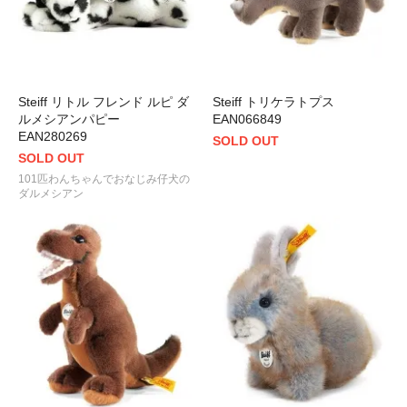
Steiff リトル フレンド ルピ ダ
Steiff トリケラトプス
ルメシアンパピー
EAN066849
EAN280269
SOLD OUT
SOLD OUT
101匹わんちゃんでおなじみ仔犬の
ダルメシアン