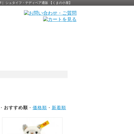
eiff｜ シュタイフ・テディベア通販 【くまの小屋】
 ・
おすすめ順
・
価格順
・
新着順