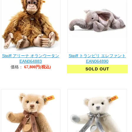
Steiff アリーナ オランウータン
Steiff トランピリ エレファント
EAN064883
EAN064890
価格：
67,800円(税込)
SOLD OUT