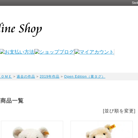
St
ＨＯＭＥ
>
過去の作品
>
2019年作品
>
Open Edition（黄タグ）
商品一覧
[並び順を変更]