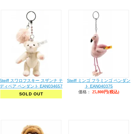
Steiff スワロフスキー スザンナ テ
Steiff ミンゴ フラミンゴ ペンダン
ディベア ペンダント EAN034657
ト EAN040375
価格：
25,800円(税込)
SOLD OUT