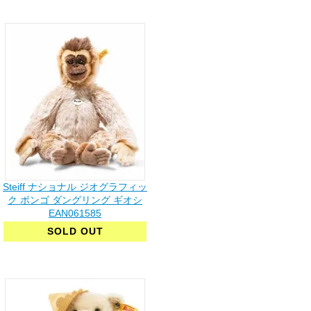
Steiff ナショナル ジオグラフィッ
ク ボンゴ ダングリング ギオシ
EAN061585
SOLD OUT