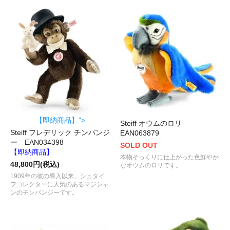
【即納商品】">
Steiff オウムのロリ
Steiff フレデリック チンパンジ
EAN063879
ー EAN034398
SOLD OUT
【即納商品】
本物そっくりに仕上がった色鮮やか
48,800円(税込)
なオウムのロリです。
1909年の彼の導入以来、シュタイ
フコレクターに人気のあるマジシャ
ンのチンパンジーです。