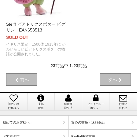
Steiff ビアトリクスポター ピグ
リン EAN653513
SOLD OUT
イギリス限定 1500体 1913年に か
わいらしいビアトリクスポターの物
語が公開されました。
23
商品中
1
-
23
商品
前へ
次へ
初めての
支払
特定商
プライバシー
お問い
お客様へ
配送
取引法
ポリシー
合わせ
初めてのお客様へ
安心の交換・返品保証
お客様の声
PayPal決済方法