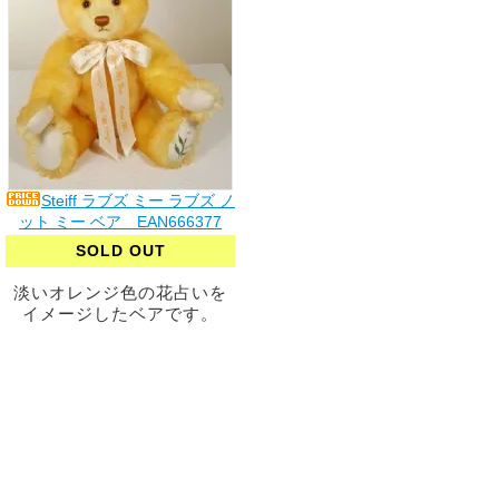
Steiff ラブズ ミー ラブズ ノ
ット ミー ベア EAN666377
SOLD OUT
淡いオレンジ色の花占いを
イメージしたベアです。