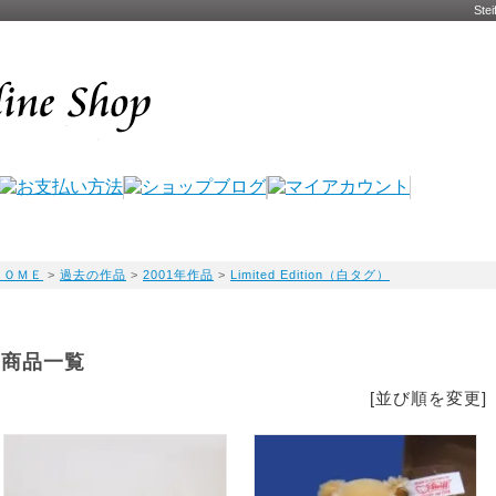
St
ＨＯＭＥ
>
過去の作品
>
2001年作品
>
Limited Edition（白タグ）
商品一覧
[並び順を変更]