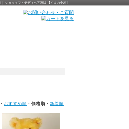
eiff｜ シュタイフ・テディベア通販 【くまの小屋】
 ・
おすすめ順
・
価格順
・
新着順