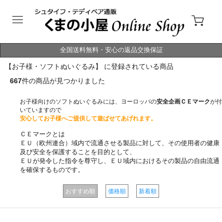
全国送料無料・安心の返品交換保証
【お子様・ソフトぬいぐるみ】 に登録されている商品
667
件の商品が見つかりました
お子様向けのソフトぬいぐるみには、ヨーロッパの
安全企画ＣＥマーク
が付
いていますので
安心してお子様へご提供して遊ばせてあげれます。
ＣＥマークとは
ＥＵ（欧州連合）域内で流通させる製品に対して、その使用者の健康
及び安全を保護することを目的として、
ＥＵが発令した指令を尊守し、ＥＵ域内におけるその製品の自由流通
を確保するものです。
おすすめ順
価格順
新着順