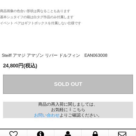
商品は全て当店へ入荷させたのち欠品を行いお客様
宅へお届けします。
商品画像の色合い形状は異なることもあります
関税はすべて当店にて処理しますのでお客様のご負担
大阪府 Y・W 様 （男性）
基本シュタイフの箱は白タグ作品のみ付属します
は一切ありません。
「取り扱っているNetショップで一番信用出来
イベント ベアはギフトボックスを付属しない仕様です
そうだった」
商品が届くまでにはどのくらいの期間がかかります
か？
Steiff アマジ アマゾン リバー ドルフィン EAN063008
国内で一度検品をしますので、決済確認後、２～４
兵庫県 A・K 様 （女性）
週間でのお届けとなります。
24,800円(税込)
「ベアちゃんの紹介分が丁寧に書かれていたこ
尚、オーダー注文の場合は４～８週間でのお届けとな
と（いつの作品など）」
ります。
（稀に、通関手続き等に時間がかかり、納期が遅れる
SOLD OUT
場合がありますので、ご了承の程よろしくお願い致し
ます。）
商品の再入荷に関しましては、
お気軽に ⇩ こちら
埼玉県 K・I 様 （女性）
お問い合わせ
よりご確認ください。
注文のキャンセルは可能ですか？
「購入してから商品到着までメールを何度か頂
き、対応に誠実さを感じました」
お取り寄せ商品となっておりますため、仕入先へ発
注後のキャンセルは受け付けかねます。