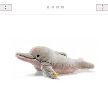
ディベアがいます。
栃木県 K・T 様 （男性）
「スクエーカー内蔵」と記載しておりますので、ぜひ
探してみてください。
「前に買ったことがあったお店でしたので」
シュタイフ社製品の実物を見ることはできますか？
当店はネット販売ですので実物をお見せすることが
千葉県 U・Y 様 （女性）
できません。
「ChatGPTを利用したところ「くまの小屋」さ
んを紹介され…」
海外からのお取り寄せと言うことですが、商品はきち
んと届きますか？
ご安心ください！商品は確実にお届けします。
埼玉県 S・W 様
「送られる際にメールなどで届けて頂きとても
安心感がありました」
商品は直接海外から届くのですか。受取の際、関税な
どはかかりますか？