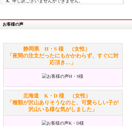
申し訳ございませんができません。
詳細は
こちら
お客様の声
万が一欲しい商品が見つからない場合は、探して取り
寄せてもらうことはできますか？
お任せください！それは当店が謡っています「おも
静岡県 H・S 様 （女性）
てなしの心」で対応させていただきます。
「夜間の注文だったにもかかわらず、すぐに対
応頂き…」
シュタイフのぬいぐるみは洗濯できますか？ ぬいぐ
るみのお手入れ方法を教えてください。
洗濯できるのとできないのがあります。
詳しくは
こちら
をご覧ください。
北海道 K・D 様 （女性）
「種類が沢山ありそうなのと、可愛らしい子が
沢山いる様な気がしました」
ぬいぐるみの耳に付いているボタンやタグに、何か意
味などがありますか？