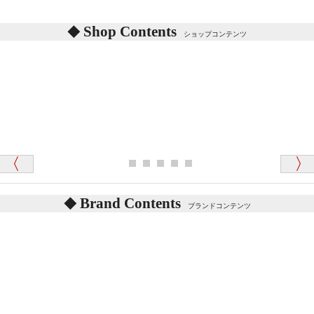
シリアルNO付きやクラブ限定などいろいろと意味が
あります。
東京都 M・K 様 （女性）
Shop Contents
詳しくは
こちら
をご覧ください。
ショップコンテンツ
「対応はどちらも丁寧でした。値段と他の融通
がきいたのがくまの小屋様です」
テディベアを横にすると音が鳴ります、なぜでしょう
か？
シュタイフのテディベアには、鳴くタイプのテディ
ベアがいます。
愛媛県 K・T 様 （男性）
お腹の中にグロウラーという部品を内臓しています。
「商品説明が細やかで丁寧であったことです」
体をねかせたりおこしたりすると「グーグー」と鳴く
タイプを『グロウラー』といいます。
鳴くタイプのテディベアには、「グロウラー内蔵」と
Brand Contents
ブランドコンテンツ
記載しておりますので、ぜひ探してみてください。
東京都 M・K 様 （女性）
「その他のお店で探したところ「くまの小屋」
テディベアのお腹を押すと「キュッキュッ」と音が鳴
が一番信頼できそうだったので
ります、なぜでしょうか？
シュタイフのテディベアには、おなかを押すと「キ
ュッキュッ」と音が鳴る『スクエーカー』が入ったテ