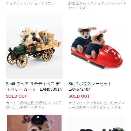
チュアテディベアセットです。
郵便屋さん ミニチュアテディベア 3
セットです。
Steiff モヘア ３テディベア デ
Steiff ボブスレーセット
リバリー カート EAN038914
EAN672484
SOLD OUT
SOLD OUT
カートに荷物を載せ配達している可
オリンピックで有名になったボブス
愛らしいテディベアです。
レーのテディベアとのセットです。