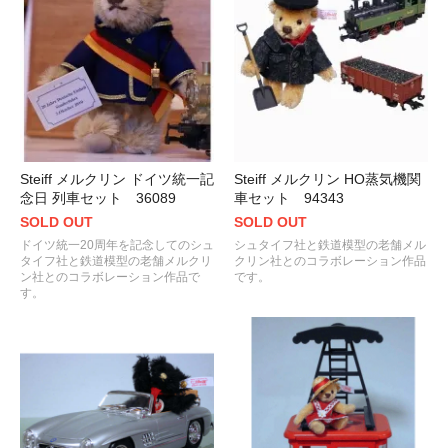
Steiff メルクリン ドイツ統一記
Steiff メルクリン HO蒸気機関
念日 列車セット 36089
車セット 94343
SOLD OUT
SOLD OUT
ドイツ統一20周年を記念してのシュ
シュタイフ社と鉄道模型の老舗メル
タイフ社と鉄道模型の老舗メルクリ
クリン社とのコラボレーション作品
ン社とのコラボレーション作品で
です。
す。