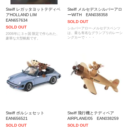
Steiff レガッタヨットテディベ
Steiff メルセデスシルバーアロ
アHOLLAND LIM
ーWITH EAN038358
EAN657634
SOLD OUT
SOLD OUT
シルバーアロー-メルセデスベンツ
は、最も有名なグランプリのレーシ
2006年に３ヶ国 限定で作られた、
ングカーで・・・
豪華な大型帆船です。
Steiff ポルシェセット
Steiff 飛行機とテディベア
EAN656521
AIRPLANE/05 EAN038259
SOLD OUT
SOLD OUT