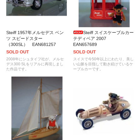
Steiff 1957年メルセデス ベン
Steiff スイスケーブルカー
ツ スピードスター
テディベア 2007
（300SL） EAN681257
EAN657689
SOLD OUT
SOLD OUT
2008年にシュタイフ社が、メルセ
スイスで今50年以上にわたり、美し
デス300 SLをリアルに再現しまし
い山脈を目指して動き続けているケ
た作品です。
ーブルカーです。