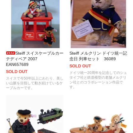
Steiff スイスケーブルカー
Steiff メルクリン ドイツ統一記
テディベア 2007
念日 列車セット 36089
EAN657689
SOLD OUT
SOLD OUT
ドイツ統一20周年を記念してのシュ
タイフ社と鉄道模型の老舗メルクリ
スイスで今50年以上にわたり、美し
ン社とのコラボレーション作品で
い山脈を目指して動き続けているケ
す。
ーブルカーです。