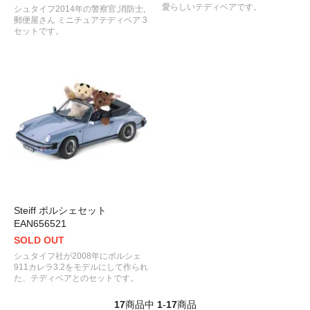
愛らしいテディベアです。
シュタイフ2014年の警察官,消防士,
郵便屋さん ミニチュアテディベア 3
セットです。
Steiff ポルシェセット
EAN656521
SOLD OUT
シュタイフ社が2008年にポルシェ
911カレラ3.2をモデルにして作られ
た、テディベアとのセットです。
17
商品中
1
-
17
商品