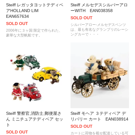
Steiff レガッタヨットテディベ
Steiff メルセデスシルバーアロ
アHOLLAND LIM
ーWITH EAN038358
EAN657634
SOLD OUT
SOLD OUT
シルバーアロー-メルセデスベンツ
は、最も有名なグランプリのレーシ
2006年に３ヶ国 限定で作られた、
ングカーで・・・
豪華な大型帆船です。
Steiff 警察官,消防士,郵便屋さ
Steiff モヘア ３テディベア デ
ん ミニチュアテディベア セッ
リバリー カート EAN038914
ト
SOLD OUT
SOLD OUT
カートに荷物を載せ配達している可