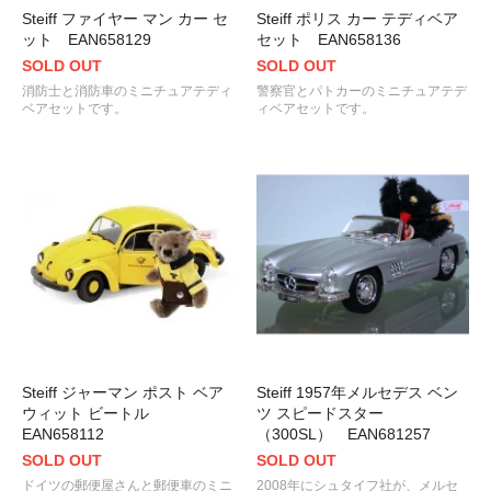
Steiff ファイヤー マン カー セ
Steiff ポリス カー テディベア
ット EAN658129
セット EAN658136
SOLD OUT
SOLD OUT
消防士と消防車のミニチュアテディ
警察官とパトカーのミニチュアテデ
ベアセットです。
ィベアセットです。
Steiff ジャーマン ポスト ベア
Steiff 1957年メルセデス ベン
ウィット ビートル
ツ スピードスター
EAN658112
（300SL） EAN681257
SOLD OUT
SOLD OUT
ドイツの郵便屋さんと郵便車のミニ
2008年にシュタイフ社が、メルセ