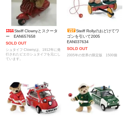
Steiff Clownyとスクータ
Steiff Rollyのおどけてワ
ー EAN657658
ゴンを引いて2005
EAN037634
SOLD OUT
SOLD OUT
シュタイフ Clownyは、1912年に発
行されたピエロシュタイフを元にし
2005年の世界の限定版 1500個
ています。