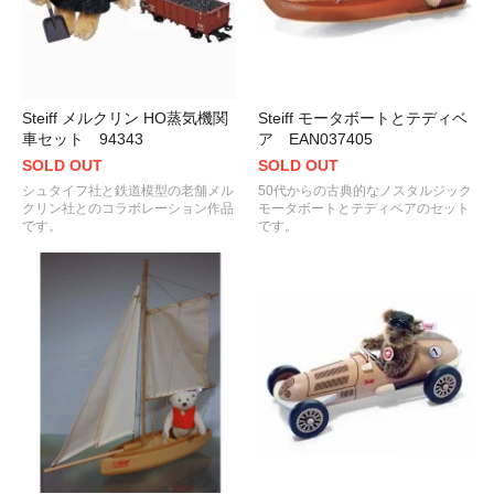
Steiff メルクリン HO蒸気機関
Steiff モータボートとテディベ
車セット 94343
ア EAN037405
SOLD OUT
SOLD OUT
シュタイフ社と鉄道模型の老舗メル
50代からの古典的なノスタルジック
クリン社とのコラボレーション作品
モータボートとテディベアのセット
です。
です。