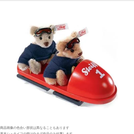
探してみてください。
「前に買ったことがあったお店でしたので」
シュタイフ社製品の実物を見ることはできますか？
当店はネット販売ですので実物をお見せすることが
千葉県 U・Y 様 （女性）
できません。
「ChatGPTを利用したところ「くまの小屋」さ
んを紹介され…」
海外からのお取り寄せと言うことですが、商品はきち
んと届きますか？
ご安心ください！商品は確実にお届けします。
埼玉県 S・W 様
「送られる際にメールなどで届けて頂きとても
安心感がありました」
商品は直接海外から届くのですか。受取の際、関税な
どはかかりますか？
商品は全て当店へ入荷させたのち欠品を行いお客様
宅へお届けします。
商品画像の色合い形状は異なることもあります
関税はすべて当店にて処理しますのでお客様のご負担
大阪府 Y・W 様 （男性）
基本シュタイフの箱は白タグ作品のみ付属します