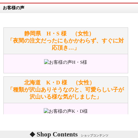
お客様の声
万が一欲しい商品が見つからない場合は、探して取り
寄せてもらうことはできますか？
お任せください！それは当店が謡っています「おも
静岡県 H・S 様 （女性）
てなしの心」で対応させていただきます。
「夜間の注文だったにもかかわらず、すぐに対
応頂き…」
シュタイフのぬいぐるみは洗濯できますか？ ぬいぐ
るみのお手入れ方法を教えてください。
洗濯できるのとできないのがあります。
詳しくは
こちら
をご覧ください。
北海道 K・D 様 （女性）
「種類が沢山ありそうなのと、可愛らしい子が
沢山いる様な気がしました」
ぬいぐるみの耳に付いているボタンやタグに、何か意
味などがありますか？
シリアルNO付きやクラブ限定などいろいろと意味が
あります。
東京都 M・K 様 （女性）
Shop Contents
詳しくは
こちら
をご覧ください。
ショップコンテンツ