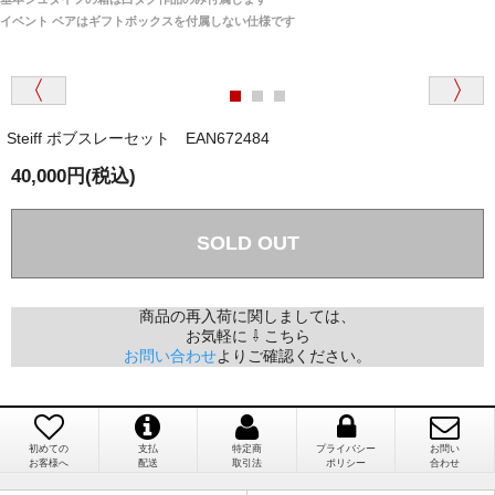
は一切ありません。
「取り扱っているNetショップで一番信用出来
イベント ベアはギフトボックスを付属しない仕様です
そうだった」
商品が届くまでにはどのくらいの期間がかかります
か？
Steiff ボブスレーセット EAN672484
国内で一度検品をしますので、決済確認後、２～４
兵庫県 A・K 様 （女性）
週間でのお届けとなります。
40,000円(税込)
「ベアちゃんの紹介分が丁寧に書かれていたこ
尚、オーダー注文の場合は４～８週間でのお届けとな
と（いつの作品など）」
ります。
（稀に、通関手続き等に時間がかかり、納期が遅れる
SOLD OUT
場合がありますので、ご了承の程よろしくお願い致し
ます。）
商品の再入荷に関しましては、
お気軽に ⇩ こちら
埼玉県 K・I 様 （女性）
お問い合わせ
よりご確認ください。
注文のキャンセルは可能ですか？
「購入してから商品到着までメールを何度か頂
き、対応に誠実さを感じました」
お取り寄せ商品となっておりますため、仕入先へ発
注後のキャンセルは受け付けかねます。
初めての
支払
特定商
プライバシー
お問い
お客様へ
配送
取引法
ポリシー
合わせ