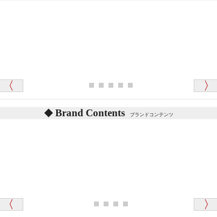
「対応はどちらも丁寧でした。値段と他の融通
がきいたのがくまの小屋様です」
テディベアを横にすると音が鳴ります、なぜでしょう
か？
シュタイフのテディベアには、鳴くタイプのテディ
ベアがいます。
愛媛県 K・T 様 （男性）
お腹の中にグロウラーという部品を内臓しています。
「商品説明が細やかで丁寧であったことです」
体をねかせたりおこしたりすると「グーグー」と鳴く
タイプを『グロウラー』といいます。
鳴くタイプのテディベアには、「グロウラー内蔵」と
Brand Contents
ブランドコンテンツ
記載しておりますので、ぜひ探してみてください。
東京都 M・K 様 （女性）
「その他のお店で探したところ「くまの小屋」
テディベアのお腹を押すと「キュッキュッ」と音が鳴
が一番信頼できそうだったので
ります、なぜでしょうか？
シュタイフのテディベアには、おなかを押すと「キ
ュッキュッ」と音が鳴る『スクエーカー』が入ったテ
ディベアがいます。
栃木県 K・T 様 （男性）
「スクエーカー内蔵」と記載しておりますので、ぜひ