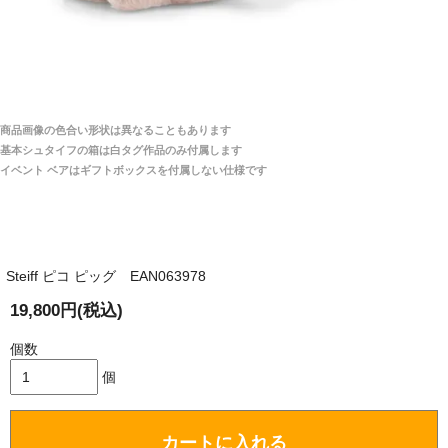
「送られる際にメールなどで届けて頂きとても
安心感がありました」
商品は直接海外から届くのですか。受取の際、関税な
どはかかりますか？
商品は全て当店へ入荷させたのち欠品を行いお客様
宅へお届けします。
商品画像の色合い形状は異なることもあります
関税はすべて当店にて処理しますのでお客様のご負担
大阪府 Y・W 様 （男性）
基本シュタイフの箱は白タグ作品のみ付属します
は一切ありません。
「取り扱っているNetショップで一番信用出来
イベント ベアはギフトボックスを付属しない仕様です
そうだった」
商品が届くまでにはどのくらいの期間がかかります
か？
Steiff ピコ ピッグ EAN063978
国内で一度検品をしますので、決済確認後、２～４
兵庫県 A・K 様 （女性）
週間でのお届けとなります。
19,800円(税込)
「ベアちゃんの紹介分が丁寧に書かれていたこ
尚、オーダー注文の場合は４～８週間でのお届けとな
と（いつの作品など）」
ります。
個数
（稀に、通関手続き等に時間がかかり、納期が遅れる
個
場合がありますので、ご了承の程よろしくお願い致し
ます。）
カートに入れる