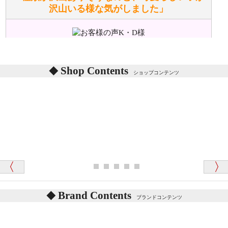
沢山いる様な気がしました」
ぬいぐるみの耳に付いているボタンやタグに、何か意
味などがありますか？
シリアルNO付きやクラブ限定などいろいろと意味が
あります。
東京都 M・K 様 （女性）
Shop Contents
詳しくは
こちら
をご覧ください。
ショップコンテンツ
「対応はどちらも丁寧でした。値段と他の融通
がきいたのがくまの小屋様です」
テディベアを横にすると音が鳴ります、なぜでしょう
か？
シュタイフのテディベアには、鳴くタイプのテディ
ベアがいます。
愛媛県 K・T 様 （男性）
お腹の中にグロウラーという部品を内臓しています。
「商品説明が細やかで丁寧であったことです」
体をねかせたりおこしたりすると「グーグー」と鳴く
タイプを『グロウラー』といいます。
鳴くタイプのテディベアには、「グロウラー内蔵」と
Brand Contents
ブランドコンテンツ
記載しておりますので、ぜひ探してみてください。
東京都 M・K 様 （女性）