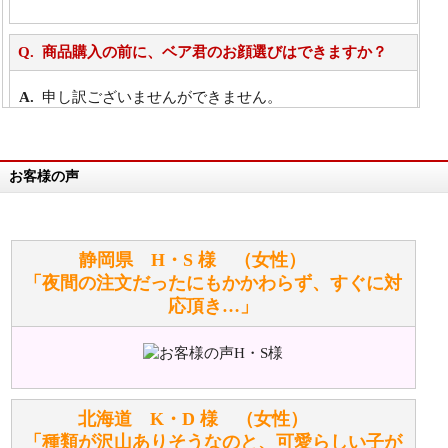
商品購入の前に、ベア君のお顔選びはできますか？
申し訳ございませんができません。
詳細は
こちら
お客様の声
万が一欲しい商品が見つからない場合は、探して取り
寄せてもらうことはできますか？
お任せください！それは当店が謡っています「おも
静岡県 H・S 様 （女性）
てなしの心」で対応させていただきます。
「夜間の注文だったにもかかわらず、すぐに対
応頂き…」
シュタイフのぬいぐるみは洗濯できますか？ ぬいぐ
るみのお手入れ方法を教えてください。
洗濯できるのとできないのがあります。
詳しくは
こちら
をご覧ください。
北海道 K・D 様 （女性）
「種類が沢山ありそうなのと、可愛らしい子が