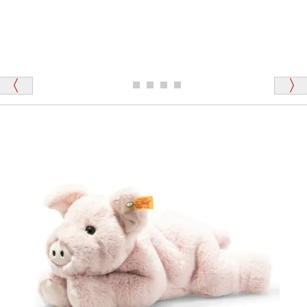
「その他のお店で探したところ「くまの小屋」
テディベアのお腹を押すと「キュッキュッ」と音が鳴
が一番信頼できそうだったので
ります、なぜでしょうか？
シュタイフのテディベアには、おなかを押すと「キ
ュッキュッ」と音が鳴る『スクエーカー』が入ったテ
ディベアがいます。
栃木県 K・T 様 （男性）
「スクエーカー内蔵」と記載しておりますので、ぜひ
探してみてください。
「前に買ったことがあったお店でしたので」
シュタイフ社製品の実物を見ることはできますか？
当店はネット販売ですので実物をお見せすることが
千葉県 U・Y 様 （女性）
できません。
「ChatGPTを利用したところ「くまの小屋」さ
んを紹介され…」
海外からのお取り寄せと言うことですが、商品はきち
んと届きますか？
ご安心ください！商品は確実にお届けします。
埼玉県 S・W 様