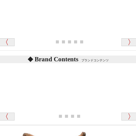
テディベアを横にすると音が鳴ります、なぜでしょう
か？
シュタイフのテディベアには、鳴くタイプのテディ
ベアがいます。
愛媛県 K・T 様 （男性）
お腹の中にグロウラーという部品を内臓しています。
「商品説明が細やかで丁寧であったことです」
体をねかせたりおこしたりすると「グーグー」と鳴く
タイプを『グロウラー』といいます。
鳴くタイプのテディベアには、「グロウラー内蔵」と
Brand Contents
ブランドコンテンツ
記載しておりますので、ぜひ探してみてください。
東京都 M・K 様 （女性）
「その他のお店で探したところ「くまの小屋」
テディベアのお腹を押すと「キュッキュッ」と音が鳴
が一番信頼できそうだったので
ります、なぜでしょうか？
シュタイフのテディベアには、おなかを押すと「キ
ュッキュッ」と音が鳴る『スクエーカー』が入ったテ
ディベアがいます。
栃木県 K・T 様 （男性）
「スクエーカー内蔵」と記載しておりますので、ぜひ
探してみてください。
「前に買ったことがあったお店でしたので」