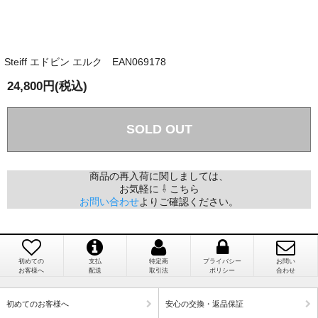
商品が届くまでにはどのくらいの期間がかかります
か？
Steiff エドビン エルク EAN069178
国内で一度検品をしますので、決済確認後、２～４
兵庫県 A・K 様 （女性）
週間でのお届けとなります。
24,800円(税込)
「ベアちゃんの紹介分が丁寧に書かれていたこ
尚、オーダー注文の場合は４～８週間でのお届けとな
と（いつの作品など）」
ります。
（稀に、通関手続き等に時間がかかり、納期が遅れる
SOLD OUT
場合がありますので、ご了承の程よろしくお願い致し
ます。）
商品の再入荷に関しましては、
お気軽に ⇩ こちら
埼玉県 K・I 様 （女性）
お問い合わせ
よりご確認ください。
注文のキャンセルは可能ですか？
「購入してから商品到着までメールを何度か頂
き、対応に誠実さを感じました」
お取り寄せ商品となっておりますため、仕入先へ発
注後のキャンセルは受け付けかねます。
初めての
支払
特定商
プライバシー
お問い
お客様へ
配送
取引法
ポリシー
合わせ
個人情報の漏洩は大丈夫でしょうか？
新潟県 A・K 様 （女性）
初めてのお客様へ
安心の交換・返品保証