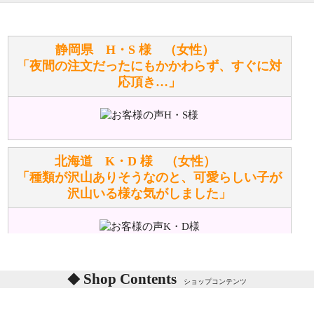
寄せてもらうことはできますか？
お任せください！それは当店が謡っています「おも
静岡県 H・S 様 （女性）
てなしの心」で対応させていただきます。
「夜間の注文だったにもかかわらず、すぐに対
応頂き…」
シュタイフのぬいぐるみは洗濯できますか？ ぬいぐ
るみのお手入れ方法を教えてください。
洗濯できるのとできないのがあります。
詳しくは
こちら
をご覧ください。
北海道 K・D 様 （女性）
「種類が沢山ありそうなのと、可愛らしい子が
沢山いる様な気がしました」
ぬいぐるみの耳に付いているボタンやタグに、何か意
味などがありますか？
シリアルNO付きやクラブ限定などいろいろと意味が
あります。
東京都 M・K 様 （女性）
Shop Contents
詳しくは
こちら
をご覧ください。
ショップコンテンツ
「対応はどちらも丁寧でした。値段と他の融通
がきいたのがくまの小屋様です」