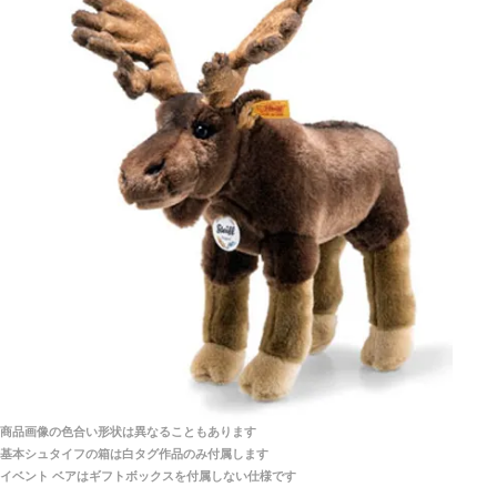
シュタイフ社製品の実物を見ることはできますか？
当店はネット販売ですので実物をお見せすることが
千葉県 U・Y 様 （女性）
できません。
「ChatGPTを利用したところ「くまの小屋」さ
んを紹介され…」
海外からのお取り寄せと言うことですが、商品はきち
んと届きますか？
ご安心ください！商品は確実にお届けします。
埼玉県 S・W 様
「送られる際にメールなどで届けて頂きとても
安心感がありました」
商品は直接海外から届くのですか。受取の際、関税な
どはかかりますか？
商品は全て当店へ入荷させたのち欠品を行いお客様
宅へお届けします。
商品画像の色合い形状は異なることもあります
関税はすべて当店にて処理しますのでお客様のご負担
大阪府 Y・W 様 （男性）
基本シュタイフの箱は白タグ作品のみ付属します
は一切ありません。
「取り扱っているNetショップで一番信用出来
イベント ベアはギフトボックスを付属しない仕様です
そうだった」