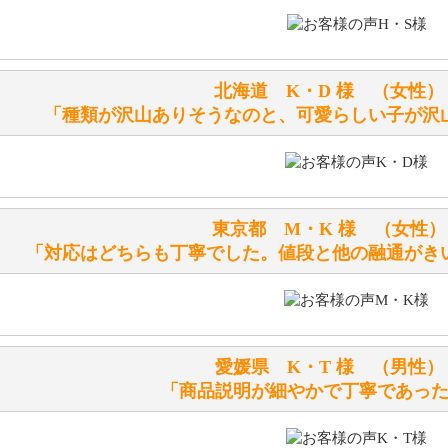
ぬいぐるみの耳に付いているボタンやタグに、何か意味など
シリアルNO付きやクラブ限定などいろいろと意味があります
北海道 K・D 様 （女
詳しくは
こちら
をご覧ください。
「種類が沢山ありそうなのと、可愛らしい子が沢
テディベアを横にすると音が鳴ります、なぜでしょうか？
シュタイフのテディベアには、鳴くタイプのテディベアがい
東京都 M・K 様 （女
お腹の中にグロウラーという部品を内臓しています。
「対応はどちらも丁寧でした。値段と他の融通がき
体をねかせたりおこしたりすると「グーグー」と鳴くタイプ
鳴くタイプのテディベアには、「グロウラー内蔵」と記載し
ださい。
愛媛県 K・T 様 （男
テディベアのお腹を押すと「キュッキュッ」と音が鳴ります
「商品説明が細やかで丁寧であっ
シュタイフのテディベアには、おなかを押すと「キュッキュ
入ったテディベアがいます。