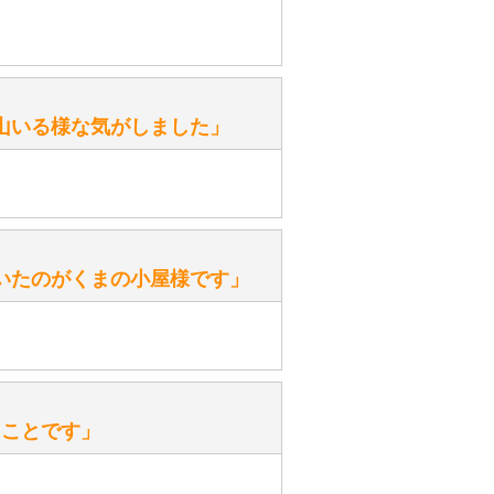
がありますか？
。
性）
山いる様な気がしました」
ます。
性）
いたのがくまの小屋様です」
を『グロウラー』といいます。
ておりますので、ぜひ探してみてく
性）
、なぜでしょうか？
たことです」
ッ」と音が鳴る『スクエーカー』が