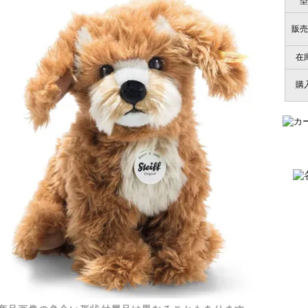
型
販売
在
購