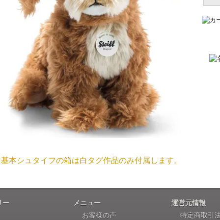
国内で一度検品をしますので、決済確認後、２～４週間での
埼玉県 S・W 様
尚、オーダー注文の場合は４～８週間でのお届けとなります
「送られる際にメールなどで届けて頂きとて
（稀に、通関手続き等に時間がかかり、納期が遅れる場合が
お願い致します。）
注文のキャンセルは可能ですか？
大阪府 Y・W 様 （男
「取り扱っているNetショップで一番信
お取り寄せ商品となっておりますため、仕入先へ発注後のキ
個人情報の漏洩は大丈夫でしょうか？
お客様の個人上を送信するにあたり、当店では日本ベリサイン
兵庫県 A・K 様 （女
使用しております。お買い物・お問い合わせで送信される全て
「ベアちゃんの紹介分が丁寧に書かれていたこ
基本シュタイフの箱は白タグ作品のみ付属します。
保護されますので、ご安心してお買い物をお楽しみください
商品画像と同じ商品が届くのですか？
リー
メニュー
運営元情報
埼玉県 K・I 様 （女
お客様の声
特定商取引
商品画像は撮影用で撮られたものですので違う商品が届きま