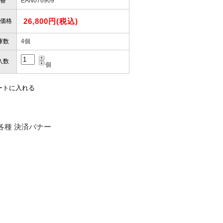
番
EAN076909
26,800円(税込)
価格
庫数
4個
入数
個