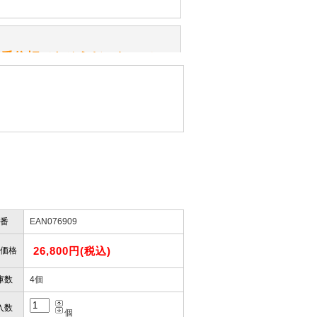
みてください。
性）
一番信頼できそうだったので
ん。
きますか？
性）
したので」
かりますか？
番
EAN076909
性）
けします。
ありません。
26,800円(税込)
屋」さんを紹介され…」
価格
庫数
4個
入数
個