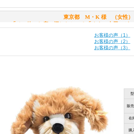
「スクエーカー内蔵」と記載しておりますので、ぜひ探して
東京都 M・K 様 （女
シュタイフ社製品の実物を見ることはできますか？
「その他のお店で探したところ「くまの小屋」が
当店はネット販売ですので実物をお見せすることができませ
お客様の声（1）
お客様の声（2）
お客様の声（3）
海外からのお取り寄せと言うことですが、商品はきちんと届
栃木県 K・T 様 （男
「前に買ったことがあったお店で
ご安心ください！商品は確実にお届けします。
商品は直接海外から届くのですか。受取の際、関税などはか
型
千葉県 U・Y 様 （女
商品は全て当店へ入荷させたのち欠品を行いお客様宅へお届
関税はすべて当店にて処理しますのでお客様のご負担は一切
「ChatGPTを利用したところ「くまの小
販売
在
商品が届くまでにはどのくらいの期間がかかりますか？
購