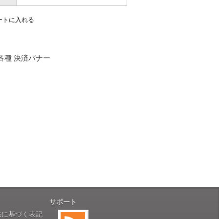
お届けとなります。
。
も安心感がありました」
ありますので、ご了承の程よろしく
性）
用出来そうだった」
ャンセルは受け付けかねます。
株式会社のSSLサーバー証明書を
性）
のデータはSSL暗号化通信により
と（いつの作品など）」
。
サポート
性）
法に基づく表記
す。