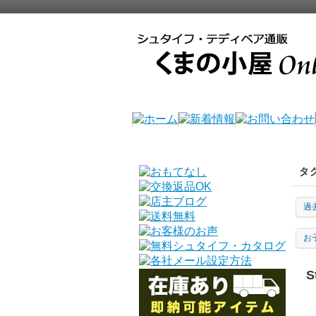
タ
過
お
S