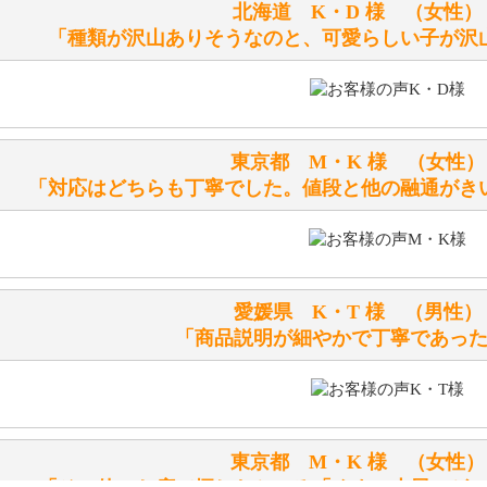
シリアルNO付きやクラブ限定などいろいろと意味があります
北海道 K・D 様 （女
詳しくは
こちら
をご覧ください。
「種類が沢山ありそうなのと、可愛らしい子が沢
テディベアを横にすると音が鳴ります、なぜでしょうか？
シュタイフのテディベアには、鳴くタイプのテディベアがい
東京都 M・K 様 （女
お腹の中にグロウラーという部品を内臓しています。
「対応はどちらも丁寧でした。値段と他の融通がき
体をねかせたりおこしたりすると「グーグー」と鳴くタイプ
鳴くタイプのテディベアには、「グロウラー内蔵」と記載し
ださい。
愛媛県 K・T 様 （男
テディベアのお腹を押すと「キュッキュッ」と音が鳴ります
「商品説明が細やかで丁寧であっ
シュタイフのテディベアには、おなかを押すと「キュッキュ
入ったテディベアがいます。
「スクエーカー内蔵」と記載しておりますので、ぜひ探して
東京都 M・K 様 （女
シュタイフ社製品の実物を見ることはできますか？