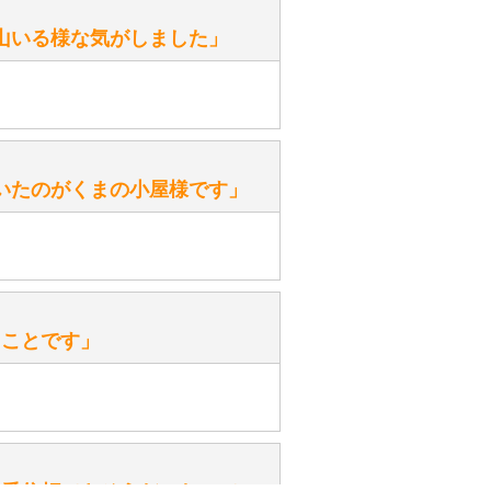
。
性）
山いる様な気がしました」
ます。
性）
いたのがくまの小屋様です」
を『グロウラー』といいます。
ておりますので、ぜひ探してみてく
性）
、なぜでしょうか？
たことです」
ッ」と音が鳴る『スクエーカー』が
みてください。
性）