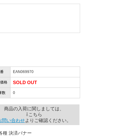
一番信頼できそうだったので
ん。
きますか？
性）
したので」
かりますか？
番
EAN069970
性）
けします。
SOLD OUT
価格
ありません。
屋」さんを紹介され…」
庫数
0
商品の入荷に関しましては、
⇩こちら
お届けとなります。
お問い合わせ
よりご確認ください。
。
も安心感がありました」
ありますので、ご了承の程よろしく