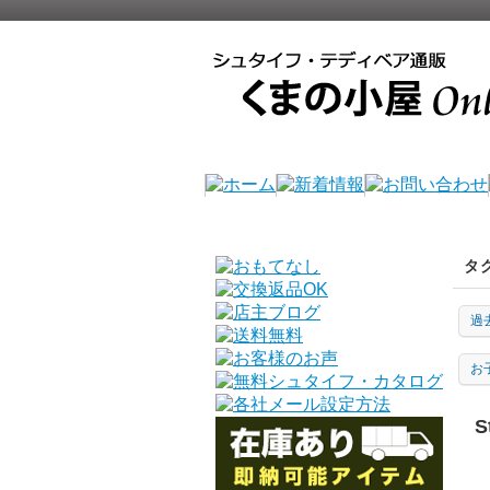
タ
過
お
S