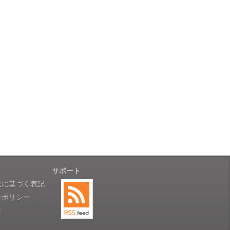
性）
用出来そうだった」
ャンセルは受け付けかねます。
株式会社のSSLサーバー証明書を
性）
のデータはSSL暗号化通信により
と（いつの作品など）」
。
サポート
性）
法に基づく表記
す。
対応に誠実さを感じました」
ーポリシー
せ