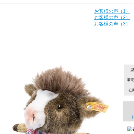
「その他のお店で探したところ「くまの小屋」が
当店はネット販売ですので実物をお見せすることができませ
お客様の声（1）
お客様の声（2）
お客様の声（3）
海外からのお取り寄せと言うことですが、商品はきちんと届
栃木県 K・T 様 （男
「前に買ったことがあったお店で
ご安心ください！商品は確実にお届けします。
商品は直接海外から届くのですか。受取の際、関税などはか
型
千葉県 U・Y 様 （女
商品は全て当店へ入荷させたのち欠品を行いお客様宅へお届
販売
関税はすべて当店にて処理しますのでお客様のご負担は一切
「ChatGPTを利用したところ「くまの小
在
商品が届くまでにはどのくらいの期間がかかりますか？
国内で一度検品をしますので、決済確認後、２～４週間での
埼玉県 S・W 様
尚、オーダー注文の場合は４～８週間でのお届けとなります
「送られる際にメールなどで届けて頂きとて
（稀に、通関手続き等に時間がかかり、納期が遅れる場合が
お願い致します。）