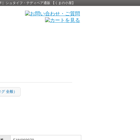
 - Steiff｜ シュタイフ・テディベア通販 【くまの小屋】
黄タグ 全般）