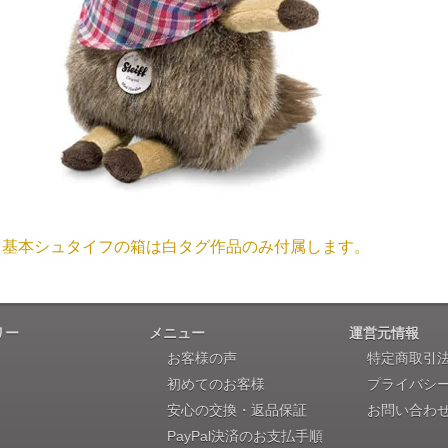
注文のキャンセルは可能ですか？
大阪府 Y・W 様 （男
「取り扱っているNetショップで一番信
お取り寄せ商品となっておりますため、仕入先へ発注後のキ
個人情報の漏洩は大丈夫でしょうか？
お客様の個人上を送信するにあたり、当店では日本ベリサイン
兵庫県 A・K 様 （女
使用しております。お買い物・お問い合わせで送信される全て
「ベアちゃんの紹介分が丁寧に書かれていたこ
基本シュタイフの箱は白タグ作品のみ付属します。
保護されますので、ご安心してお買い物をお楽しみください
商品画像と同じ商品が届くのですか？
リー
メニュー
運営元情報
埼玉県 K・I 様 （女
お客様の声
特定商取引
商品画像は撮影用で撮られたものですので違う商品が届きま
「購入してから商品到着までメールを何度か頂き、
初めてのお客様
プライバシ
安心の交換・返品保証
お問い合わ
PayPal決済のお支払手順