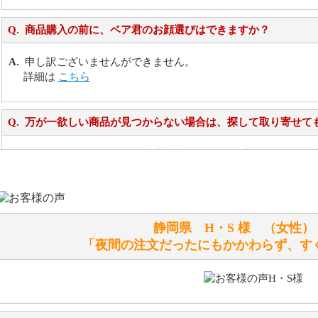
商品購入の前に、ベア君のお顔選びはできますか？
申し訳ございませんができません。
詳細は
こちら
万が一欲しい商品が見つからない場合は、探して取り寄せて
お任せください！それは当店が謡っています「おもてなしの
シュタイフのぬいぐるみは洗濯できますか？ ぬいぐるみの
静岡県 H・S 様 （女
洗濯できるのとできないのがあります。
「夜間の注文だったにもかかわらず、す
詳しくは
こちら
をご覧ください。
ぬいぐるみの耳に付いているボタンやタグに、何か意味など