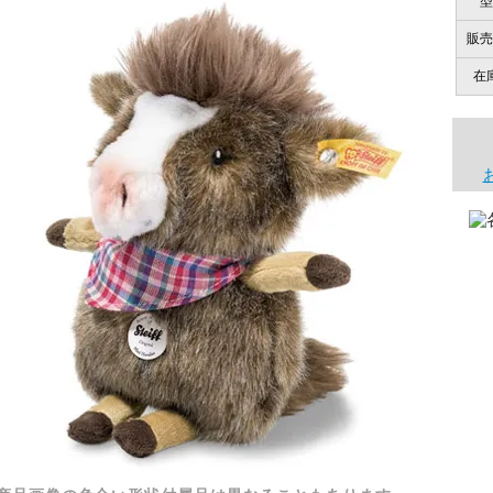
型
販売
在