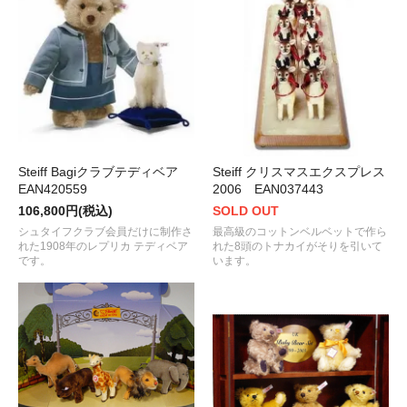
Steiff Bagiクラブテディベア
Steiff クリスマスエクスプレス
EAN420559
2006 EAN037443
106,800円(税込)
SOLD OUT
シュタイフクラブ会員だけに制作さ
最高級のコットンベルベットで作ら
れた1908年のレプリカ テディベア
れた8頭のトナカイがそりを引いて
です。
います。