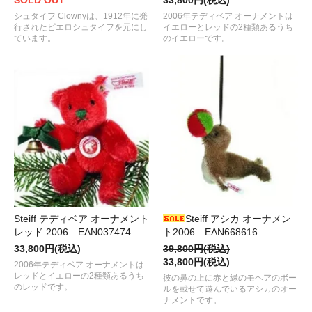
SOLD OUT
33,800円(税込)
シュタイフ Clownyは、1912年に発
2006年テディベア オーナメントは
行されたピエロシュタイフを元にし
イエローとレッドの2種類あるうち
ています。
のイエローです。
Steiff テディベア オーナメント
Steiff アシカ オーナメン
レッド 2006 EAN037474
ト2006 EAN668616
33,800円(税込)
39,800円(税込)
33,800円(税込)
2006年テディベア オーナメントは
レッドとイエローの2種類あるうち
彼の鼻の上に赤と緑のモヘアのボー
のレッドです。
ルを載せて遊んでいるアシカのオー
ナメントです。