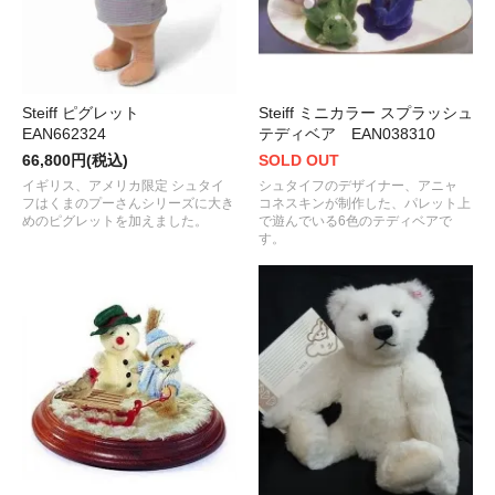
Steiff ピグレット
Steiff ミニカラー スプラッシュ
EAN662324
テディベア EAN038310
66,800円(税込)
SOLD OUT
イギリス、アメリカ限定 シュタイ
シュタイフのデザイナー、アニャ
フはくまのプーさんシリーズに大き
コネスキンが制作した、パレット上
めのピグレットを加えました。
で遊んでいる6色のテディベアで
す。