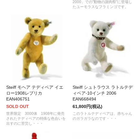
2000」での"動物の謝肉祭"に登場し
たユーモラスなフラミンゴです。
Steiff モヘア テディベア イエ
Steiff シュトラウス ラトルテデ
ロー1908レプリカ
ィベア-10インチ 2006
EAN406751
EAN668494
SOLD OUT
61,800円(税込)
世界限定 3000体 1908年に発売
このラトルテディベアは、赤ちゃん
されたテディベアの特殊な色合いを
のガラガラなのです・・・
出すのに苦労し・・・