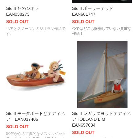
Steiff 冬のジオラ
Steiff ポーラーテッド
EAN038273
EAN661747
SOLD OUT
SOLD OUT
ベアとスノーマンのジオラマ作品で
今ではどこも販売していない貴重な
す。
作品！
Steiff モータボートとテディベ
Steiff レガッタヨットテディベ
ア EAN037405
アHOLLAND LIM
EAN657634
SOLD OUT
SOLD OUT
50代からの古典的なノスタルジック