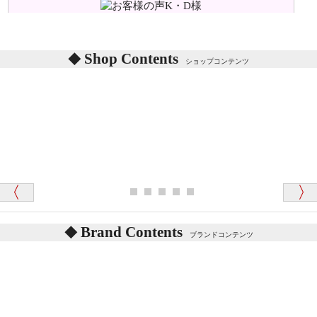
シリアルNO付きやクラブ限定などいろいろと意味が
あります。
東京都 M・K 様 （女性）
Shop Contents
詳しくは
こちら
をご覧ください。
ショップコンテンツ
「対応はどちらも丁寧でした。値段と他の融通
がきいたのがくまの小屋様です」
テディベアを横にすると音が鳴ります、なぜでしょう
か？
シュタイフのテディベアには、鳴くタイプのテディ
ベアがいます。
愛媛県 K・T 様 （男性）
お腹の中にグロウラーという部品を内臓しています。
「商品説明が細やかで丁寧であったことです」
体をねかせたりおこしたりすると「グーグー」と鳴く
タイプを『グロウラー』といいます。
鳴くタイプのテディベアには、「グロウラー内蔵」と
Brand Contents
ブランドコンテンツ
記載しておりますので、ぜひ探してみてください。
東京都 M・K 様 （女性）
「その他のお店で探したところ「くまの小屋」
テディベアのお腹を押すと「キュッキュッ」と音が鳴
が一番信頼できそうだったので
ります、なぜでしょうか？