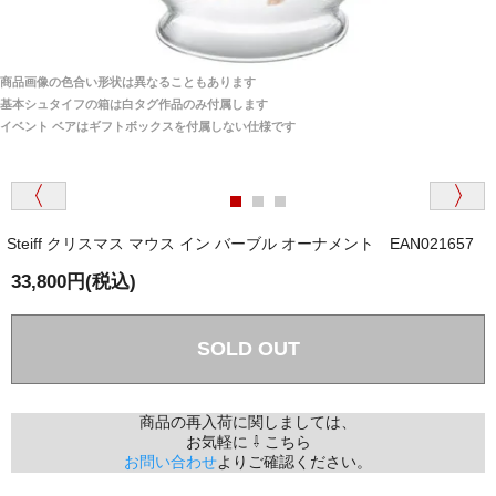
商品は全て当店へ入荷させたのち欠品を行いお客様
宅へお届けします。
商品画像の色合い形状は異なることもあります
関税はすべて当店にて処理しますのでお客様のご負担
大阪府 Y・W 様 （男性）
基本シュタイフの箱は白タグ作品のみ付属します
は一切ありません。
「取り扱っているNetショップで一番信用出来
イベント ベアはギフトボックスを付属しない仕様です
そうだった」
商品が届くまでにはどのくらいの期間がかかります
か？
Steiff クリスマス マウス イン バーブル オーナメント EAN021657
国内で一度検品をしますので、決済確認後、２～４
兵庫県 A・K 様 （女性）
週間でのお届けとなります。
33,800円(税込)
「ベアちゃんの紹介分が丁寧に書かれていたこ
尚、オーダー注文の場合は４～８週間でのお届けとな
と（いつの作品など）」
ります。
（稀に、通関手続き等に時間がかかり、納期が遅れる
SOLD OUT
場合がありますので、ご了承の程よろしくお願い致し
ます。）
商品の再入荷に関しましては、
お気軽に ⇩ こちら
埼玉県 K・I 様 （女性）
お問い合わせ
よりご確認ください。
注文のキャンセルは可能ですか？
「購入してから商品到着までメールを何度か頂