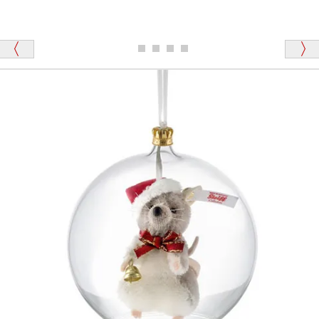
シュタイフのテディベアには、おなかを押すと「キ
ュッキュッ」と音が鳴る『スクエーカー』が入ったテ
ディベアがいます。
栃木県 K・T 様 （男性）
「スクエーカー内蔵」と記載しておりますので、ぜひ
探してみてください。
「前に買ったことがあったお店でしたので」
シュタイフ社製品の実物を見ることはできますか？
当店はネット販売ですので実物をお見せすることが
千葉県 U・Y 様 （女性）
できません。
「ChatGPTを利用したところ「くまの小屋」さ
んを紹介され…」
海外からのお取り寄せと言うことですが、商品はきち
んと届きますか？
ご安心ください！商品は確実にお届けします。
埼玉県 S・W 様
「送られる際にメールなどで届けて頂きとても
安心感がありました」
商品は直接海外から届くのですか。受取の際、関税な
どはかかりますか？