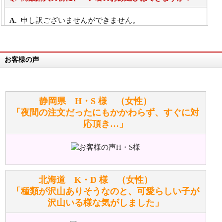
申し訳ございませんができません。
詳細は
こちら
お客様の声
万が一欲しい商品が見つからない場合は、探して取り
寄せてもらうことはできますか？
お任せください！それは当店が謡っています「おも
静岡県 H・S 様 （女性）
てなしの心」で対応させていただきます。
「夜間の注文だったにもかかわらず、すぐに対
応頂き…」
シュタイフのぬいぐるみは洗濯できますか？ ぬいぐ
るみのお手入れ方法を教えてください。
洗濯できるのとできないのがあります。
詳しくは
こちら
をご覧ください。
北海道 K・D 様 （女性）
「種類が沢山ありそうなのと、可愛らしい子が
沢山いる様な気がしました」
ぬいぐるみの耳に付いているボタンやタグに、何か意
味などがありますか？