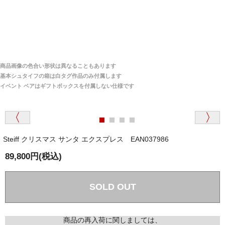
「送られる際にメールなどで届けて頂きとても
安心感がありました」
商品は直接海外から届くのですか。受取の際、関税な
どはかかりますか？
商品は全て当店へ入荷させたのち欠品を行いお客様
宅へお届けします。
商品画像の色合い形状は異なることもあります
関税はすべて当店にて処理しますのでお客様のご負担
大阪府 Y・W 様 （男性）
基本シュタイフの箱は白タグ作品のみ付属します
は一切ありません。
「取り扱っているNetショップで一番信用出来
イベント ベアはギフトボックスを付属しない仕様です
そうだった」
商品が届くまでにはどのくらいの期間がかかります
か？
Steiff クリスマス サンタ エクスプレス EAN037986
国内で一度検品をしますので、決済確認後、２～４
兵庫県 A・K 様 （女性）
週間でのお届けとなります。
89,800円(税込)
「ベアちゃんの紹介分が丁寧に書かれていたこ
尚、オーダー注文の場合は４～８週間でのお届けとな
と（いつの作品など）」
ります。
（稀に、通関手続き等に時間がかかり、納期が遅れる
SOLD OUT
場合がありますので、ご了承の程よろしくお願い致し
ます。）
商品の再入荷に関しましては、