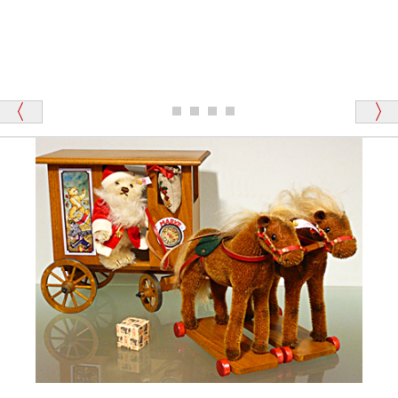
「その他のお店で探したところ「くまの小屋」
テディベアのお腹を押すと「キュッキュッ」と音が鳴
が一番信頼できそうだったので
ります、なぜでしょうか？
シュタイフのテディベアには、おなかを押すと「キ
ュッキュッ」と音が鳴る『スクエーカー』が入ったテ
ディベアがいます。
栃木県 K・T 様 （男性）
「スクエーカー内蔵」と記載しておりますので、ぜひ
探してみてください。
「前に買ったことがあったお店でしたので」
シュタイフ社製品の実物を見ることはできますか？
当店はネット販売ですので実物をお見せすることが
千葉県 U・Y 様 （女性）
できません。
「ChatGPTを利用したところ「くまの小屋」さ
んを紹介され…」
海外からのお取り寄せと言うことですが、商品はきち
んと届きますか？
ご安心ください！商品は確実にお届けします。
埼玉県 S・W 様