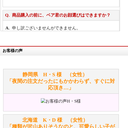
商品購入の前に、ベア君のお顔選びはできますか？
申し訳ございませんができません。
詳細は
こちら
お客様の声
万が一欲しい商品が見つからない場合は、探して取り
寄せてもらうことはできますか？
お任せください！それは当店が謡っています「おも
静岡県 H・S 様 （女性）
てなしの心」で対応させていただきます。
「夜間の注文だったにもかかわらず、すぐに対
応頂き…」
シュタイフのぬいぐるみは洗濯できますか？ ぬいぐ
るみのお手入れ方法を教えてください。
洗濯できるのとできないのがあります。
詳しくは
こちら
をご覧ください。
北海道 K・D 様 （女性）
「種類が沢山ありそうなのと、可愛らしい子が