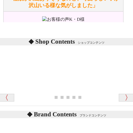
沢山いる様な気がしました」
ぬいぐるみの耳に付いているボタンやタグに、何か意
味などがありますか？
シリアルNO付きやクラブ限定などいろいろと意味が
あります。
東京都 M・K 様 （女性）
Shop Contents
詳しくは
こちら
をご覧ください。
ショップコンテンツ
「対応はどちらも丁寧でした。値段と他の融通
がきいたのがくまの小屋様です」
テディベアを横にすると音が鳴ります、なぜでしょう
か？
シュタイフのテディベアには、鳴くタイプのテディ
ベアがいます。
愛媛県 K・T 様 （男性）
お腹の中にグロウラーという部品を内臓しています。
「商品説明が細やかで丁寧であったことです」
体をねかせたりおこしたりすると「グーグー」と鳴く
タイプを『グロウラー』といいます。
鳴くタイプのテディベアには、「グロウラー内蔵」と
Brand Contents
ブランドコンテンツ
記載しておりますので、ぜひ探してみてください。
東京都 M・K 様 （女性）