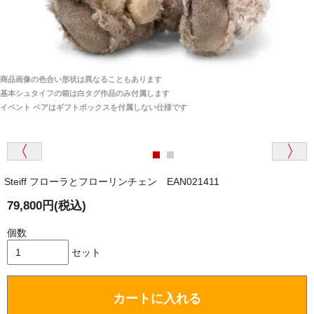
安心感がありました」
商品は直接海外から届くのですか。受取の際、関税な
どはかかりますか？
商品は全て当店へ入荷させたのち欠品を行いお客様
宅へお届けします。
商品画像の色合い形状は異なることもあります
関税はすべて当店にて処理しますのでお客様のご負担
大阪府 Y・W 様 （男性）
基本シュタイフの箱は白タグ作品のみ付属します
は一切ありません。
「取り扱っているNetショップで一番信用出来
イベント ベアはギフトボックスを付属しない仕様です
そうだった」
商品が届くまでにはどのくらいの期間がかかります
か？
Steiff フローラとフローリンチェン EAN021411
国内で一度検品をしますので、決済確認後、２～４
兵庫県 A・K 様 （女性）
週間でのお届けとなります。
79,800円(税込)
「ベアちゃんの紹介分が丁寧に書かれていたこ
尚、オーダー注文の場合は４～８週間でのお届けとな
と（いつの作品など）」
ります。
個数
（稀に、通関手続き等に時間がかかり、納期が遅れる
セット
場合がありますので、ご了承の程よろしくお願い致し
ます。）
カートに入れる
埼玉県 K・I 様 （女性）