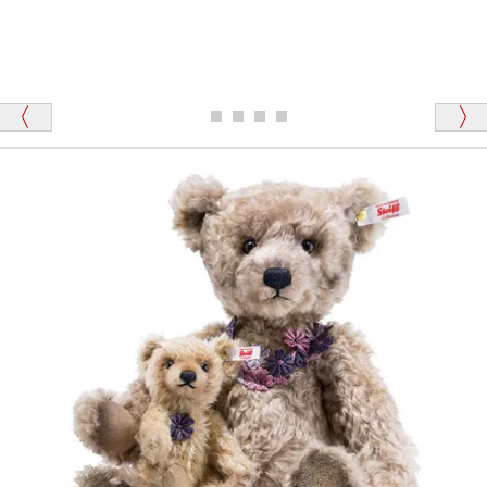
が一番信頼できそうだったので
ります、なぜでしょうか？
シュタイフのテディベアには、おなかを押すと「キ
ュッキュッ」と音が鳴る『スクエーカー』が入ったテ
ディベアがいます。
栃木県 K・T 様 （男性）
「スクエーカー内蔵」と記載しておりますので、ぜひ
探してみてください。
「前に買ったことがあったお店でしたので」
シュタイフ社製品の実物を見ることはできますか？
当店はネット販売ですので実物をお見せすることが
千葉県 U・Y 様 （女性）
できません。
「ChatGPTを利用したところ「くまの小屋」さ
んを紹介され…」
海外からのお取り寄せと言うことですが、商品はきち
んと届きますか？
ご安心ください！商品は確実にお届けします。
埼玉県 S・W 様
「送られる際にメールなどで届けて頂きとても