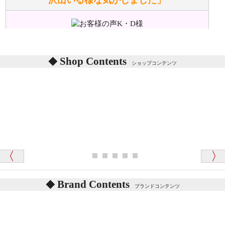
沢山いる様な気がしました」
ぬいぐるみの耳に付いているボタンやタグに、何か意
味などがありますか？
シリアルNO付きやクラブ限定などいろいろと意味が
あります。
東京都 M・K 様 （女性）
Shop Contents
詳しくは
こちら
をご覧ください。
ショップコンテンツ
「対応はどちらも丁寧でした。値段と他の融通
がきいたのがくまの小屋様です」
テディベアを横にすると音が鳴ります、なぜでしょう
か？
シュタイフのテディベアには、鳴くタイプのテディ
ベアがいます。
愛媛県 K・T 様 （男性）
お腹の中にグロウラーという部品を内臓しています。
「商品説明が細やかで丁寧であったことです」
体をねかせたりおこしたりすると「グーグー」と鳴く
タイプを『グロウラー』といいます。
鳴くタイプのテディベアには、「グロウラー内蔵」と
Brand Contents
ブランドコンテンツ
記載しておりますので、ぜひ探してみてください。
東京都 M・K 様 （女性）
「その他のお店で探したところ「くまの小屋」
テディベアのお腹を押すと「キュッキュッ」と音が鳴