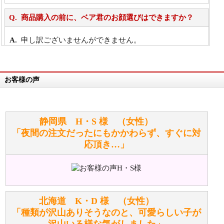
商品購入の前に、ベア君のお顔選びはできますか？
申し訳ございませんができません。
詳細は
こちら
お客様の声
万が一欲しい商品が見つからない場合は、探して取り
寄せてもらうことはできますか？
お任せください！それは当店が謡っています「おも
静岡県 H・S 様 （女性）
てなしの心」で対応させていただきます。
「夜間の注文だったにもかかわらず、すぐに対
応頂き…」
シュタイフのぬいぐるみは洗濯できますか？ ぬいぐ
るみのお手入れ方法を教えてください。
洗濯できるのとできないのがあります。
詳しくは
こちら
をご覧ください。
北海道 K・D 様 （女性）
「種類が沢山ありそうなのと、可愛らしい子が