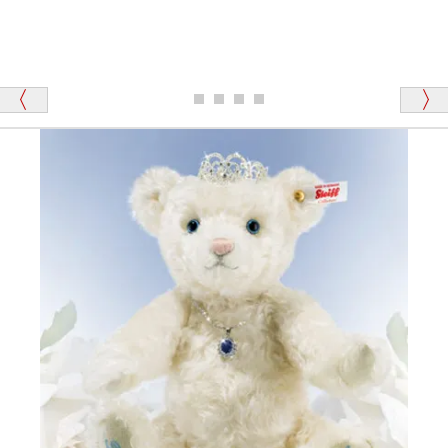
ります、なぜでしょうか？
シュタイフのテディベアには、おなかを押すと「キ
ュッキュッ」と音が鳴る『スクエーカー』が入ったテ
ディベアがいます。
栃木県 K・T 様 （男性）
「スクエーカー内蔵」と記載しておりますので、ぜひ
探してみてください。
「前に買ったことがあったお店でしたので」
シュタイフ社製品の実物を見ることはできますか？
当店はネット販売ですので実物をお見せすることが
千葉県 U・Y 様 （女性）
できません。
「ChatGPTを利用したところ「くまの小屋」さ
んを紹介され…」
海外からのお取り寄せと言うことですが、商品はきち
んと届きますか？
ご安心ください！商品は確実にお届けします。
埼玉県 S・W 様
「送られる際にメールなどで届けて頂きとても