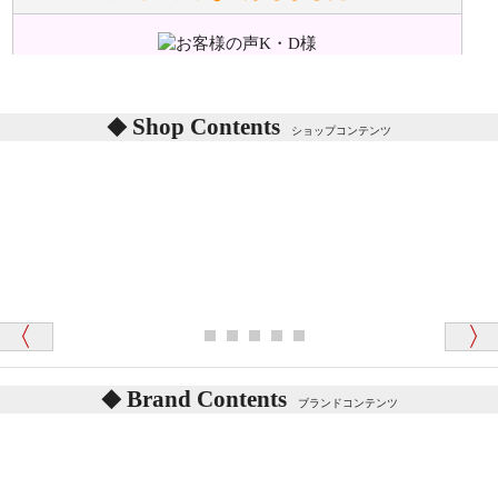
ぬいぐるみの耳に付いているボタンやタグに、何か意
味などがありますか？
シリアルNO付きやクラブ限定などいろいろと意味が
あります。
東京都 M・K 様 （女性）
Shop Contents
詳しくは
こちら
をご覧ください。
ショップコンテンツ
「対応はどちらも丁寧でした。値段と他の融通
がきいたのがくまの小屋様です」
テディベアを横にすると音が鳴ります、なぜでしょう
か？
シュタイフのテディベアには、鳴くタイプのテディ
ベアがいます。
愛媛県 K・T 様 （男性）
お腹の中にグロウラーという部品を内臓しています。
「商品説明が細やかで丁寧であったことです」
体をねかせたりおこしたりすると「グーグー」と鳴く
タイプを『グロウラー』といいます。
鳴くタイプのテディベアには、「グロウラー内蔵」と
Brand Contents
ブランドコンテンツ
記載しておりますので、ぜひ探してみてください。
東京都 M・K 様 （女性）
「その他のお店で探したところ「くまの小屋」
テディベアのお腹を押すと「キュッキュッ」と音が鳴
が一番信頼できそうだったので