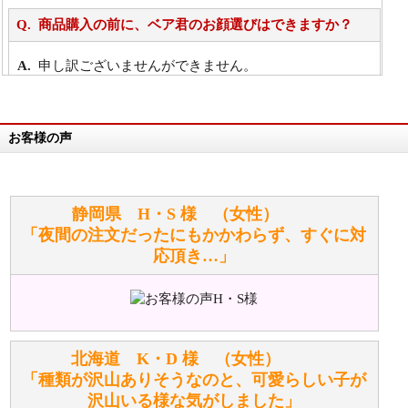
商品購入の前に、ベア君のお顔選びはできますか？
申し訳ございませんができません。
詳細は
こちら
お客様の声
万が一欲しい商品が見つからない場合は、探して取り
寄せてもらうことはできますか？
お任せください！それは当店が謡っています「おも
静岡県 H・S 様 （女性）
てなしの心」で対応させていただきます。
「夜間の注文だったにもかかわらず、すぐに対
応頂き…」
シュタイフのぬいぐるみは洗濯できますか？ ぬいぐ
るみのお手入れ方法を教えてください。
洗濯できるのとできないのがあります。
詳しくは
こちら
をご覧ください。
北海道 K・D 様 （女性）
「種類が沢山ありそうなのと、可愛らしい子が
沢山いる様な気がしました」