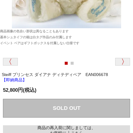
安心感がありました」
商品は直接海外から届くのですか。受取の際、関税な
どはかかりますか？
商品は全て当店へ入荷させたのち欠品を行いお客様
宅へお届けします。
商品画像の色合い形状は異なることもあります
関税はすべて当店にて処理しますのでお客様のご負担
大阪府 Y・W 様 （男性）
基本シュタイフの箱は白タグ作品のみ付属します
は一切ありません。
「取り扱っているNetショップで一番信用出来
イベント ベアはギフトボックスを付属しない仕様です
そうだった」
商品が届くまでにはどのくらいの期間がかかります
か？
Steiff プリンセス ダイアナ ディテディベア EAN006678
国内で一度検品をしますので、決済確認後、２～４
【即納商品】
兵庫県 A・K 様 （女性）
週間でのお届けとなります。
「ベアちゃんの紹介分が丁寧に書かれていたこ
52,800円(税込)
尚、オーダー注文の場合は４～８週間でのお届けとな
と（いつの作品など）」
ります。
（稀に、通関手続き等に時間がかかり、納期が遅れる
SOLD OUT
場合がありますので、ご了承の程よろしくお願い致し
ます。）
商品の再入荷に関しましては、
埼玉県 K・I 様 （女性）