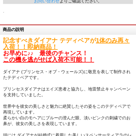
お問い合わせ
よりご確認ください。
.
商品の説明
記念すべきダイアナ テディベアが
1体のみ再々
入荷！！即納商品！
お早めに♪♪ 最後のチャンス！
この機を逃がせば入荷不可能！！
ダイアナ (プリンセス・オブ・ウェールズ)に敬意を表して制作され
たテディベアです。
プリンセスダイアナはエイズ患者と協力し、地雷禁止キャンペーン
を支持していました。
世界中を彼女の美しさと魅力に絶賛したその姿をこのテディベアで
再現しています。
柔らかい白のモヘアにブルーの澄んだ眼、淡いピンクの刺繍でのお
鼻が、彼女の美しさを表現しています。
頭には ダイアナが結婚式に着用した美しいスペンサーティアラのレ