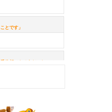
ておりますので、ぜひ探してみてく
性）
、なぜでしょうか？
たことです」
ッ」と音が鳴る『スクエーカー』が
みてください。
性）
一番信頼できそうだったので
ん。
きますか？
性）
したので」