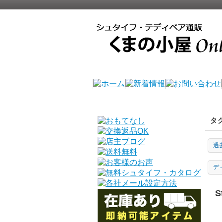
タ
過
デ
S