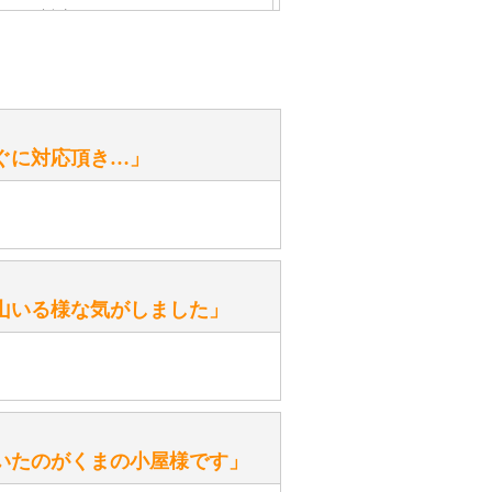
心」で対応させていただきます。
お手入れ方法を教えてください。
性）
ぐに対応頂き…」
がありますか？
。
性）
山いる様な気がしました」
ます。
性）
いたのがくまの小屋様です」
を『グロウラー』といいます。