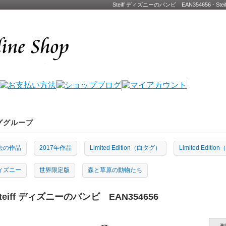
Steiff ディズニーのバンビ EAN354656 -
ググループ
去の作品
2017年作品
Limited Edition（白タグ）
Limited Edit
ィズニー
世界限定版
森と草原の動物たち
teiff ディズニーのバンビ EAN354656