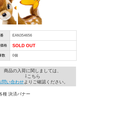
かりますか？
性）
けします。
ありません。
屋」さんを紹介され…」
番
EAN354656
SOLD OUT
価格
お届けとなります。
庫数
0個
。
も安心感がありました」
ありますので、ご了承の程よろしく
商品の入荷に関しましては、
⇩こちら
お問い合わせ
よりご確認ください。
性）
用出来そうだった」
ャンセルは受け付けかねます。