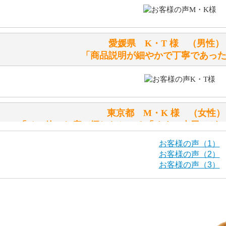
鳴くタイプのテディベアには、「グロウラー内蔵」と記載し
ださい。
愛媛県 K・T 様 （男
テディベアのお腹を押すと「キュッキュッ」と音が鳴ります
「商品説明が細やかで丁寧であっ
シュタイフのテディベアには、おなかを押すと「キュッキュ
入ったテディベアがいます。
「スクエーカー内蔵」と記載しておりますので、ぜひ探して
東京都 M・K 様 （女
シュタイフ社製品の実物を見ることはできますか？
「その他のお店で探したところ「くまの小屋」が
当店はネット販売ですので実物をお見せすることができませ
お客様の声（1）
お客様の声（2）
お客様の声（3）
海外からのお取り寄せと言うことですが、商品はきちんと届
栃木県 K・T 様 （男
「前に買ったことがあったお店で
ご安心ください！商品は確実にお届けします。