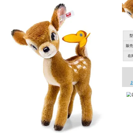
商品は直接海外から届くのですか。受取の際、関税などはか
千葉県 U・Y 様 （女
商品は全て当店へ入荷させたのち欠品を行いお客様宅へお届
関税はすべて当店にて処理しますのでお客様のご負担は一切
「ChatGPTを利用したところ「くまの小
型
商品が届くまでにはどのくらいの期間がかかりますか？
販売
国内で一度検品をしますので、決済確認後、２～４週間での
埼玉県 S・W 様
在
尚、オーダー注文の場合は４～８週間でのお届けとなります
「送られる際にメールなどで届けて頂きとて
（稀に、通関手続き等に時間がかかり、納期が遅れる場合が
お願い致します。）
注文のキャンセルは可能ですか？
大阪府 Y・W 様 （男
「取り扱っているNetショップで一番信
お取り寄せ商品となっておりますため、仕入先へ発注後のキ
個人情報の漏洩は大丈夫でしょうか？