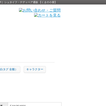
 Steiff｜ シュタイフ・テディベア通販 【くまの小屋】
ion（白タグ 全般）
キャラクター