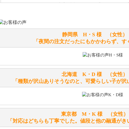
お任せください！それは当店が謡っています「おもてなしの
シュタイフのぬいぐるみは洗濯できますか？ ぬいぐるみの
静岡県 H・S 様 （女
洗濯できるのとできないのがあります。
「夜間の注文だったにもかかわらず、す
詳しくは
こちら
をご覧ください。
ぬいぐるみの耳に付いているボタンやタグに、何か意味など
シリアルNO付きやクラブ限定などいろいろと意味があります
北海道 K・D 様 （女
詳しくは
こちら
をご覧ください。
「種類が沢山ありそうなのと、可愛らしい子が沢
テディベアを横にすると音が鳴ります、なぜでしょうか？
シュタイフのテディベアには、鳴くタイプのテディベアがい
東京都 M・K 様 （女
お腹の中にグロウラーという部品を内臓しています。
「対応はどちらも丁寧でした。値段と他の融通がき
体をねかせたりおこしたりすると「グーグー」と鳴くタイプ