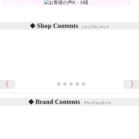
シリアルNO付きやクラブ限定などいろいろと意味が
あります。
東京都 M・K 様 （女性）
Shop Contents
詳しくは
こちら
をご覧ください。
ショップコンテンツ
「対応はどちらも丁寧でした。値段と他の融通
がきいたのがくまの小屋様です」
テディベアを横にすると音が鳴ります、なぜでしょう
か？
シュタイフのテディベアには、鳴くタイプのテディ
ベアがいます。
愛媛県 K・T 様 （男性）
お腹の中にグロウラーという部品を内臓しています。
「商品説明が細やかで丁寧であったことです」
体をねかせたりおこしたりすると「グーグー」と鳴く
タイプを『グロウラー』といいます。
鳴くタイプのテディベアには、「グロウラー内蔵」と
Brand Contents
ブランドコンテンツ
記載しておりますので、ぜひ探してみてください。
東京都 M・K 様 （女性）
「その他のお店で探したところ「くまの小屋」
テディベアのお腹を押すと「キュッキュッ」と音が鳴
が一番信頼できそうだったので
ります、なぜでしょうか？