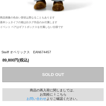
商品は全て当店へ入荷させたのち欠品を行いお客様
宅へお届けします。
商品画像の色合い形状は異なることもあります
関税はすべて当店にて処理しますのでお客様のご負担
大阪府 Y・W 様 （男性）
基本シュタイフの箱は白タグ作品のみ付属します
は一切ありません。
「取り扱っているNetショップで一番信用出来
イベント ベアはギフトボックスを付属しない仕様です
そうだった」
商品が届くまでにはどのくらいの期間がかかります
か？
Steiff オベリックス EAN674457
国内で一度検品をしますので、決済確認後、２～４
兵庫県 A・K 様 （女性）
週間でのお届けとなります。
89,800円(税込)
「ベアちゃんの紹介分が丁寧に書かれていたこ
尚、オーダー注文の場合は４～８週間でのお届けとな
と（いつの作品など）」
ります。
（稀に、通関手続き等に時間がかかり、納期が遅れる
SOLD OUT
場合がありますので、ご了承の程よろしくお願い致し
ます。）
商品の再入荷に関しましては、
お気軽に ⇩ こちら
埼玉県 K・I 様 （女性）
お問い合わせ
よりご確認ください。
注文のキャンセルは可能ですか？
「購入してから商品到着までメールを何度か頂