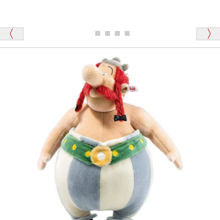
シュタイフのテディベアには、おなかを押すと「キ
ュッキュッ」と音が鳴る『スクエーカー』が入ったテ
ディベアがいます。
栃木県 K・T 様 （男性）
「スクエーカー内蔵」と記載しておりますので、ぜひ
探してみてください。
「前に買ったことがあったお店でしたので」
シュタイフ社製品の実物を見ることはできますか？
当店はネット販売ですので実物をお見せすることが
千葉県 U・Y 様 （女性）
できません。
「ChatGPTを利用したところ「くまの小屋」さ
んを紹介され…」
海外からのお取り寄せと言うことですが、商品はきち
んと届きますか？
ご安心ください！商品は確実にお届けします。
埼玉県 S・W 様
「送られる際にメールなどで届けて頂きとても
安心感がありました」
商品は直接海外から届くのですか。受取の際、関税な
どはかかりますか？