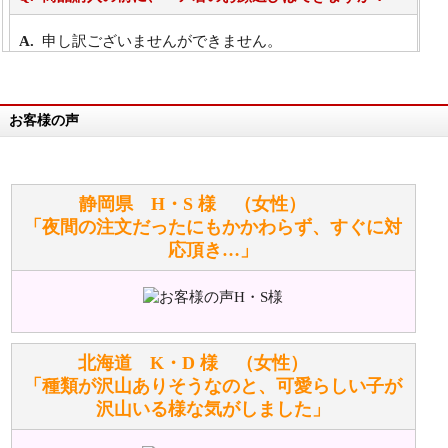
申し訳ございませんができません。
詳細は
こちら
お客様の声
万が一欲しい商品が見つからない場合は、探して取り
寄せてもらうことはできますか？
お任せください！それは当店が謡っています「おも
静岡県 H・S 様 （女性）
てなしの心」で対応させていただきます。
「夜間の注文だったにもかかわらず、すぐに対
応頂き…」
シュタイフのぬいぐるみは洗濯できますか？ ぬいぐ
るみのお手入れ方法を教えてください。
洗濯できるのとできないのがあります。
詳しくは
こちら
をご覧ください。
北海道 K・D 様 （女性）
「種類が沢山ありそうなのと、可愛らしい子が
沢山いる様な気がしました」
ぬいぐるみの耳に付いているボタンやタグに、何か意
味などがありますか？