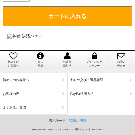
場合がありますので、ご了承の程よろしくお願い致し
ます。）
カートに入れる
埼玉県 K・I 様 （女性）
注文のキャンセルは可能ですか？
「購入してから商品到着までメールを何度か頂
き、対応に誠実さを感じました」
お取り寄せ商品となっておりますため、仕入先へ発
注後のキャンセルは受け付けかねます。
初めての
支払
特定商
プライバシー
お問い
個人情報の漏洩は大丈夫でしょうか？
お客様へ
配送
取引法
ポリシー
合わせ
新潟県 A・K 様 （女性）
「在庫がほとんど無い中で、数少ない「在庫あ
お客様の個人上を送信するにあたり、当店では日本
初めてのお客様へ
安心の交換・返品保証
り」だったこと」
ベリサイン株式会社のSSLサーバー証明書を使用して
おります。お買い物・お問い合わせで送信される全て
お客様の声
PayPal決済方法
のデータはSSL暗号化通信により保護されますので、
ご安心してお買い物をお楽しみください。
よくあるご質問
徳島県 M・E 様 （女性）
表示モード :
PC版に切替
商品画像と同じ商品が届くのですか？
「わざわざ海外から取り寄せてもらえるなんて
すごく心がこもった お店だなぁと感動しまし
Copyright© 2011-2026| シュタイフ テディベア通販 くまの小屋 Online Shope