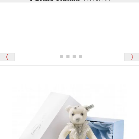
記載しておりますので、ぜひ探してみてください。
東京都 M・K 様 （女性）
「その他のお店で探したところ「くまの小屋」
テディベアのお腹を押すと「キュッキュッ」と音が鳴
が一番信頼できそうだったので
ります、なぜでしょうか？
シュタイフのテディベアには、おなかを押すと「キ
ュッキュッ」と音が鳴る『スクエーカー』が入ったテ
ディベアがいます。
栃木県 K・T 様 （男性）
「スクエーカー内蔵」と記載しておりますので、ぜひ
探してみてください。
「前に買ったことがあったお店でしたので」
シュタイフ社製品の実物を見ることはできますか？
当店はネット販売ですので実物をお見せすることが
千葉県 U・Y 様 （女性）
できません。
「ChatGPTを利用したところ「くまの小屋」さ
んを紹介され…」
海外からのお取り寄せと言うことですが、商品はきち
んと届きますか？