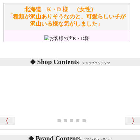
洗濯できるのとできないのがあります。
詳しくは
こちら
をご覧ください。
北海道 K・D 様 （女性）
「種類が沢山ありそうなのと、可愛らしい子が
沢山いる様な気がしました」
ぬいぐるみの耳に付いているボタンやタグに、何か意
味などがありますか？
シリアルNO付きやクラブ限定などいろいろと意味が
あります。
東京都 M・K 様 （女性）
Shop Contents
詳しくは
こちら
をご覧ください。
ショップコンテンツ
「対応はどちらも丁寧でした。値段と他の融通
がきいたのがくまの小屋様です」
テディベアを横にすると音が鳴ります、なぜでしょう
か？
シュタイフのテディベアには、鳴くタイプのテディ
ベアがいます。
愛媛県 K・T 様 （男性）
お腹の中にグロウラーという部品を内臓しています。
「商品説明が細やかで丁寧であったことです」
体をねかせたりおこしたりすると「グーグー」と鳴く
タイプを『グロウラー』といいます。
鳴くタイプのテディベアには、「グロウラー内蔵」と
Brand Contents
ブランドコンテンツ