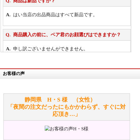
商品は新品ですか？
はい当店の出品商品はすべて新品です。
商品購入の前に、ベア君のお顔選びはできますか？
申し訳ございませんができません。
詳細は
こちら
お客様の声
万が一欲しい商品が見つからない場合は、探して取り
寄せてもらうことはできますか？
お任せください！それは当店が謡っています「おも
静岡県 H・S 様 （女性）
てなしの心」で対応させていただきます。
「夜間の注文だったにもかかわらず、すぐに対
応頂き…」
シュタイフのぬいぐるみは洗濯できますか？ ぬいぐ
るみのお手入れ方法を教えてください。