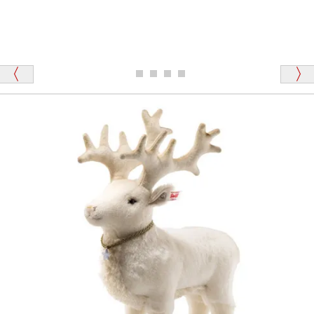
が一番信頼できそうだったので
ります、なぜでしょうか？
シュタイフのテディベアには、おなかを押すと「キ
ュッキュッ」と音が鳴る『スクエーカー』が入ったテ
ディベアがいます。
栃木県 K・T 様 （男性）
「スクエーカー内蔵」と記載しておりますので、ぜひ
探してみてください。
「前に買ったことがあったお店でしたので」
シュタイフ社製品の実物を見ることはできますか？
当店はネット販売ですので実物をお見せすることが
千葉県 U・Y 様 （女性）
できません。
「ChatGPTを利用したところ「くまの小屋」さ
んを紹介され…」
海外からのお取り寄せと言うことですが、商品はきち
んと届きますか？
ご安心ください！商品は確実にお届けします。
埼玉県 S・W 様
「送られる際にメールなどで届けて頂きとても