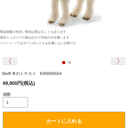
安心感がありました」
商品は直接海外から届くのですか。受取の際、関税な
どはかかりますか？
商品は全て当店へ入荷させたのち欠品を行いお客様
宅へお届けします。
商品画像の色合い形状は異なることもあります
関税はすべて当店にて処理しますのでお客様のご負担
大阪府 Y・W 様 （男性）
基本シュタイフの箱は白タグ作品のみ付属します
は一切ありません。
「取り扱っているNetショップで一番信用出来
イベント ベアはギフトボックスを付属しない仕様です
そうだった」
商品が届くまでにはどのくらいの期間がかかります
か？
Steiff 冬のトナカイ EAN006654
国内で一度検品をしますので、決済確認後、２～４
兵庫県 A・K 様 （女性）
週間でのお届けとなります。
69,800円(税込)
「ベアちゃんの紹介分が丁寧に書かれていたこ
尚、オーダー注文の場合は４～８週間でのお届けとな
と（いつの作品など）」
ります。
個数
（稀に、通関手続き等に時間がかかり、納期が遅れる
場合がありますので、ご了承の程よろしくお願い致し
ます。）
カートに入れる
埼玉県 K・I 様 （女性）