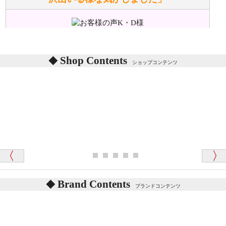
ぬいぐるみの耳に付いているボタンやタグに、何か意
味などがありますか？
シリアルNO付きやクラブ限定などいろいろと意味が
あります。
東京都 M・K 様 （女性）
Shop Contents
詳しくは
こちら
をご覧ください。
ショップコンテンツ
「対応はどちらも丁寧でした。値段と他の融通
がきいたのがくまの小屋様です」
テディベアを横にすると音が鳴ります、なぜでしょう
か？
シュタイフのテディベアには、鳴くタイプのテディ
ベアがいます。
愛媛県 K・T 様 （男性）
お腹の中にグロウラーという部品を内臓しています。
「商品説明が細やかで丁寧であったことです」
体をねかせたりおこしたりすると「グーグー」と鳴く
タイプを『グロウラー』といいます。
鳴くタイプのテディベアには、「グロウラー内蔵」と
Brand Contents
ブランドコンテンツ
記載しておりますので、ぜひ探してみてください。
東京都 M・K 様 （女性）
「その他のお店で探したところ「くまの小屋」
テディベアのお腹を押すと「キュッキュッ」と音が鳴