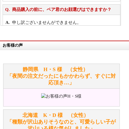
商品購入の前に、ベア君のお顔選びはできますか？
申し訳ございませんができません。
詳細は
こちら
お客様の声
万が一欲しい商品が見つからない場合は、探して取り
寄せてもらうことはできますか？
お任せください！それは当店が謡っています「おも
静岡県 H・S 様 （女性）
てなしの心」で対応させていただきます。
「夜間の注文だったにもかかわらず、すぐに対
応頂き…」
シュタイフのぬいぐるみは洗濯できますか？ ぬいぐ
るみのお手入れ方法を教えてください。
洗濯できるのとできないのがあります。
詳しくは
こちら
をご覧ください。
北海道 K・D 様 （女性）
「種類が沢山ありそうなのと、可愛らしい子が
沢山いる様な気がしました」