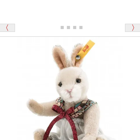
シュタイフのテディベアには、おなかを押すと「キ
ュッキュッ」と音が鳴る『スクエーカー』が入ったテ
ディベアがいます。
栃木県 K・T 様 （男性）
「スクエーカー内蔵」と記載しておりますので、ぜひ
探してみてください。
「前に買ったことがあったお店でしたので」
シュタイフ社製品の実物を見ることはできますか？
当店はネット販売ですので実物をお見せすることが
千葉県 U・Y 様 （女性）
できません。
「ChatGPTを利用したところ「くまの小屋」さ
んを紹介され…」
海外からのお取り寄せと言うことですが、商品はきち
んと届きますか？
ご安心ください！商品は確実にお届けします。
埼玉県 S・W 様
「送られる際にメールなどで届けて頂きとても
安心感がありました」
商品は直接海外から届くのですか。受取の際、関税な