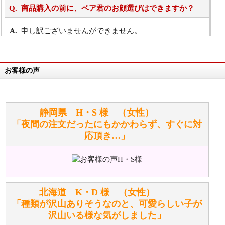
商品購入の前に、ベア君のお顔選びはできますか？
申し訳ございませんができません。
詳細は
こちら
お客様の声
万が一欲しい商品が見つからない場合は、探して取り
寄せてもらうことはできますか？
お任せください！それは当店が謡っています「おも
静岡県 H・S 様 （女性）
てなしの心」で対応させていただきます。
「夜間の注文だったにもかかわらず、すぐに対
応頂き…」
シュタイフのぬいぐるみは洗濯できますか？ ぬいぐ
るみのお手入れ方法を教えてください。
洗濯できるのとできないのがあります。
詳しくは
こちら
をご覧ください。
北海道 K・D 様 （女性）
「種類が沢山ありそうなのと、可愛らしい子が
沢山いる様な気がしました」
ぬいぐるみの耳に付いているボタンやタグに、何か意