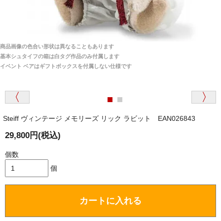
どはかかりますか？
商品は全て当店へ入荷させたのち欠品を行いお客様
宅へお届けします。
商品画像の色合い形状は異なることもあります
関税はすべて当店にて処理しますのでお客様のご負担
大阪府 Y・W 様 （男性）
基本シュタイフの箱は白タグ作品のみ付属します
は一切ありません。
「取り扱っているNetショップで一番信用出来
イベント ベアはギフトボックスを付属しない仕様です
そうだった」
商品が届くまでにはどのくらいの期間がかかります
か？
Steiff ヴィンテージ メモリーズ リック ラビット EAN026843
国内で一度検品をしますので、決済確認後、２～４
兵庫県 A・K 様 （女性）
週間でのお届けとなります。
29,800円(税込)
「ベアちゃんの紹介分が丁寧に書かれていたこ
尚、オーダー注文の場合は４～８週間でのお届けとな
と（いつの作品など）」
ります。
個数
（稀に、通関手続き等に時間がかかり、納期が遅れる
個
場合がありますので、ご了承の程よろしくお願い致し
ます。）
カートに入れる
埼玉県 K・I 様 （女性）
注文のキャンセルは可能ですか？
「購入してから商品到着までメールを何度か頂