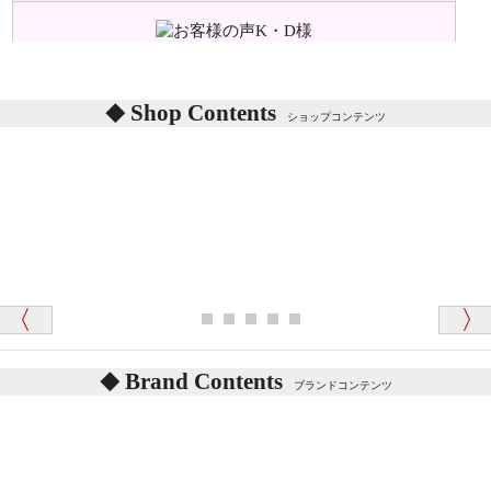
味などがありますか？
シリアルNO付きやクラブ限定などいろいろと意味が
あります。
東京都 M・K 様 （女性）
Shop Contents
詳しくは
こちら
をご覧ください。
ショップコンテンツ
「対応はどちらも丁寧でした。値段と他の融通
がきいたのがくまの小屋様です」
テディベアを横にすると音が鳴ります、なぜでしょう
か？
シュタイフのテディベアには、鳴くタイプのテディ
ベアがいます。
愛媛県 K・T 様 （男性）
お腹の中にグロウラーという部品を内臓しています。
「商品説明が細やかで丁寧であったことです」
体をねかせたりおこしたりすると「グーグー」と鳴く
タイプを『グロウラー』といいます。
鳴くタイプのテディベアには、「グロウラー内蔵」と
Brand Contents
ブランドコンテンツ
記載しておりますので、ぜひ探してみてください。
東京都 M・K 様 （女性）
「その他のお店で探したところ「くまの小屋」
テディベアのお腹を押すと「キュッキュッ」と音が鳴
が一番信頼できそうだったので
ります、なぜでしょうか？