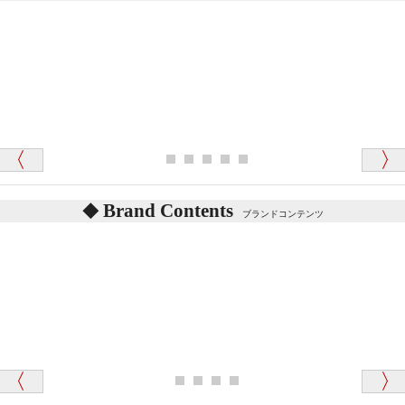
「対応はどちらも丁寧でした。値段と他の融通
がきいたのがくまの小屋様です」
テディベアを横にすると音が鳴ります、なぜでしょう
か？
シュタイフのテディベアには、鳴くタイプのテディ
ベアがいます。
愛媛県 K・T 様 （男性）
お腹の中にグロウラーという部品を内臓しています。
「商品説明が細やかで丁寧であったことです」
体をねかせたりおこしたりすると「グーグー」と鳴く
タイプを『グロウラー』といいます。
鳴くタイプのテディベアには、「グロウラー内蔵」と
Brand Contents
ブランドコンテンツ
記載しておりますので、ぜひ探してみてください。
東京都 M・K 様 （女性）
「その他のお店で探したところ「くまの小屋」
テディベアのお腹を押すと「キュッキュッ」と音が鳴
が一番信頼できそうだったので
ります、なぜでしょうか？
シュタイフのテディベアには、おなかを押すと「キ
ュッキュッ」と音が鳴る『スクエーカー』が入ったテ
ディベアがいます。
栃木県 K・T 様 （男性）
「スクエーカー内蔵」と記載しておりますので、ぜひ