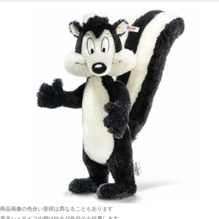
探してみてください。
「前に買ったことがあったお店でしたので」
シュタイフ社製品の実物を見ることはできますか？
当店はネット販売ですので実物をお見せすることが
千葉県 U・Y 様 （女性）
できません。
「ChatGPTを利用したところ「くまの小屋」さ
んを紹介され…」
海外からのお取り寄せと言うことですが、商品はきち
んと届きますか？
ご安心ください！商品は確実にお届けします。
埼玉県 S・W 様
「送られる際にメールなどで届けて頂きとても
安心感がありました」
商品は直接海外から届くのですか。受取の際、関税な
どはかかりますか？
商品は全て当店へ入荷させたのち欠品を行いお客様
宅へお届けします。
商品画像の色合い形状は異なることもあります
関税はすべて当店にて処理しますのでお客様のご負担
大阪府 Y・W 様 （男性）
基本シュタイフの箱は白タグ作品のみ付属します