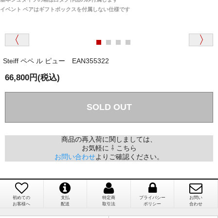
は一切ありません。
「取り扱っているNetショップで一番信用出来
イベント ベアはギフトボックスを付属しない仕様です
そうだった」
商品が届くまでにはどのくらいの期間がかかります
か？
Steiff ペペ ル ピュー EAN355322
国内で一度検品をしますので、決済確認後、２～４
兵庫県 A・K 様 （女性）
週間でのお届けとなります。
66,800円(税込)
「ベアちゃんの紹介分が丁寧に書かれていたこ
尚、オーダー注文の場合は４～８週間でのお届けとな
と（いつの作品など）」
ります。
（稀に、通関手続き等に時間がかかり、納期が遅れる
SOLD OUT
場合がありますので、ご了承の程よろしくお願い致し
ます。）
商品の再入荷に関しましては、
お気軽に ⇩ こちら
埼玉県 K・I 様 （女性）
お問い合わせ
よりご確認ください。
注文のキャンセルは可能ですか？
「購入してから商品到着までメールを何度か頂
き、対応に誠実さを感じました」
お取り寄せ商品となっておりますため、仕入先へ発
注後のキャンセルは受け付けかねます。
初めての
支払
特定商
プライバシー
お問い
お客様へ
配送
取引法
ポリシー
合わせ