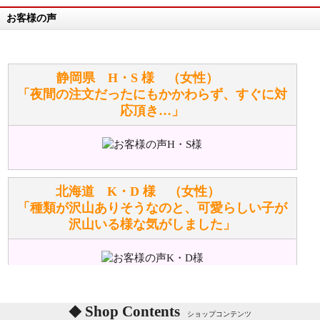
お客様の声
万が一欲しい商品が見つからない場合は、探して取り
寄せてもらうことはできますか？
お任せください！それは当店が謡っています「おも
静岡県 H・S 様 （女性）
てなしの心」で対応させていただきます。
「夜間の注文だったにもかかわらず、すぐに対
応頂き…」
シュタイフのぬいぐるみは洗濯できますか？ ぬいぐ
るみのお手入れ方法を教えてください。
洗濯できるのとできないのがあります。
詳しくは
こちら
をご覧ください。
北海道 K・D 様 （女性）
「種類が沢山ありそうなのと、可愛らしい子が
沢山いる様な気がしました」
ぬいぐるみの耳に付いているボタンやタグに、何か意
味などがありますか？
シリアルNO付きやクラブ限定などいろいろと意味が
あります。
東京都 M・K 様 （女性）
Shop Contents
詳しくは
こちら
をご覧ください。
ショップコンテンツ