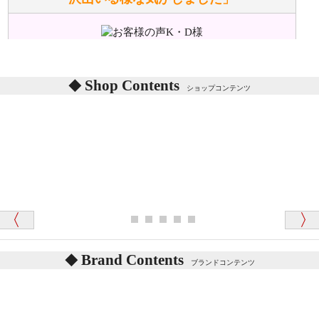
ぬいぐるみの耳に付いているボタンやタグに、何か意
味などがありますか？
シリアルNO付きやクラブ限定などいろいろと意味が
あります。
東京都 M・K 様 （女性）
Shop Contents
詳しくは
こちら
をご覧ください。
ショップコンテンツ
「対応はどちらも丁寧でした。値段と他の融通
がきいたのがくまの小屋様です」
テディベアを横にすると音が鳴ります、なぜでしょう
か？
シュタイフのテディベアには、鳴くタイプのテディ
ベアがいます。
愛媛県 K・T 様 （男性）
お腹の中にグロウラーという部品を内臓しています。
「商品説明が細やかで丁寧であったことです」
体をねかせたりおこしたりすると「グーグー」と鳴く
タイプを『グロウラー』といいます。
鳴くタイプのテディベアには、「グロウラー内蔵」と
Brand Contents
ブランドコンテンツ
記載しておりますので、ぜひ探してみてください。
東京都 M・K 様 （女性）
「その他のお店で探したところ「くまの小屋」
テディベアのお腹を押すと「キュッキュッ」と音が鳴