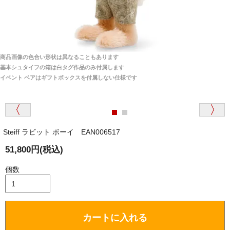
安心感がありました」
商品は直接海外から届くのですか。受取の際、関税な
どはかかりますか？
商品は全て当店へ入荷させたのち欠品を行いお客様
宅へお届けします。
商品画像の色合い形状は異なることもあります
関税はすべて当店にて処理しますのでお客様のご負担
大阪府 Y・W 様 （男性）
基本シュタイフの箱は白タグ作品のみ付属します
は一切ありません。
「取り扱っているNetショップで一番信用出来
イベント ベアはギフトボックスを付属しない仕様です
そうだった」
商品が届くまでにはどのくらいの期間がかかります
か？
Steiff ラビット ボーイ EAN006517
国内で一度検品をしますので、決済確認後、２～４
兵庫県 A・K 様 （女性）
週間でのお届けとなります。
51,800円(税込)
「ベアちゃんの紹介分が丁寧に書かれていたこ
尚、オーダー注文の場合は４～８週間でのお届けとな
と（いつの作品など）」
ります。
個数
（稀に、通関手続き等に時間がかかり、納期が遅れる
場合がありますので、ご了承の程よろしくお願い致し
ます。）
カートに入れる
埼玉県 K・I 様 （女性）