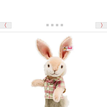
が一番信頼できそうだったので
ります、なぜでしょうか？
シュタイフのテディベアには、おなかを押すと「キ
ュッキュッ」と音が鳴る『スクエーカー』が入ったテ
ディベアがいます。
栃木県 K・T 様 （男性）
「スクエーカー内蔵」と記載しておりますので、ぜひ
探してみてください。
「前に買ったことがあったお店でしたので」
シュタイフ社製品の実物を見ることはできますか？
当店はネット販売ですので実物をお見せすることが
千葉県 U・Y 様 （女性）
できません。
「ChatGPTを利用したところ「くまの小屋」さ
んを紹介され…」
海外からのお取り寄せと言うことですが、商品はきち
んと届きますか？
ご安心ください！商品は確実にお届けします。
埼玉県 S・W 様
「送られる際にメールなどで届けて頂きとても