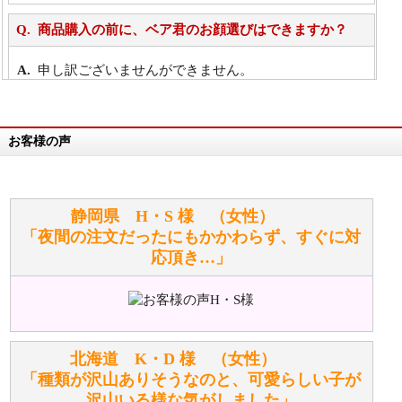
商品購入の前に、ベア君のお顔選びはできますか？
申し訳ございませんができません。
詳細は
こちら
お客様の声
万が一欲しい商品が見つからない場合は、探して取り
寄せてもらうことはできますか？
お任せください！それは当店が謡っています「おも
静岡県 H・S 様 （女性）
てなしの心」で対応させていただきます。
「夜間の注文だったにもかかわらず、すぐに対
応頂き…」
シュタイフのぬいぐるみは洗濯できますか？ ぬいぐ
るみのお手入れ方法を教えてください。
洗濯できるのとできないのがあります。
詳しくは
こちら
をご覧ください。
北海道 K・D 様 （女性）
「種類が沢山ありそうなのと、可愛らしい子が
沢山いる様な気がしました」