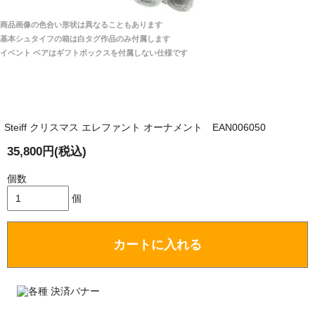
宅へお届けします。
商品画像の色合い形状は異なることもあります
関税はすべて当店にて処理しますのでお客様のご負担
大阪府 Y・W 様 （男性）
基本シュタイフの箱は白タグ作品のみ付属します
は一切ありません。
「取り扱っているNetショップで一番信用出来
イベント ベアはギフトボックスを付属しない仕様です
そうだった」
商品が届くまでにはどのくらいの期間がかかります
か？
Steiff クリスマス エレファント オーナメント EAN006050
国内で一度検品をしますので、決済確認後、２～４
兵庫県 A・K 様 （女性）
週間でのお届けとなります。
35,800円(税込)
「ベアちゃんの紹介分が丁寧に書かれていたこ
尚、オーダー注文の場合は４～８週間でのお届けとな
と（いつの作品など）」
ります。
個数
（稀に、通関手続き等に時間がかかり、納期が遅れる
個
場合がありますので、ご了承の程よろしくお願い致し
ます。）
カートに入れる
埼玉県 K・I 様 （女性）
注文のキャンセルは可能ですか？
「購入してから商品到着までメールを何度か頂
き、対応に誠実さを感じました」
お取り寄せ商品となっておりますため、仕入先へ発
注後のキャンセルは受け付けかねます。