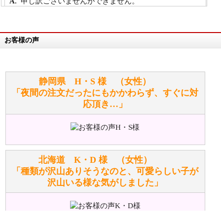
申し訳ございませんができません。
詳細は
こちら
お客様の声
万が一欲しい商品が見つからない場合は、探して取り
寄せてもらうことはできますか？
お任せください！それは当店が謡っています「おも
静岡県 H・S 様 （女性）
てなしの心」で対応させていただきます。
「夜間の注文だったにもかかわらず、すぐに対
応頂き…」
シュタイフのぬいぐるみは洗濯できますか？ ぬいぐ
るみのお手入れ方法を教えてください。
洗濯できるのとできないのがあります。
詳しくは
こちら
をご覧ください。
北海道 K・D 様 （女性）
「種類が沢山ありそうなのと、可愛らしい子が
沢山いる様な気がしました」
ぬいぐるみの耳に付いているボタンやタグに、何か意
味などがありますか？