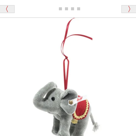
ディベアがいます。
栃木県 K・T 様 （男性）
「スクエーカー内蔵」と記載しておりますので、ぜひ
探してみてください。
「前に買ったことがあったお店でしたので」
シュタイフ社製品の実物を見ることはできますか？
当店はネット販売ですので実物をお見せすることが
千葉県 U・Y 様 （女性）
できません。
「ChatGPTを利用したところ「くまの小屋」さ
んを紹介され…」
海外からのお取り寄せと言うことですが、商品はきち
んと届きますか？
ご安心ください！商品は確実にお届けします。
埼玉県 S・W 様
「送られる際にメールなどで届けて頂きとても
安心感がありました」
商品は直接海外から届くのですか。受取の際、関税な
どはかかりますか？
商品は全て当店へ入荷させたのち欠品を行いお客様