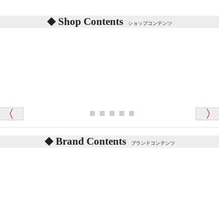
シリアルNO付きやクラブ限定などいろいろと意味が
あります。
東京都 M・K 様 （女性）
Shop Contents
詳しくは
こちら
をご覧ください。
ショップコンテンツ
「対応はどちらも丁寧でした。値段と他の融通
がきいたのがくまの小屋様です」
テディベアを横にすると音が鳴ります、なぜでしょう
か？
シュタイフのテディベアには、鳴くタイプのテディ
ベアがいます。
愛媛県 K・T 様 （男性）
お腹の中にグロウラーという部品を内臓しています。
「商品説明が細やかで丁寧であったことです」
体をねかせたりおこしたりすると「グーグー」と鳴く
タイプを『グロウラー』といいます。
鳴くタイプのテディベアには、「グロウラー内蔵」と
Brand Contents
ブランドコンテンツ
記載しておりますので、ぜひ探してみてください。
東京都 M・K 様 （女性）
「その他のお店で探したところ「くまの小屋」
テディベアのお腹を押すと「キュッキュッ」と音が鳴
が一番信頼できそうだったので
ります、なぜでしょうか？
シュタイフのテディベアには、おなかを押すと「キ
ュッキュッ」と音が鳴る『スクエーカー』が入ったテ