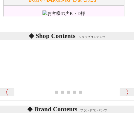
ぬいぐるみの耳に付いているボタンやタグに、何か意
味などがありますか？
シリアルNO付きやクラブ限定などいろいろと意味が
あります。
東京都 M・K 様 （女性）
Shop Contents
詳しくは
こちら
をご覧ください。
ショップコンテンツ
「対応はどちらも丁寧でした。値段と他の融通
がきいたのがくまの小屋様です」
テディベアを横にすると音が鳴ります、なぜでしょう
か？
シュタイフのテディベアには、鳴くタイプのテディ
ベアがいます。
愛媛県 K・T 様 （男性）
お腹の中にグロウラーという部品を内臓しています。
「商品説明が細やかで丁寧であったことです」
体をねかせたりおこしたりすると「グーグー」と鳴く
タイプを『グロウラー』といいます。
鳴くタイプのテディベアには、「グロウラー内蔵」と
Brand Contents
ブランドコンテンツ
記載しておりますので、ぜひ探してみてください。
東京都 M・K 様 （女性）
「その他のお店で探したところ「くまの小屋」
テディベアのお腹を押すと「キュッキュッ」と音が鳴