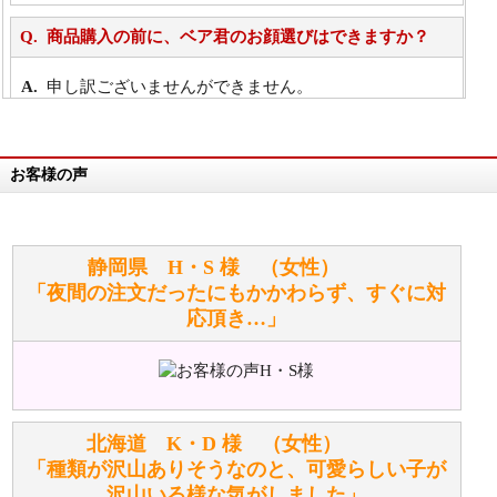
商品購入の前に、ベア君のお顔選びはできますか？
申し訳ございませんができません。
詳細は
こちら
お客様の声
万が一欲しい商品が見つからない場合は、探して取り
寄せてもらうことはできますか？
お任せください！それは当店が謡っています「おも
静岡県 H・S 様 （女性）
てなしの心」で対応させていただきます。
「夜間の注文だったにもかかわらず、すぐに対
応頂き…」
シュタイフのぬいぐるみは洗濯できますか？ ぬいぐ
るみのお手入れ方法を教えてください。
洗濯できるのとできないのがあります。
詳しくは
こちら
をご覧ください。
北海道 K・D 様 （女性）
「種類が沢山ありそうなのと、可愛らしい子が
沢山いる様な気がしました」