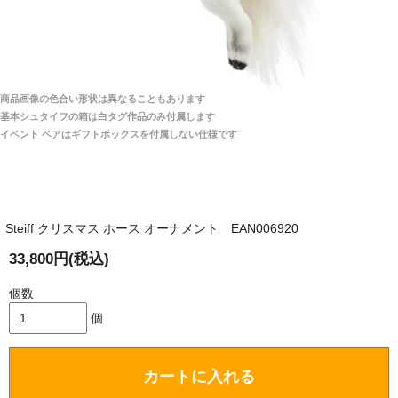
安心感がありました」
商品は直接海外から届くのですか。受取の際、関税な
どはかかりますか？
商品は全て当店へ入荷させたのち欠品を行いお客様
宅へお届けします。
商品画像の色合い形状は異なることもあります
関税はすべて当店にて処理しますのでお客様のご負担
大阪府 Y・W 様 （男性）
基本シュタイフの箱は白タグ作品のみ付属します
は一切ありません。
「取り扱っているNetショップで一番信用出来
イベント ベアはギフトボックスを付属しない仕様です
そうだった」
商品が届くまでにはどのくらいの期間がかかります
か？
Steiff クリスマス ホース オーナメント EAN006920
国内で一度検品をしますので、決済確認後、２～４
兵庫県 A・K 様 （女性）
週間でのお届けとなります。
33,800円(税込)
「ベアちゃんの紹介分が丁寧に書かれていたこ
尚、オーダー注文の場合は４～８週間でのお届けとな
と（いつの作品など）」
ります。
個数
（稀に、通関手続き等に時間がかかり、納期が遅れる
個
場合がありますので、ご了承の程よろしくお願い致し
ます。）
カートに入れる
埼玉県 K・I 様 （女性）