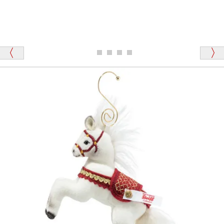
が一番信頼できそうだったので
ります、なぜでしょうか？
シュタイフのテディベアには、おなかを押すと「キ
ュッキュッ」と音が鳴る『スクエーカー』が入ったテ
ディベアがいます。
栃木県 K・T 様 （男性）
「スクエーカー内蔵」と記載しておりますので、ぜひ
探してみてください。
「前に買ったことがあったお店でしたので」
シュタイフ社製品の実物を見ることはできますか？
当店はネット販売ですので実物をお見せすることが
千葉県 U・Y 様 （女性）
できません。
「ChatGPTを利用したところ「くまの小屋」さ
んを紹介され…」
海外からのお取り寄せと言うことですが、商品はきち
んと届きますか？
ご安心ください！商品は確実にお届けします。
埼玉県 S・W 様
「送られる際にメールなどで届けて頂きとても