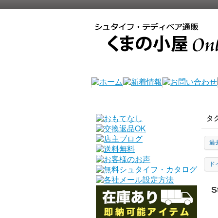
タ
過
ド
S