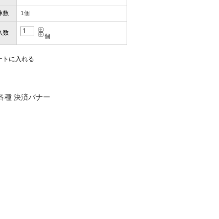
庫数
1個
入数
個
お届けとなります。
。
も安心感がありました」
ありますので、ご了承の程よろしく
性）
用出来そうだった」
ャンセルは受け付けかねます。
株式会社のSSLサーバー証明書を
性）
のデータはSSL暗号化通信により
と（いつの作品など）」
。