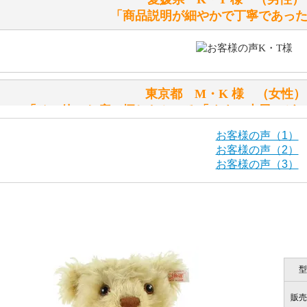
「商品説明が細やかで丁寧であっ
シュタイフのテディベアには、おなかを押すと「キュッキュ
入ったテディベアがいます。
「スクエーカー内蔵」と記載しておりますので、ぜひ探して
東京都 M・K 様 （女
シュタイフ社製品の実物を見ることはできますか？
「その他のお店で探したところ「くまの小屋」が
当店はネット販売ですので実物をお見せすることができませ
お客様の声（1）
お客様の声（2）
お客様の声（3）
海外からのお取り寄せと言うことですが、商品はきちんと届
栃木県 K・T 様 （男
「前に買ったことがあったお店で
ご安心ください！商品は確実にお届けします。
商品は直接海外から届くのですか。受取の際、関税などはか
型
千葉県 U・Y 様 （女
商品は全て当店へ入荷させたのち欠品を行いお客様宅へお届
関税はすべて当店にて処理しますのでお客様のご負担は一切
「ChatGPTを利用したところ「くまの小
販売