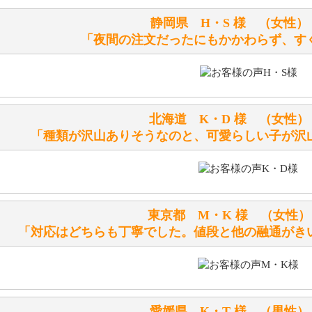
静岡県 H・S 様 （女
洗濯できるのとできないのがあります。
「夜間の注文だったにもかかわらず、す
詳しくは
こちら
をご覧ください。
ぬいぐるみの耳に付いているボタンやタグに、何か意味など
シリアルNO付きやクラブ限定などいろいろと意味があります
北海道 K・D 様 （女
詳しくは
こちら
をご覧ください。
「種類が沢山ありそうなのと、可愛らしい子が沢
テディベアを横にすると音が鳴ります、なぜでしょうか？
シュタイフのテディベアには、鳴くタイプのテディベアがい
東京都 M・K 様 （女
お腹の中にグロウラーという部品を内臓しています。
「対応はどちらも丁寧でした。値段と他の融通がき
体をねかせたりおこしたりすると「グーグー」と鳴くタイプ
鳴くタイプのテディベアには、「グロウラー内蔵」と記載し
ださい。
愛媛県 K・T 様 （男
テディベアのお腹を押すと「キュッキュッ」と音が鳴ります