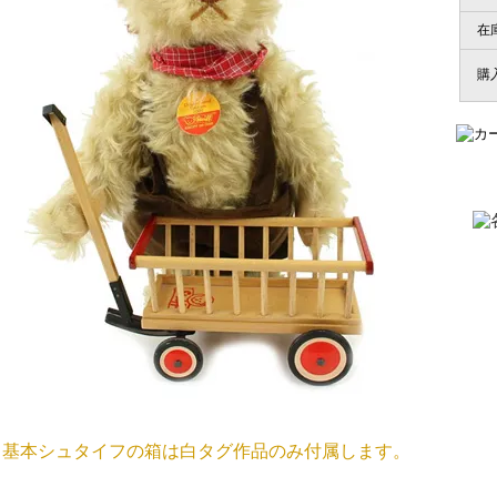
在
商品が届くまでにはどのくらいの期間がかかりますか？
購
国内で一度検品をしますので、決済確認後、２～４週間での
埼玉県 S・W 様
尚、オーダー注文の場合は４～８週間でのお届けとなります
「送られる際にメールなどで届けて頂きとて
（稀に、通関手続き等に時間がかかり、納期が遅れる場合が
お願い致します。）
注文のキャンセルは可能ですか？
大阪府 Y・W 様 （男
「取り扱っているNetショップで一番信
お取り寄せ商品となっておりますため、仕入先へ発注後のキ
個人情報の漏洩は大丈夫でしょうか？
お客様の個人上を送信するにあたり、当店では日本ベリサイン
兵庫県 A・K 様 （女
使用しております。お買い物・お問い合わせで送信される全て
「ベアちゃんの紹介分が丁寧に書かれていたこ
基本シュタイフの箱は白タグ作品のみ付属します。
保護されますので、ご安心してお買い物をお楽しみください