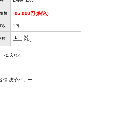
番
EAN671166
85,800円(税込)
価格
庫数
1個
入数
個