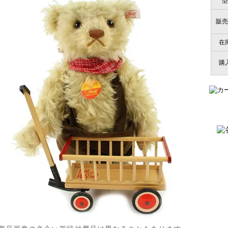
型
販売
在
購