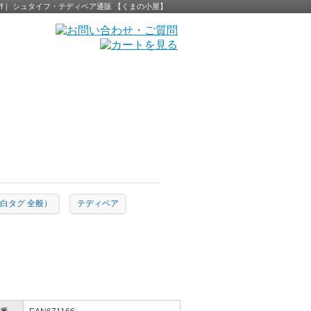
 Steiff｜ シュタイフ・テディベア通販 【くまの小屋】
ion（白タグ 全般）
テディベア