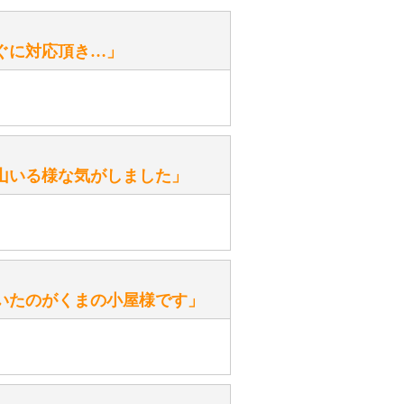
性）
ぐに対応頂き…」
がありますか？
。
性）
山いる様な気がしました」
ます。
性）
いたのがくまの小屋様です」
を『グロウラー』といいます。
ておりますので、ぜひ探してみてく
性）
、なぜでしょうか？