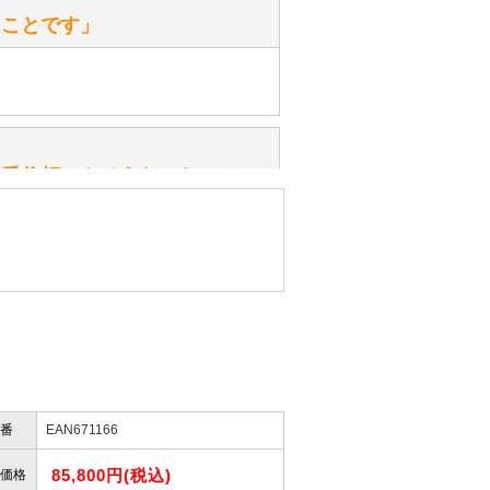
たことです」
ッ」と音が鳴る『スクエーカー』が
みてください。
性）
一番信頼できそうだったので
ん。
きますか？
性）
したので」
かりますか？
番
EAN671166
性）
けします。
ありません。
85,800円(税込)
屋」さんを紹介され…」
価格