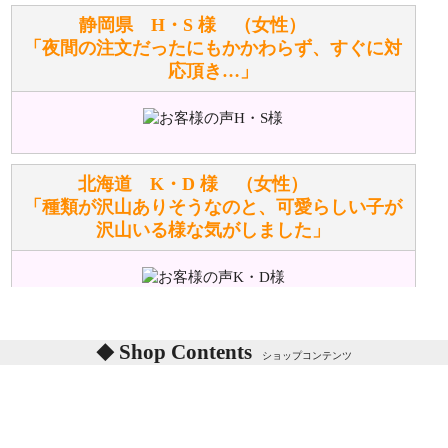
お任せください！それは当店が謡っています「おも
静岡県 H・S 様 （女性）
てなしの心」で対応させていただきます。
「夜間の注文だったにもかかわらず、すぐに対
応頂き…」
シュタイフのぬいぐるみは洗濯できますか？ ぬいぐ
るみのお手入れ方法を教えてください。
洗濯できるのとできないのがあります。
詳しくは
こちら
をご覧ください。
北海道 K・D 様 （女性）
「種類が沢山ありそうなのと、可愛らしい子が
沢山いる様な気がしました」
ぬいぐるみの耳に付いているボタンやタグに、何か意
味などがありますか？
シリアルNO付きやクラブ限定などいろいろと意味が
あります。
東京都 M・K 様 （女性）
Shop Contents
詳しくは
こちら
をご覧ください。
ショップコンテンツ
「対応はどちらも丁寧でした。値段と他の融通
がきいたのがくまの小屋様です」
テディベアを横にすると音が鳴ります、なぜでしょう
か？