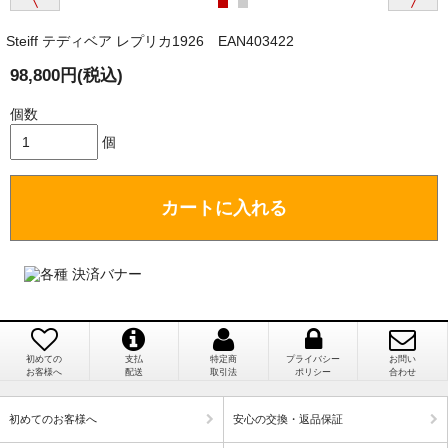
か？
Steiff テディベア レプリカ1926 EAN403422
国内で一度検品をしますので、決済確認後、２～４
兵庫県 A・K 様 （女性）
週間でのお届けとなります。
98,800円(税込)
「ベアちゃんの紹介分が丁寧に書かれていたこ
尚、オーダー注文の場合は４～８週間でのお届けとな
と（いつの作品など）」
ります。
個数
（稀に、通関手続き等に時間がかかり、納期が遅れる
個
場合がありますので、ご了承の程よろしくお願い致し
ます。）
カートに入れる
埼玉県 K・I 様 （女性）
注文のキャンセルは可能ですか？
「購入してから商品到着までメールを何度か頂
き、対応に誠実さを感じました」
お取り寄せ商品となっておりますため、仕入先へ発
注後のキャンセルは受け付けかねます。
初めての
支払
特定商
プライバシー
お問い
個人情報の漏洩は大丈夫でしょうか？
お客様へ
配送
取引法
ポリシー
合わせ
新潟県 A・K 様 （女性）
「在庫がほとんど無い中で、数少ない「在庫あ
お客様の個人上を送信するにあたり、当店では日本
初めてのお客様へ
安心の交換・返品保証
り」だったこと」
ベリサイン株式会社のSSLサーバー証明書を使用して