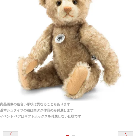
当店はネット販売ですので実物をお見せすることが
千葉県 U・Y 様 （女性）
できません。
「ChatGPTを利用したところ「くまの小屋」さ
んを紹介され…」
海外からのお取り寄せと言うことですが、商品はきち
んと届きますか？
ご安心ください！商品は確実にお届けします。
埼玉県 S・W 様
「送られる際にメールなどで届けて頂きとても
安心感がありました」
商品は直接海外から届くのですか。受取の際、関税な
どはかかりますか？
商品は全て当店へ入荷させたのち欠品を行いお客様
宅へお届けします。
商品画像の色合い形状は異なることもあります
関税はすべて当店にて処理しますのでお客様のご負担
大阪府 Y・W 様 （男性）
基本シュタイフの箱は白タグ作品のみ付属します
は一切ありません。
「取り扱っているNetショップで一番信用出来
イベント ベアはギフトボックスを付属しない仕様です
そうだった」
商品が届くまでにはどのくらいの期間がかかります