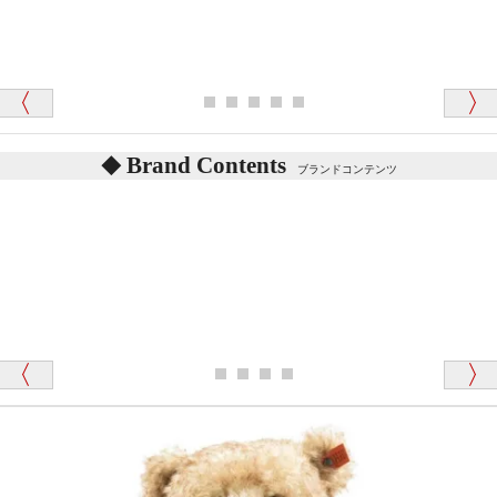
シュタイフのテディベアには、鳴くタイプのテディ
ベアがいます。
愛媛県 K・T 様 （男性）
お腹の中にグロウラーという部品を内臓しています。
「商品説明が細やかで丁寧であったことです」
体をねかせたりおこしたりすると「グーグー」と鳴く
タイプを『グロウラー』といいます。
鳴くタイプのテディベアには、「グロウラー内蔵」と
Brand Contents
ブランドコンテンツ
記載しておりますので、ぜひ探してみてください。
東京都 M・K 様 （女性）
「その他のお店で探したところ「くまの小屋」
テディベアのお腹を押すと「キュッキュッ」と音が鳴
が一番信頼できそうだったので
ります、なぜでしょうか？
シュタイフのテディベアには、おなかを押すと「キ
ュッキュッ」と音が鳴る『スクエーカー』が入ったテ
ディベアがいます。
栃木県 K・T 様 （男性）
「スクエーカー内蔵」と記載しておりますので、ぜひ
探してみてください。
「前に買ったことがあったお店でしたので」
シュタイフ社製品の実物を見ることはできますか？