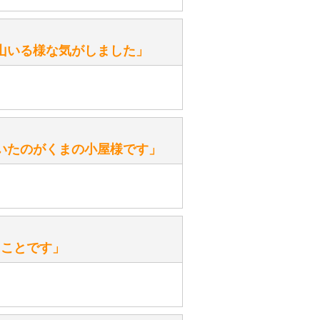
。
性）
山いる様な気がしました」
ます。
性）
いたのがくまの小屋様です」
を『グロウラー』といいます。
ておりますので、ぜひ探してみてく
性）
、なぜでしょうか？
たことです」
ッ」と音が鳴る『スクエーカー』が
みてください。