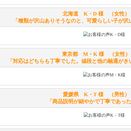
シリアルNO付きやクラブ限定などいろいろと意味があります
北海道 K・D 様 （女
詳しくは
こちら
をご覧ください。
「種類が沢山ありそうなのと、可愛らしい子が沢
テディベアを横にすると音が鳴ります、なぜでしょうか？
シュタイフのテディベアには、鳴くタイプのテディベアがい
東京都 M・K 様 （女
お腹の中にグロウラーという部品を内臓しています。
「対応はどちらも丁寧でした。値段と他の融通がき
体をねかせたりおこしたりすると「グーグー」と鳴くタイプ
鳴くタイプのテディベアには、「グロウラー内蔵」と記載し
ださい。
愛媛県 K・T 様 （男
テディベアのお腹を押すと「キュッキュッ」と音が鳴ります
「商品説明が細やかで丁寧であっ
シュタイフのテディベアには、おなかを押すと「キュッキュ
入ったテディベアがいます。
「スクエーカー内蔵」と記載しておりますので、ぜひ探して