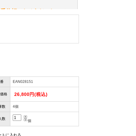
性）
一番信頼できそうだったので
ん。
きますか？
性）
したので」
かりますか？
番
EAN028151
性）
けします。
ありません。
26,800円(税込)
屋」さんを紹介され…」
価格
庫数
4個
入数
個
お届けとなります。
。