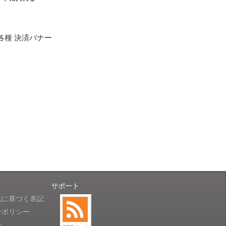
も安心感がありました」
ありますので、ご了承の程よろしく
性）
用出来そうだった」
ャンセルは受け付けかねます。
株式会社のSSLサーバー証明書を
性）
のデータはSSL暗号化通信により
と（いつの作品など）」
。
サポート
性）
法に基づく表記
す。
対応に誠実さを感じました」
ーポリシー
せ