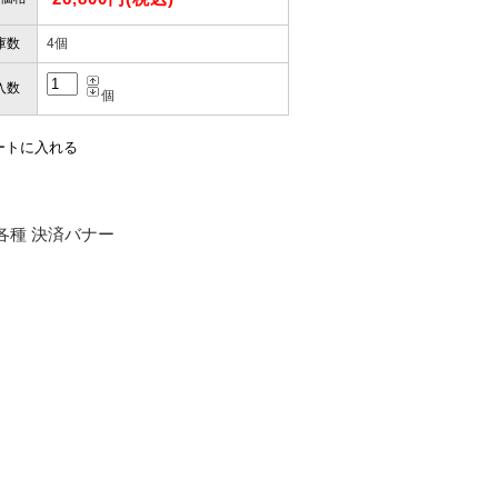
庫数
4個
入数
個