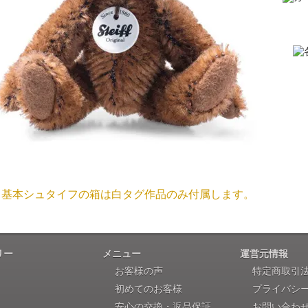
「送られる際にメールなどで届けて頂きとて
（稀に、通関手続き等に時間がかかり、納期が遅れる場合が
お願い致します。）
注文のキャンセルは可能ですか？
大阪府 Y・W 様 （男
「取り扱っているNetショップで一番信
お取り寄せ商品となっておりますため、仕入先へ発注後のキ
個人情報の漏洩は大丈夫でしょうか？
お客様の個人上を送信するにあたり、当店では日本ベリサイン
兵庫県 A・K 様 （女
使用しております。お買い物・お問い合わせで送信される全て
「ベアちゃんの紹介分が丁寧に書かれていたこ
基本シュタイフの箱は白タグ作品のみ付属します。
保護されますので、ご安心してお買い物をお楽しみください
商品画像と同じ商品が届くのですか？
リー
メニュー
運営元情報
埼玉県 K・I 様 （女
お客様の声
特定商取引
商品画像は撮影用で撮られたものですので違う商品が届きま
「購入してから商品到着までメールを何度か頂き、
初めてのお客様
プライバシ
安心の交換・返品保証
お問い合わ