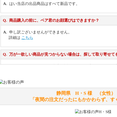
はい当店の出品商品はすべて新品です。
商品購入の前に、ベア君のお顔選びはできますか？
申し訳ございませんができません。
詳細は
こちら
万が一欲しい商品が見つからない場合は、探して取り寄せて
お任せください！それは当店が謡っています「おもてなしの
シュタイフのぬいぐるみは洗濯できますか？ ぬいぐるみの
静岡県 H・S 様 （女
洗濯できるのとできないのがあります。
「夜間の注文だったにもかかわらず、す
詳しくは
こちら
をご覧ください。
ぬいぐるみの耳に付いているボタンやタグに、何か意味など