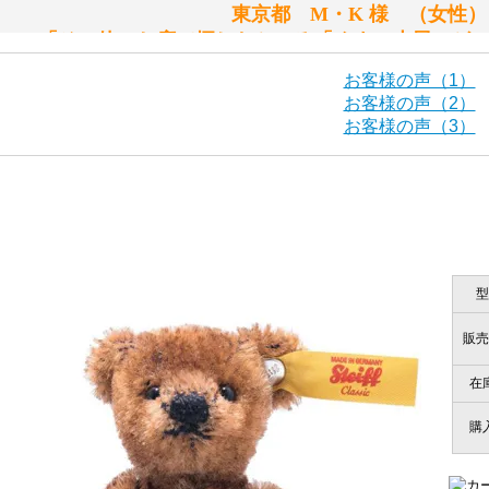
東京都 M・K 様 （女
シュタイフ社製品の実物を見ることはできますか？
「その他のお店で探したところ「くまの小屋」が
当店はネット販売ですので実物をお見せすることができませ
お客様の声（1）
お客様の声（2）
お客様の声（3）
海外からのお取り寄せと言うことですが、商品はきちんと届
栃木県 K・T 様 （男
「前に買ったことがあったお店で
ご安心ください！商品は確実にお届けします。
商品は直接海外から届くのですか。受取の際、関税などはか
型
千葉県 U・Y 様 （女
商品は全て当店へ入荷させたのち欠品を行いお客様宅へお届
関税はすべて当店にて処理しますのでお客様のご負担は一切
「ChatGPTを利用したところ「くまの小
販売
在
商品が届くまでにはどのくらいの期間がかかりますか？
購
国内で一度検品をしますので、決済確認後、２～４週間での
埼玉県 S・W 様
尚、オーダー注文の場合は４～８週間でのお届けとなります