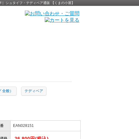
- Steiff｜ シュタイフ・テディベア通販 【くまの小屋】
タグ 全般）
テディベア
番
EAN028151
26,800円(税込)
価格