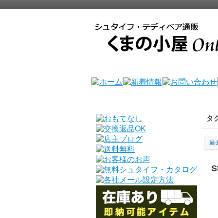
タ
過
S