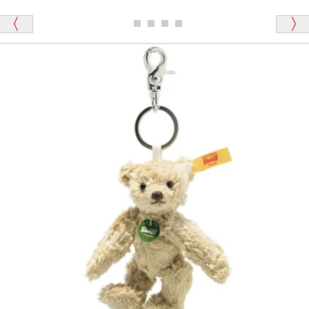
ュッキュッ」と音が鳴る『スクエーカー』が入ったテ
ディベアがいます。
栃木県 K・T 様 （男性）
「スクエーカー内蔵」と記載しておりますので、ぜひ
探してみてください。
「前に買ったことがあったお店でしたので」
シュタイフ社製品の実物を見ることはできますか？
当店はネット販売ですので実物をお見せすることが
千葉県 U・Y 様 （女性）
できません。
「ChatGPTを利用したところ「くまの小屋」さ
んを紹介され…」
海外からのお取り寄せと言うことですが、商品はきち
んと届きますか？
ご安心ください！商品は確実にお届けします。
埼玉県 S・W 様
「送られる際にメールなどで届けて頂きとても
安心感がありました」
商品は直接海外から届くのですか。受取の際、関税な
どはかかりますか？