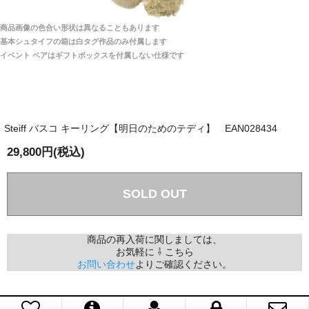
商品は全て当店へ入荷させたのち欠品を行いお客様
宅へお届けします。
商品画像の色合い形状は異なることもあります
関税はすべて当店にて処理しますのでお客様のご負担
大阪府 Y・W 様 （男性）
基本シュタイフの箱は白タグ作品のみ付属します
は一切ありません。
「取り扱っているNetショップで一番信用出来
イベント ベアはギフトボックスを付属しない仕様です
そうだった」
商品が届くまでにはどのくらいの期間がかかります
か？
Steiff バスコ キーリング【明日のためのテディ】 EAN028434
国内で一度検品をしますので、決済確認後、２～４
兵庫県 A・K 様 （女性）
週間でのお届けとなります。
29,800円(税込)
「ベアちゃんの紹介分が丁寧に書かれていたこ
尚、オーダー注文の場合は４～８週間でのお届けとな
と（いつの作品など）」
ります。
（稀に、通関手続き等に時間がかかり、納期が遅れる
SOLD OUT
場合がありますので、ご了承の程よろしくお願い致し
ます。）
商品の再入荷に関しましては、
お気軽に ⇩ こちら
埼玉県 K・I 様 （女性）
お問い合わせ
よりご確認ください。
注文のキャンセルは可能ですか？
「購入してから商品到着までメールを何度か頂
き、対応に誠実さを感じました」
お取り寄せ商品となっておりますため、仕入先へ発