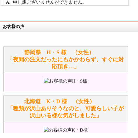
申し訳ございませんができません。
詳細は
こちら
お客様の声
万が一欲しい商品が見つからない場合は、探して取り
寄せてもらうことはできますか？
お任せください！それは当店が謡っています「おも
静岡県 H・S 様 （女性）
てなしの心」で対応させていただきます。
「夜間の注文だったにもかかわらず、すぐに対
応頂き…」
シュタイフのぬいぐるみは洗濯できますか？ ぬいぐ
るみのお手入れ方法を教えてください。
洗濯できるのとできないのがあります。
詳しくは
こちら
をご覧ください。
北海道 K・D 様 （女性）
「種類が沢山ありそうなのと、可愛らしい子が
沢山いる様な気がしました」
ぬいぐるみの耳に付いているボタンやタグに、何か意
味などがありますか？