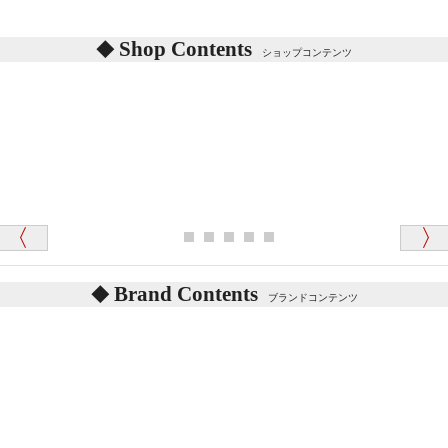
シリアルNO付きやクラブ限定などいろいろと意味が
あります。
東京都 M・K 様 （女性）
Shop Contents
詳しくは
こちら
をご覧ください。
ショップコンテンツ
「対応はどちらも丁寧でした。値段と他の融通
がきいたのがくまの小屋様です」
テディベアを横にすると音が鳴ります、なぜでしょう
か？
シュタイフのテディベアには、鳴くタイプのテディ
ベアがいます。
愛媛県 K・T 様 （男性）
お腹の中にグロウラーという部品を内臓しています。
「商品説明が細やかで丁寧であったことです」
体をねかせたりおこしたりすると「グーグー」と鳴く
タイプを『グロウラー』といいます。
鳴くタイプのテディベアには、「グロウラー内蔵」と
Brand Contents
ブランドコンテンツ
記載しておりますので、ぜひ探してみてください。
東京都 M・K 様 （女性）
「その他のお店で探したところ「くまの小屋」
テディベアのお腹を押すと「キュッキュッ」と音が鳴
が一番信頼できそうだったので
ります、なぜでしょうか？
シュタイフのテディベアには、おなかを押すと「キ