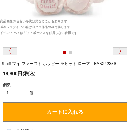
商品は全て当店へ入荷させたのち欠品を行いお客様
宅へお届けします。
商品画像の色合い形状は異なることもあります
関税はすべて当店にて処理しますのでお客様のご負担
大阪府 Y・W 様 （男性）
基本シュタイフの箱は白タグ作品のみ付属します
は一切ありません。
「取り扱っているNetショップで一番信用出来
イベント ベアはギフトボックスを付属しない仕様です
そうだった」
商品が届くまでにはどのくらいの期間がかかります
か？
Steiff マイ ファースト ホッピー ラビット ローズ EAN242359
国内で一度検品をしますので、決済確認後、２～４
兵庫県 A・K 様 （女性）
週間でのお届けとなります。
19,800円(税込)
「ベアちゃんの紹介分が丁寧に書かれていたこ
尚、オーダー注文の場合は４～８週間でのお届けとな
と（いつの作品など）」
ります。
個数
（稀に、通関手続き等に時間がかかり、納期が遅れる
個
場合がありますので、ご了承の程よろしくお願い致し
ます。）
カートに入れる
埼玉県 K・I 様 （女性）
注文のキャンセルは可能ですか？
「購入してから商品到着までメールを何度か頂