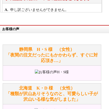
申し訳ございませんができません。
詳細は
こちら
お客様の声
万が一欲しい商品が見つからない場合は、探して取り
寄せてもらうことはできますか？
お任せください！それは当店が謡っています「おも
静岡県 H・S 様 （女性）
てなしの心」で対応させていただきます。
「夜間の注文だったにもかかわらず、すぐに対
応頂き…」
シュタイフのぬいぐるみは洗濯できますか？ ぬいぐ
るみのお手入れ方法を教えてください。
洗濯できるのとできないのがあります。
詳しくは
こちら
をご覧ください。
北海道 K・D 様 （女性）
「種類が沢山ありそうなのと、可愛らしい子が
沢山いる様な気がしました」
ぬいぐるみの耳に付いているボタンやタグに、何か意
味などがありますか？