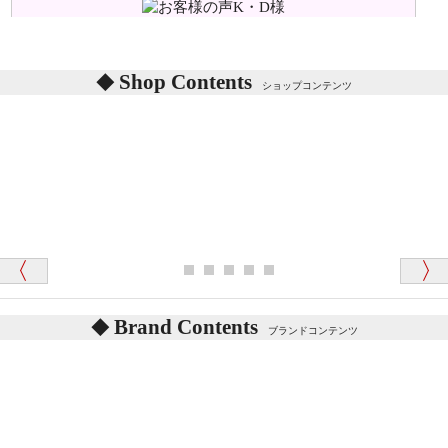
シリアルNO付きやクラブ限定などいろいろと意味が
あります。
東京都 M・K 様 （女性）
Shop Contents
詳しくは
こちら
をご覧ください。
ショップコンテンツ
「対応はどちらも丁寧でした。値段と他の融通
がきいたのがくまの小屋様です」
テディベアを横にすると音が鳴ります、なぜでしょう
か？
シュタイフのテディベアには、鳴くタイプのテディ
ベアがいます。
愛媛県 K・T 様 （男性）
お腹の中にグロウラーという部品を内臓しています。
「商品説明が細やかで丁寧であったことです」
体をねかせたりおこしたりすると「グーグー」と鳴く
タイプを『グロウラー』といいます。
鳴くタイプのテディベアには、「グロウラー内蔵」と
Brand Contents
ブランドコンテンツ
記載しておりますので、ぜひ探してみてください。
東京都 M・K 様 （女性）
「その他のお店で探したところ「くまの小屋」
テディベアのお腹を押すと「キュッキュッ」と音が鳴
が一番信頼できそうだったので
ります、なぜでしょうか？