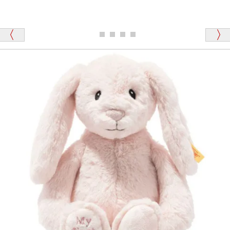
シュタイフのテディベアには、おなかを押すと「キ
ュッキュッ」と音が鳴る『スクエーカー』が入ったテ
ディベアがいます。
栃木県 K・T 様 （男性）
「スクエーカー内蔵」と記載しておりますので、ぜひ
探してみてください。
「前に買ったことがあったお店でしたので」
シュタイフ社製品の実物を見ることはできますか？
当店はネット販売ですので実物をお見せすることが
千葉県 U・Y 様 （女性）
できません。
「ChatGPTを利用したところ「くまの小屋」さ
んを紹介され…」
海外からのお取り寄せと言うことですが、商品はきち
んと届きますか？
ご安心ください！商品は確実にお届けします。
埼玉県 S・W 様
「送られる際にメールなどで届けて頂きとても
安心感がありました」
商品は直接海外から届くのですか。受取の際、関税な
どはかかりますか？