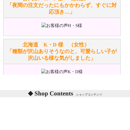
てなしの心」で対応させていただきます。
「夜間の注文だったにもかかわらず、すぐに対
応頂き…」
シュタイフのぬいぐるみは洗濯できますか？ ぬいぐ
るみのお手入れ方法を教えてください。
洗濯できるのとできないのがあります。
詳しくは
こちら
をご覧ください。
北海道 K・D 様 （女性）
「種類が沢山ありそうなのと、可愛らしい子が
沢山いる様な気がしました」
ぬいぐるみの耳に付いているボタンやタグに、何か意
味などがありますか？
シリアルNO付きやクラブ限定などいろいろと意味が
あります。
東京都 M・K 様 （女性）
Shop Contents
詳しくは
こちら
をご覧ください。
ショップコンテンツ
「対応はどちらも丁寧でした。値段と他の融通
がきいたのがくまの小屋様です」
テディベアを横にすると音が鳴ります、なぜでしょう
か？