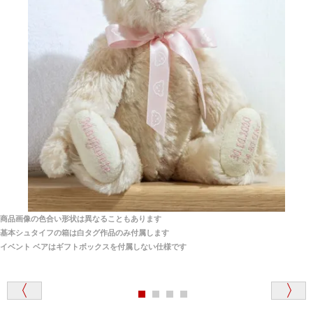
当店はネット販売ですので実物をお見せすることが
千葉県 U・Y 様 （女性）
できません。
「ChatGPTを利用したところ「くまの小屋」さ
んを紹介され…」
海外からのお取り寄せと言うことですが、商品はきち
んと届きますか？
ご安心ください！商品は確実にお届けします。
埼玉県 S・W 様
「送られる際にメールなどで届けて頂きとても
安心感がありました」
商品は直接海外から届くのですか。受取の際、関税な
どはかかりますか？
商品は全て当店へ入荷させたのち欠品を行いお客様
宅へお届けします。
商品画像の色合い形状は異なることもあります
関税はすべて当店にて処理しますのでお客様のご負担
大阪府 Y・W 様 （男性）
基本シュタイフの箱は白タグ作品のみ付属します
は一切ありません。
「取り扱っているNetショップで一番信用出来
イベント ベアはギフトボックスを付属しない仕様です
そうだった」
商品が届くまでにはどのくらいの期間がかかります
か？