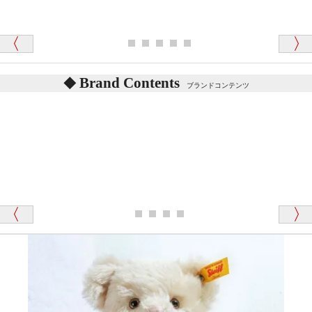
シュタイフのテディベアには、鳴くタイプのテディ
ベアがいます。
愛媛県 K・T 様 （男性）
お腹の中にグロウラーという部品を内臓しています。
「商品説明が細やかで丁寧であったことです」
体をねかせたりおこしたりすると「グーグー」と鳴く
タイプを『グロウラー』といいます。
鳴くタイプのテディベアには、「グロウラー内蔵」と
Brand Contents
ブランドコンテンツ
記載しておりますので、ぜひ探してみてください。
東京都 M・K 様 （女性）
「その他のお店で探したところ「くまの小屋」
テディベアのお腹を押すと「キュッキュッ」と音が鳴
が一番信頼できそうだったので
ります、なぜでしょうか？
シュタイフのテディベアには、おなかを押すと「キ
ュッキュッ」と音が鳴る『スクエーカー』が入ったテ
ディベアがいます。
栃木県 K・T 様 （男性）
「スクエーカー内蔵」と記載しておりますので、ぜひ
探してみてください。
「前に買ったことがあったお店でしたので」
シュタイフ社製品の実物を見ることはできますか？