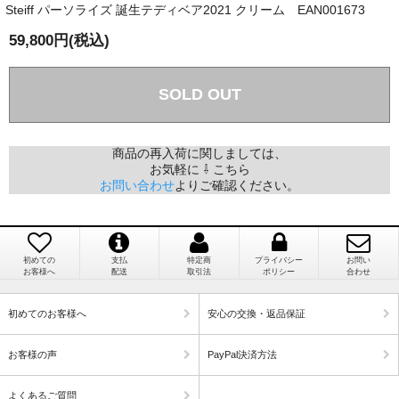
Steiff パーソライズ 誕生テディベア2021 クリーム EAN001673
国内で一度検品をしますので、決済確認後、２～４
兵庫県 A・K 様 （女性）
週間でのお届けとなります。
59,800円(税込)
「ベアちゃんの紹介分が丁寧に書かれていたこ
尚、オーダー注文の場合は４～８週間でのお届けとな
と（いつの作品など）」
ります。
（稀に、通関手続き等に時間がかかり、納期が遅れる
SOLD OUT
場合がありますので、ご了承の程よろしくお願い致し
ます。）
商品の再入荷に関しましては、
お気軽に ⇩ こちら
埼玉県 K・I 様 （女性）
お問い合わせ
よりご確認ください。
注文のキャンセルは可能ですか？
「購入してから商品到着までメールを何度か頂
き、対応に誠実さを感じました」
お取り寄せ商品となっておりますため、仕入先へ発
注後のキャンセルは受け付けかねます。
初めての
支払
特定商
プライバシー
お問い
お客様へ
配送
取引法
ポリシー
合わせ
個人情報の漏洩は大丈夫でしょうか？
新潟県 A・K 様 （女性）
初めてのお客様へ
安心の交換・返品保証
「在庫がほとんど無い中で、数少ない「在庫あ
お客様の個人上を送信するにあたり、当店では日本
り」だったこと」
お客様の声
PayPal決済方法
ベリサイン株式会社のSSLサーバー証明書を使用して
おります。お買い物・お問い合わせで送信される全て
よくあるご質問