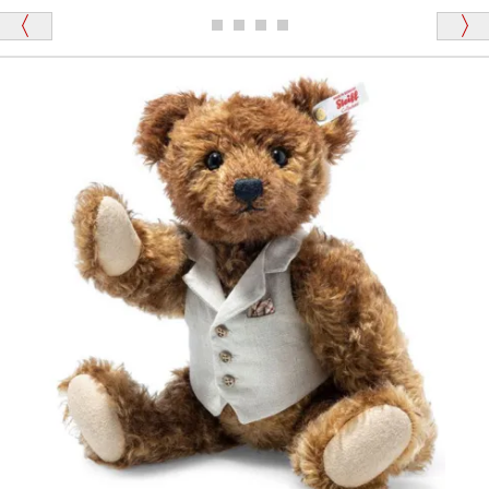
ディベアがいます。
栃木県 K・T 様 （男性）
「スクエーカー内蔵」と記載しておりますので、ぜひ
探してみてください。
「前に買ったことがあったお店でしたので」
シュタイフ社製品の実物を見ることはできますか？
当店はネット販売ですので実物をお見せすることが
千葉県 U・Y 様 （女性）
できません。
「ChatGPTを利用したところ「くまの小屋」さ
んを紹介され…」
海外からのお取り寄せと言うことですが、商品はきち
んと届きますか？
ご安心ください！商品は確実にお届けします。
埼玉県 S・W 様
「送られる際にメールなどで届けて頂きとても
安心感がありました」
商品は直接海外から届くのですか。受取の際、関税な
どはかかりますか？
商品は全て当店へ入荷させたのち欠品を行いお客様