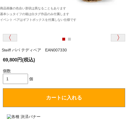
宅へお届けします。
商品画像の色合い形状は異なることもあります
関税はすべて当店にて処理しますのでお客様のご負担
大阪府 Y・W 様 （男性）
基本シュタイフの箱は白タグ作品のみ付属します
は一切ありません。
「取り扱っているNetショップで一番信用出来
イベント ベアはギフトボックスを付属しない仕様です
そうだった」
商品が届くまでにはどのくらいの期間がかかります
か？
Steiff パパ テディベア EAN007330
国内で一度検品をしますので、決済確認後、２～４
兵庫県 A・K 様 （女性）
週間でのお届けとなります。
69,800円(税込)
「ベアちゃんの紹介分が丁寧に書かれていたこ
尚、オーダー注文の場合は４～８週間でのお届けとな
と（いつの作品など）」
ります。
個数
（稀に、通関手続き等に時間がかかり、納期が遅れる
個
場合がありますので、ご了承の程よろしくお願い致し
ます。）
カートに入れる
埼玉県 K・I 様 （女性）
注文のキャンセルは可能ですか？
「購入してから商品到着までメールを何度か頂
き、対応に誠実さを感じました」
お取り寄せ商品となっておりますため、仕入先へ発
注後のキャンセルは受け付けかねます。