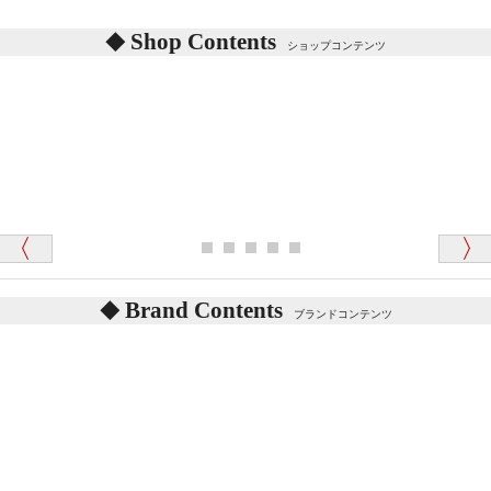
あります。
東京都 M・K 様 （女性）
Shop Contents
詳しくは
こちら
をご覧ください。
ショップコンテンツ
「対応はどちらも丁寧でした。値段と他の融通
がきいたのがくまの小屋様です」
テディベアを横にすると音が鳴ります、なぜでしょう
か？
シュタイフのテディベアには、鳴くタイプのテディ
ベアがいます。
愛媛県 K・T 様 （男性）
お腹の中にグロウラーという部品を内臓しています。
「商品説明が細やかで丁寧であったことです」
体をねかせたりおこしたりすると「グーグー」と鳴く
タイプを『グロウラー』といいます。
鳴くタイプのテディベアには、「グロウラー内蔵」と
Brand Contents
ブランドコンテンツ
記載しておりますので、ぜひ探してみてください。
東京都 M・K 様 （女性）
「その他のお店で探したところ「くまの小屋」
テディベアのお腹を押すと「キュッキュッ」と音が鳴
が一番信頼できそうだったので
ります、なぜでしょうか？
シュタイフのテディベアには、おなかを押すと「キ
ュッキュッ」と音が鳴る『スクエーカー』が入ったテ