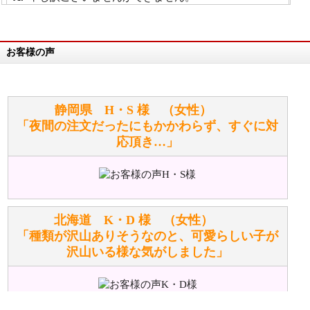
詳細は
こちら
お客様の声
万が一欲しい商品が見つからない場合は、探して取り
寄せてもらうことはできますか？
お任せください！それは当店が謡っています「おも
静岡県 H・S 様 （女性）
てなしの心」で対応させていただきます。
「夜間の注文だったにもかかわらず、すぐに対
応頂き…」
シュタイフのぬいぐるみは洗濯できますか？ ぬいぐ
るみのお手入れ方法を教えてください。
洗濯できるのとできないのがあります。
詳しくは
こちら
をご覧ください。
北海道 K・D 様 （女性）
「種類が沢山ありそうなのと、可愛らしい子が
沢山いる様な気がしました」
ぬいぐるみの耳に付いているボタンやタグに、何か意
味などがありますか？
シリアルNO付きやクラブ限定などいろいろと意味が