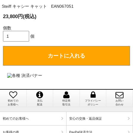
Steiff キャシー キャット EAN067051
国内で一度検品をしますので、決済確認後、２～４
兵庫県 A・K 様 （女性）
週間でのお届けとなります。
23,800円(税込)
「ベアちゃんの紹介分が丁寧に書かれていたこ
尚、オーダー注文の場合は４～８週間でのお届けとな
と（いつの作品など）」
ります。
個数
（稀に、通関手続き等に時間がかかり、納期が遅れる
個
場合がありますので、ご了承の程よろしくお願い致し
ます。）
カートに入れる
埼玉県 K・I 様 （女性）
注文のキャンセルは可能ですか？
「購入してから商品到着までメールを何度か頂
き、対応に誠実さを感じました」
お取り寄せ商品となっておりますため、仕入先へ発
注後のキャンセルは受け付けかねます。
初めての
支払
特定商
プライバシー
お問い
個人情報の漏洩は大丈夫でしょうか？
お客様へ
配送
取引法
ポリシー
合わせ
新潟県 A・K 様 （女性）
「在庫がほとんど無い中で、数少ない「在庫あ
お客様の個人上を送信するにあたり、当店では日本
初めてのお客様へ
安心の交換・返品保証
り」だったこと」
ベリサイン株式会社のSSLサーバー証明書を使用して
おります。お買い物・お問い合わせで送信される全て
お客様の声
PayPal決済方法