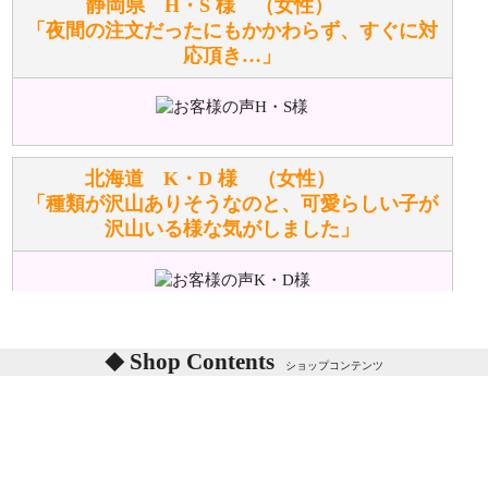
静岡県 H・S 様 （女性）
てなしの心」で対応させていただきます。
「夜間の注文だったにもかかわらず、すぐに対
応頂き…」
シュタイフのぬいぐるみは洗濯できますか？ ぬいぐ
るみのお手入れ方法を教えてください。
洗濯できるのとできないのがあります。
詳しくは
こちら
をご覧ください。
北海道 K・D 様 （女性）
「種類が沢山ありそうなのと、可愛らしい子が
沢山いる様な気がしました」
ぬいぐるみの耳に付いているボタンやタグに、何か意
味などがありますか？
シリアルNO付きやクラブ限定などいろいろと意味が
あります。
東京都 M・K 様 （女性）
Shop Contents
詳しくは
こちら
をご覧ください。
ショップコンテンツ
「対応はどちらも丁寧でした。値段と他の融通
がきいたのがくまの小屋様です」
テディベアを横にすると音が鳴ります、なぜでしょう
か？