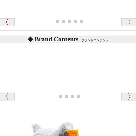
シュタイフのテディベアには、鳴くタイプのテディ
ベアがいます。
愛媛県 K・T 様 （男性）
お腹の中にグロウラーという部品を内臓しています。
「商品説明が細やかで丁寧であったことです」
体をねかせたりおこしたりすると「グーグー」と鳴く
タイプを『グロウラー』といいます。
鳴くタイプのテディベアには、「グロウラー内蔵」と
Brand Contents
ブランドコンテンツ
記載しておりますので、ぜひ探してみてください。
東京都 M・K 様 （女性）
「その他のお店で探したところ「くまの小屋」
テディベアのお腹を押すと「キュッキュッ」と音が鳴
が一番信頼できそうだったので
ります、なぜでしょうか？
シュタイフのテディベアには、おなかを押すと「キ
ュッキュッ」と音が鳴る『スクエーカー』が入ったテ
ディベアがいます。
栃木県 K・T 様 （男性）
「スクエーカー内蔵」と記載しておりますので、ぜひ
探してみてください。
「前に買ったことがあったお店でしたので」
シュタイフ社製品の実物を見ることはできますか？