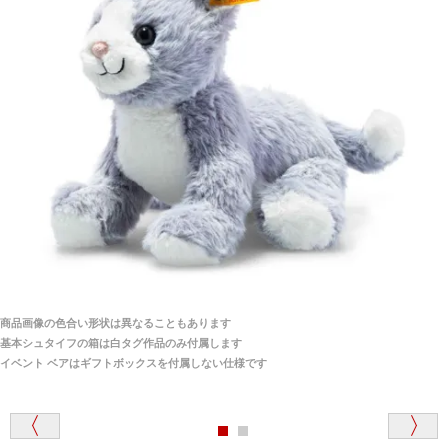
当店はネット販売ですので実物をお見せすることが
千葉県 U・Y 様 （女性）
できません。
「ChatGPTを利用したところ「くまの小屋」さ
んを紹介され…」
海外からのお取り寄せと言うことですが、商品はきち
んと届きますか？
ご安心ください！商品は確実にお届けします。
埼玉県 S・W 様
「送られる際にメールなどで届けて頂きとても
安心感がありました」
商品は直接海外から届くのですか。受取の際、関税な
どはかかりますか？
商品は全て当店へ入荷させたのち欠品を行いお客様
宅へお届けします。
商品画像の色合い形状は異なることもあります
関税はすべて当店にて処理しますのでお客様のご負担
大阪府 Y・W 様 （男性）
基本シュタイフの箱は白タグ作品のみ付属します
は一切ありません。
「取り扱っているNetショップで一番信用出来
イベント ベアはギフトボックスを付属しない仕様です
そうだった」
商品が届くまでにはどのくらいの期間がかかります
か？