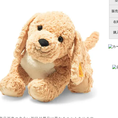
型
販売
在
購