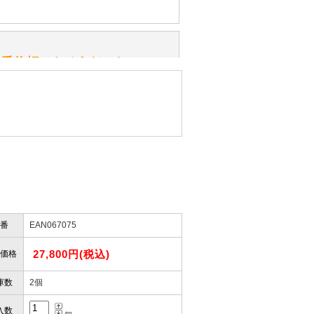
みてください。
性）
一番信頼できそうだったので
ん。
きますか？
性）
したので」
かりますか？
番
EAN067075
性）
けします。
ありません。
27,800円(税込)
屋」さんを紹介され…」
価格
庫数
2個
入数