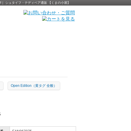
 Steiff｜ シュタイフ・テディベア通販 【くまの小屋】
）
Open Edition（黄タグ 全般）
5