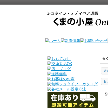
タ
過
お
S