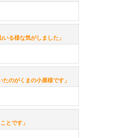
がありますか？
。
性）
山いる様な気がしました」
ます。
性）
いたのがくまの小屋様です」
を『グロウラー』といいます。
ておりますので、ぜひ探してみてく
性）
、なぜでしょうか？
たことです」
ッ」と音が鳴る『スクエーカー』が