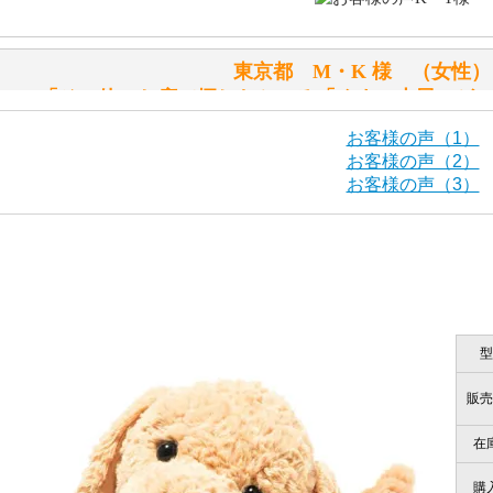
「スクエーカー内蔵」と記載しておりますので、ぜひ探して
東京都 M・K 様 （女
シュタイフ社製品の実物を見ることはできますか？
「その他のお店で探したところ「くまの小屋」が
当店はネット販売ですので実物をお見せすることができませ
お客様の声（1）
お客様の声（2）
お客様の声（3）
海外からのお取り寄せと言うことですが、商品はきちんと届
栃木県 K・T 様 （男
「前に買ったことがあったお店で
ご安心ください！商品は確実にお届けします。
商品は直接海外から届くのですか。受取の際、関税などはか
型
千葉県 U・Y 様 （女
商品は全て当店へ入荷させたのち欠品を行いお客様宅へお届
関税はすべて当店にて処理しますのでお客様のご負担は一切
「ChatGPTを利用したところ「くまの小
販売
在
商品が届くまでにはどのくらいの期間がかかりますか？
購