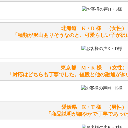
ぬいぐるみの耳に付いているボタンやタグに、何か意味など
シリアルNO付きやクラブ限定などいろいろと意味があります
北海道 K・D 様 （女
詳しくは
こちら
をご覧ください。
「種類が沢山ありそうなのと、可愛らしい子が沢
テディベアを横にすると音が鳴ります、なぜでしょうか？
シュタイフのテディベアには、鳴くタイプのテディベアがい
東京都 M・K 様 （女
お腹の中にグロウラーという部品を内臓しています。
「対応はどちらも丁寧でした。値段と他の融通がき
体をねかせたりおこしたりすると「グーグー」と鳴くタイプ
鳴くタイプのテディベアには、「グロウラー内蔵」と記載し
ださい。
愛媛県 K・T 様 （男
テディベアのお腹を押すと「キュッキュッ」と音が鳴ります
「商品説明が細やかで丁寧であっ
シュタイフのテディベアには、おなかを押すと「キュッキュ
入ったテディベアがいます。