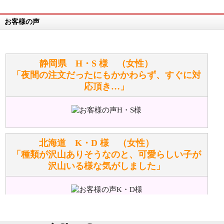
お客様の声
万が一欲しい商品が見つからない場合は、探して取り
寄せてもらうことはできますか？
お任せください！それは当店が謡っています「おも
静岡県 H・S 様 （女性）
てなしの心」で対応させていただきます。
「夜間の注文だったにもかかわらず、すぐに対
応頂き…」
シュタイフのぬいぐるみは洗濯できますか？ ぬいぐ
るみのお手入れ方法を教えてください。
洗濯できるのとできないのがあります。
詳しくは
こちら
をご覧ください。
北海道 K・D 様 （女性）
「種類が沢山ありそうなのと、可愛らしい子が
沢山いる様な気がしました」
ぬいぐるみの耳に付いているボタンやタグに、何か意
味などがありますか？
シリアルNO付きやクラブ限定などいろいろと意味が
あります。
東京都 M・K 様 （女性）