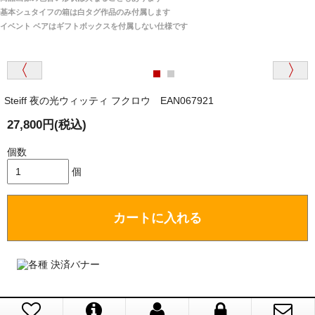
関税はすべて当店にて処理しますのでお客様のご負担
大阪府 Y・W 様 （男性）
基本シュタイフの箱は白タグ作品のみ付属します
は一切ありません。
「取り扱っているNetショップで一番信用出来
イベント ベアはギフトボックスを付属しない仕様です
そうだった」
商品が届くまでにはどのくらいの期間がかかります
か？
Steiff 夜の光ウィッティ フクロウ EAN067921
国内で一度検品をしますので、決済確認後、２～４
兵庫県 A・K 様 （女性）
週間でのお届けとなります。
27,800円(税込)
「ベアちゃんの紹介分が丁寧に書かれていたこ
尚、オーダー注文の場合は４～８週間でのお届けとな
と（いつの作品など）」
ります。
個数
（稀に、通関手続き等に時間がかかり、納期が遅れる
個
場合がありますので、ご了承の程よろしくお願い致し
ます。）
カートに入れる
埼玉県 K・I 様 （女性）
注文のキャンセルは可能ですか？
「購入してから商品到着までメールを何度か頂
き、対応に誠実さを感じました」
お取り寄せ商品となっておりますため、仕入先へ発
注後のキャンセルは受け付けかねます。