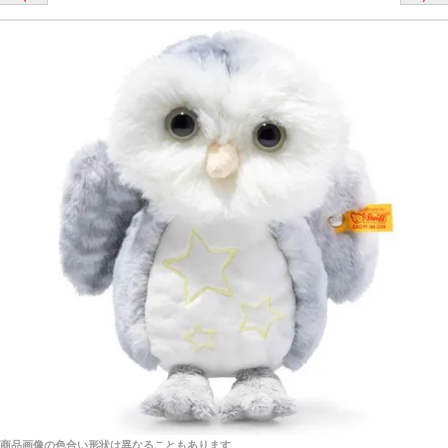
栃木県 K・T 様 （男性）
「スクエーカー内蔵」と記載しておりますので、ぜひ
探してみてください。
「前に買ったことがあったお店でしたので」
シュタイフ社製品の実物を見ることはできますか？
当店はネット販売ですので実物をお見せすることが
千葉県 U・Y 様 （女性）
できません。
「ChatGPTを利用したところ「くまの小屋」さ
んを紹介され…」
海外からのお取り寄せと言うことですが、商品はきち
んと届きますか？
ご安心ください！商品は確実にお届けします。
埼玉県 S・W 様
「送られる際にメールなどで届けて頂きとても
安心感がありました」
商品は直接海外から届くのですか。受取の際、関税な
どはかかりますか？
商品は全て当店へ入荷させたのち欠品を行いお客様
宅へお届けします。
商品画像の色合い形状は異なることもあります