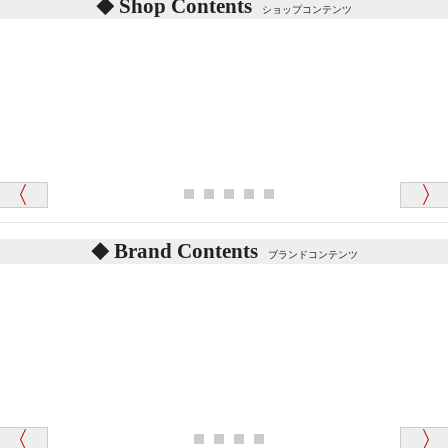
Shop Contents
詳しくは
こちら
をご覧ください。
ショップコンテンツ
「対応はどちらも丁寧でした。値段と他の融通
がきいたのがくまの小屋様です」
テディベアを横にすると音が鳴ります、なぜでしょう
か？
シュタイフのテディベアには、鳴くタイプのテディ
ベアがいます。
愛媛県 K・T 様 （男性）
お腹の中にグロウラーという部品を内臓しています。
「商品説明が細やかで丁寧であったことです」
体をねかせたりおこしたりすると「グーグー」と鳴く
タイプを『グロウラー』といいます。
鳴くタイプのテディベアには、「グロウラー内蔵」と
Brand Contents
ブランドコンテンツ
記載しておりますので、ぜひ探してみてください。
東京都 M・K 様 （女性）
「その他のお店で探したところ「くまの小屋」
テディベアのお腹を押すと「キュッキュッ」と音が鳴
が一番信頼できそうだったので
ります、なぜでしょうか？
シュタイフのテディベアには、おなかを押すと「キ
ュッキュッ」と音が鳴る『スクエーカー』が入ったテ
ディベアがいます。