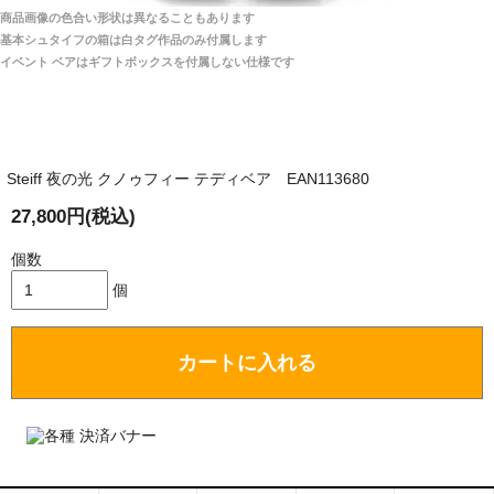
宅へお届けします。
商品画像の色合い形状は異なることもあります
関税はすべて当店にて処理しますのでお客様のご負担
大阪府 Y・W 様 （男性）
基本シュタイフの箱は白タグ作品のみ付属します
は一切ありません。
「取り扱っているNetショップで一番信用出来
イベント ベアはギフトボックスを付属しない仕様です
そうだった」
商品が届くまでにはどのくらいの期間がかかります
か？
Steiff 夜の光 クノゥフィー テディベア EAN113680
国内で一度検品をしますので、決済確認後、２～４
兵庫県 A・K 様 （女性）
週間でのお届けとなります。
27,800円(税込)
「ベアちゃんの紹介分が丁寧に書かれていたこ
尚、オーダー注文の場合は４～８週間でのお届けとな
と（いつの作品など）」
ります。
個数
（稀に、通関手続き等に時間がかかり、納期が遅れる
個
場合がありますので、ご了承の程よろしくお願い致し
ます。）
カートに入れる
埼玉県 K・I 様 （女性）
注文のキャンセルは可能ですか？
「購入してから商品到着までメールを何度か頂
き、対応に誠実さを感じました」
お取り寄せ商品となっておりますため、仕入先へ発
注後のキャンセルは受け付けかねます。