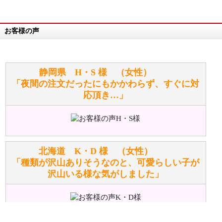
詳細は
こちら
お客様の声
万が一欲しい商品が見つからない場合は、探して取り
寄せてもらうことはできますか？
お任せください！それは当店が謡っています「おも
静岡県 H・S 様 （女性）
てなしの心」で対応させていただきます。
「夜間の注文だったにもかかわらず、すぐに対
応頂き…」
シュタイフのぬいぐるみは洗濯できますか？ ぬいぐ
るみのお手入れ方法を教えてください。
洗濯できるのとできないのがあります。
詳しくは
こちら
をご覧ください。
北海道 K・D 様 （女性）
「種類が沢山ありそうなのと、可愛らしい子が
沢山いる様な気がしました」
ぬいぐるみの耳に付いているボタンやタグに、何か意
味などがありますか？
シリアルNO付きやクラブ限定などいろいろと意味が