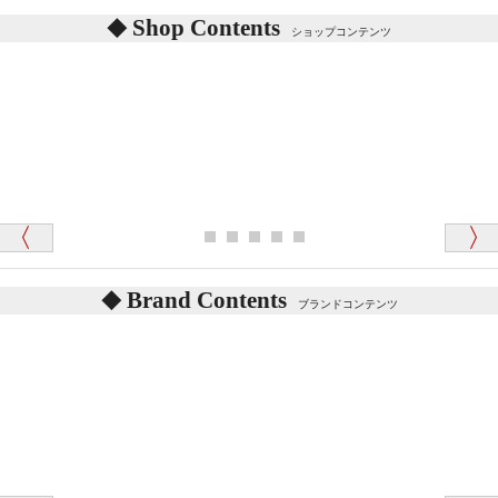
あります。
東京都 M・K 様 （女性）
Shop Contents
詳しくは
こちら
をご覧ください。
ショップコンテンツ
「対応はどちらも丁寧でした。値段と他の融通
がきいたのがくまの小屋様です」
テディベアを横にすると音が鳴ります、なぜでしょう
か？
シュタイフのテディベアには、鳴くタイプのテディ
ベアがいます。
愛媛県 K・T 様 （男性）
お腹の中にグロウラーという部品を内臓しています。
「商品説明が細やかで丁寧であったことです」
体をねかせたりおこしたりすると「グーグー」と鳴く
タイプを『グロウラー』といいます。
鳴くタイプのテディベアには、「グロウラー内蔵」と
Brand Contents
ブランドコンテンツ
記載しておりますので、ぜひ探してみてください。
東京都 M・K 様 （女性）
「その他のお店で探したところ「くまの小屋」
テディベアのお腹を押すと「キュッキュッ」と音が鳴
が一番信頼できそうだったので
ります、なぜでしょうか？
シュタイフのテディベアには、おなかを押すと「キ
ュッキュッ」と音が鳴る『スクエーカー』が入ったテ