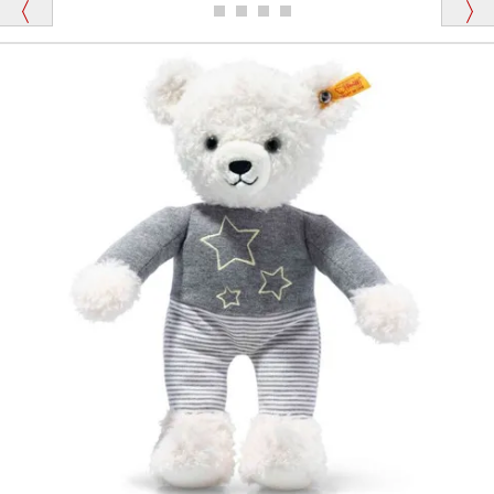
ディベアがいます。
栃木県 K・T 様 （男性）
「スクエーカー内蔵」と記載しておりますので、ぜひ
探してみてください。
「前に買ったことがあったお店でしたので」
シュタイフ社製品の実物を見ることはできますか？
当店はネット販売ですので実物をお見せすることが
千葉県 U・Y 様 （女性）
できません。
「ChatGPTを利用したところ「くまの小屋」さ
んを紹介され…」
海外からのお取り寄せと言うことですが、商品はきち
んと届きますか？
ご安心ください！商品は確実にお届けします。
埼玉県 S・W 様
「送られる際にメールなどで届けて頂きとても
安心感がありました」
商品は直接海外から届くのですか。受取の際、関税な
どはかかりますか？
商品は全て当店へ入荷させたのち欠品を行いお客様