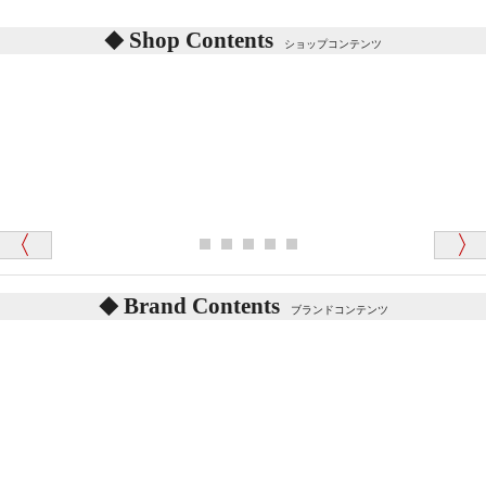
あります。
東京都 M・K 様 （女性）
Shop Contents
詳しくは
こちら
をご覧ください。
ショップコンテンツ
「対応はどちらも丁寧でした。値段と他の融通
がきいたのがくまの小屋様です」
テディベアを横にすると音が鳴ります、なぜでしょう
か？
シュタイフのテディベアには、鳴くタイプのテディ
ベアがいます。
愛媛県 K・T 様 （男性）
お腹の中にグロウラーという部品を内臓しています。
「商品説明が細やかで丁寧であったことです」
体をねかせたりおこしたりすると「グーグー」と鳴く
タイプを『グロウラー』といいます。
鳴くタイプのテディベアには、「グロウラー内蔵」と
Brand Contents
ブランドコンテンツ
記載しておりますので、ぜひ探してみてください。
東京都 M・K 様 （女性）
「その他のお店で探したところ「くまの小屋」
テディベアのお腹を押すと「キュッキュッ」と音が鳴
が一番信頼できそうだったので
ります、なぜでしょうか？
シュタイフのテディベアには、おなかを押すと「キ
ュッキュッ」と音が鳴る『スクエーカー』が入ったテ