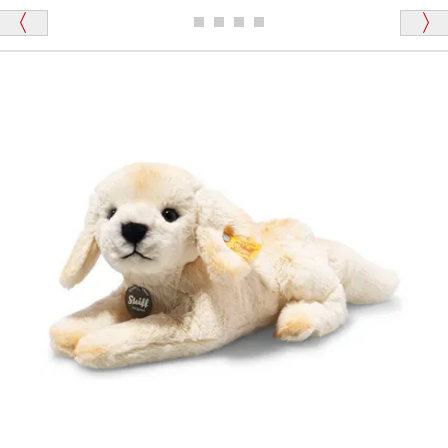
ディベアがいます。
栃木県 K・T 様 （男性）
「スクエーカー内蔵」と記載しておりますので、ぜひ
探してみてください。
「前に買ったことがあったお店でしたので」
シュタイフ社製品の実物を見ることはできますか？
当店はネット販売ですので実物をお見せすることが
千葉県 U・Y 様 （女性）
できません。
「ChatGPTを利用したところ「くまの小屋」さ
んを紹介され…」
海外からのお取り寄せと言うことですが、商品はきち
んと届きますか？
ご安心ください！商品は確実にお届けします。
埼玉県 S・W 様
「送られる際にメールなどで届けて頂きとても
安心感がありました」
商品は直接海外から届くのですか。受取の際、関税な
どはかかりますか？
商品は全て当店へ入荷させたのち欠品を行いお客様