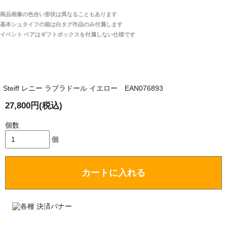
宅へお届けします。
商品画像の色合い形状は異なることもあります
関税はすべて当店にて処理しますのでお客様のご負担
大阪府 Y・W 様 （男性）
基本シュタイフの箱は白タグ作品のみ付属します
は一切ありません。
「取り扱っているNetショップで一番信用出来
イベント ベアはギフトボックスを付属しない仕様です
そうだった」
商品が届くまでにはどのくらいの期間がかかります
か？
Steiff レニー ラブラドール イエロー EAN076893
国内で一度検品をしますので、決済確認後、２～４
兵庫県 A・K 様 （女性）
週間でのお届けとなります。
27,800円(税込)
「ベアちゃんの紹介分が丁寧に書かれていたこ
尚、オーダー注文の場合は４～８週間でのお届けとな
と（いつの作品など）」
ります。
個数
（稀に、通関手続き等に時間がかかり、納期が遅れる
個
場合がありますので、ご了承の程よろしくお願い致し
ます。）
カートに入れる
埼玉県 K・I 様 （女性）
注文のキャンセルは可能ですか？
「購入してから商品到着までメールを何度か頂
き、対応に誠実さを感じました」
お取り寄せ商品となっておりますため、仕入先へ発
注後のキャンセルは受け付けかねます。