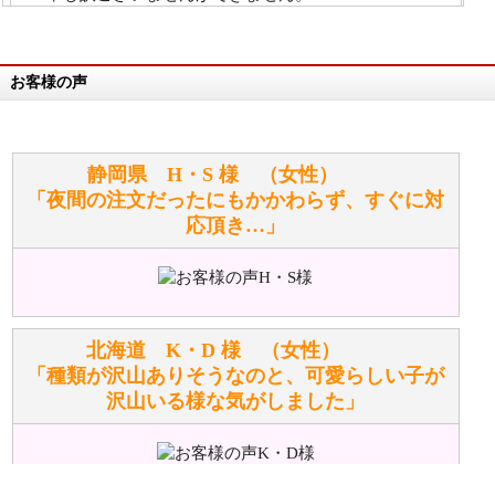
詳細は
こちら
お客様の声
万が一欲しい商品が見つからない場合は、探して取り
寄せてもらうことはできますか？
お任せください！それは当店が謡っています「おも
静岡県 H・S 様 （女性）
てなしの心」で対応させていただきます。
「夜間の注文だったにもかかわらず、すぐに対
応頂き…」
シュタイフのぬいぐるみは洗濯できますか？ ぬいぐ
るみのお手入れ方法を教えてください。
洗濯できるのとできないのがあります。
詳しくは
こちら
をご覧ください。
北海道 K・D 様 （女性）
「種類が沢山ありそうなのと、可愛らしい子が
沢山いる様な気がしました」
ぬいぐるみの耳に付いているボタンやタグに、何か意
味などがありますか？
シリアルNO付きやクラブ限定などいろいろと意味が