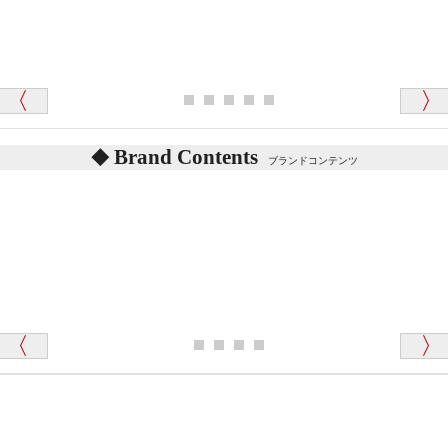
シュタイフのテディベアには、鳴くタイプのテディ
ベアがいます。
愛媛県 K・T 様 （男性）
お腹の中にグロウラーという部品を内臓しています。
「商品説明が細やかで丁寧であったことです」
体をねかせたりおこしたりすると「グーグー」と鳴く
タイプを『グロウラー』といいます。
鳴くタイプのテディベアには、「グロウラー内蔵」と
Brand Contents
ブランドコンテンツ
記載しておりますので、ぜひ探してみてください。
東京都 M・K 様 （女性）
「その他のお店で探したところ「くまの小屋」
テディベアのお腹を押すと「キュッキュッ」と音が鳴
が一番信頼できそうだったので
ります、なぜでしょうか？
シュタイフのテディベアには、おなかを押すと「キ
ュッキュッ」と音が鳴る『スクエーカー』が入ったテ
ディベアがいます。
栃木県 K・T 様 （男性）
「スクエーカー内蔵」と記載しておりますので、ぜひ
探してみてください。
「前に買ったことがあったお店でしたので」
シュタイフ社製品の実物を見ることはできますか？