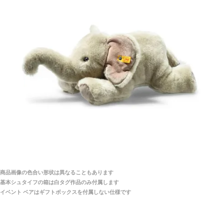
当店はネット販売ですので実物をお見せすることが
千葉県 U・Y 様 （女性）
できません。
「ChatGPTを利用したところ「くまの小屋」さ
んを紹介され…」
海外からのお取り寄せと言うことですが、商品はきち
んと届きますか？
ご安心ください！商品は確実にお届けします。
埼玉県 S・W 様
「送られる際にメールなどで届けて頂きとても
安心感がありました」
商品は直接海外から届くのですか。受取の際、関税な
どはかかりますか？
商品は全て当店へ入荷させたのち欠品を行いお客様
宅へお届けします。
商品画像の色合い形状は異なることもあります
関税はすべて当店にて処理しますのでお客様のご負担
大阪府 Y・W 様 （男性）
基本シュタイフの箱は白タグ作品のみ付属します
は一切ありません。
「取り扱っているNetショップで一番信用出来
イベント ベアはギフトボックスを付属しない仕様です
そうだった」
商品が届くまでにはどのくらいの期間がかかります