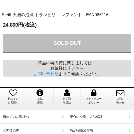
か？
Steiff 天国の抱擁 トランピリ エレファント EAN085116
国内で一度検品をしますので、決済確認後、２～４
兵庫県 A・K 様 （女性）
週間でのお届けとなります。
24,800円(税込)
「ベアちゃんの紹介分が丁寧に書かれていたこ
尚、オーダー注文の場合は４～８週間でのお届けとな
と（いつの作品など）」
ります。
（稀に、通関手続き等に時間がかかり、納期が遅れる
SOLD OUT
場合がありますので、ご了承の程よろしくお願い致し
ます。）
商品の再入荷に関しましては、
お気軽に ⇩ こちら
埼玉県 K・I 様 （女性）
お問い合わせ
よりご確認ください。
注文のキャンセルは可能ですか？
「購入してから商品到着までメールを何度か頂
き、対応に誠実さを感じました」
お取り寄せ商品となっておりますため、仕入先へ発
注後のキャンセルは受け付けかねます。
初めての
支払
特定商
プライバシー
お問い
お客様へ
配送
取引法
ポリシー
合わせ
個人情報の漏洩は大丈夫でしょうか？
新潟県 A・K 様 （女性）
初めてのお客様へ
安心の交換・返品保証
「在庫がほとんど無い中で、数少ない「在庫あ
お客様の個人上を送信するにあたり、当店では日本
り」だったこと」
お客様の声
PayPal決済方法
ベリサイン株式会社のSSLサーバー証明書を使用して