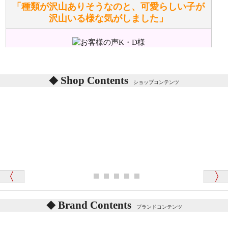
「種類が沢山ありそうなのと、可愛らしい子が
沢山いる様な気がしました」
ぬいぐるみの耳に付いているボタンやタグに、何か意
味などがありますか？
シリアルNO付きやクラブ限定などいろいろと意味が
あります。
東京都 M・K 様 （女性）
Shop Contents
詳しくは
こちら
をご覧ください。
ショップコンテンツ
「対応はどちらも丁寧でした。値段と他の融通
がきいたのがくまの小屋様です」
テディベアを横にすると音が鳴ります、なぜでしょう
か？
シュタイフのテディベアには、鳴くタイプのテディ
ベアがいます。
愛媛県 K・T 様 （男性）
お腹の中にグロウラーという部品を内臓しています。
「商品説明が細やかで丁寧であったことです」
体をねかせたりおこしたりすると「グーグー」と鳴く
タイプを『グロウラー』といいます。
鳴くタイプのテディベアには、「グロウラー内蔵」と
Brand Contents
ブランドコンテンツ
記載しておりますので、ぜひ探してみてください。
東京都 M・K 様 （女性）