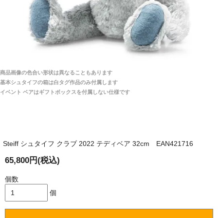
埼玉県 S・W 様
「送られる際にメールなどで届けて頂きとても
安心感がありました」
商品は直接海外から届くのですか。受取の際、関税な
どはかかりますか？
商品は全て当店へ入荷させたのち欠品を行いお客様
宅へお届けします。
商品画像の色合い形状は異なることもあります
関税はすべて当店にて処理しますのでお客様のご負担
大阪府 Y・W 様 （男性）
基本シュタイフの箱は白タグ作品のみ付属します
は一切ありません。
「取り扱っているNetショップで一番信用出来
イベント ベアはギフトボックスを付属しない仕様です
そうだった」
商品が届くまでにはどのくらいの期間がかかります
か？
Steiff シュタイフ クラブ 2022 テディベア 32cm EAN421716
国内で一度検品をしますので、決済確認後、２～４
兵庫県 A・K 様 （女性）
週間でのお届けとなります。
65,800円(税込)
「ベアちゃんの紹介分が丁寧に書かれていたこ
尚、オーダー注文の場合は４～８週間でのお届けとな
と（いつの作品など）」
ります。
個数
（稀に、通関手続き等に時間がかかり、納期が遅れる
個
場合がありますので、ご了承の程よろしくお願い致し
ます。）