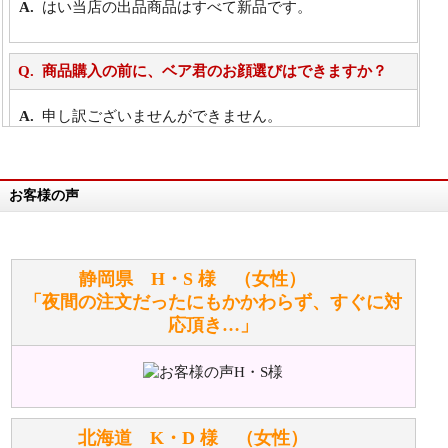
はい当店の出品商品はすべて新品です。
商品購入の前に、ベア君のお顔選びはできますか？
申し訳ございませんができません。
詳細は
こちら
お客様の声
万が一欲しい商品が見つからない場合は、探して取り
寄せてもらうことはできますか？
お任せください！それは当店が謡っています「おも
静岡県 H・S 様 （女性）
てなしの心」で対応させていただきます。
「夜間の注文だったにもかかわらず、すぐに対
応頂き…」
シュタイフのぬいぐるみは洗濯できますか？ ぬいぐ
るみのお手入れ方法を教えてください。
洗濯できるのとできないのがあります。
詳しくは
こちら
をご覧ください。
北海道 K・D 様 （女性）