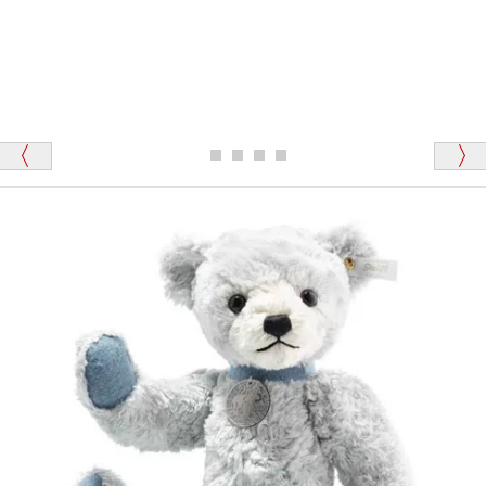
「その他のお店で探したところ「くまの小屋」
テディベアのお腹を押すと「キュッキュッ」と音が鳴
が一番信頼できそうだったので
ります、なぜでしょうか？
シュタイフのテディベアには、おなかを押すと「キ
ュッキュッ」と音が鳴る『スクエーカー』が入ったテ
ディベアがいます。
栃木県 K・T 様 （男性）
「スクエーカー内蔵」と記載しておりますので、ぜひ
探してみてください。
「前に買ったことがあったお店でしたので」
シュタイフ社製品の実物を見ることはできますか？
当店はネット販売ですので実物をお見せすることが
千葉県 U・Y 様 （女性）
できません。
「ChatGPTを利用したところ「くまの小屋」さ
んを紹介され…」
海外からのお取り寄せと言うことですが、商品はきち
んと届きますか？
ご安心ください！商品は確実にお届けします。