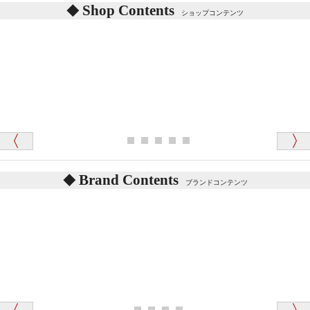
東京都 M・K 様 （女性）
Shop Contents
詳しくは
こちら
をご覧ください。
ショップコンテンツ
「対応はどちらも丁寧でした。値段と他の融通
がきいたのがくまの小屋様です」
テディベアを横にすると音が鳴ります、なぜでしょう
か？
シュタイフのテディベアには、鳴くタイプのテディ
ベアがいます。
愛媛県 K・T 様 （男性）
お腹の中にグロウラーという部品を内臓しています。
「商品説明が細やかで丁寧であったことです」
体をねかせたりおこしたりすると「グーグー」と鳴く
タイプを『グロウラー』といいます。
鳴くタイプのテディベアには、「グロウラー内蔵」と
Brand Contents
ブランドコンテンツ
記載しておりますので、ぜひ探してみてください。
東京都 M・K 様 （女性）
「その他のお店で探したところ「くまの小屋」
テディベアのお腹を押すと「キュッキュッ」と音が鳴
が一番信頼できそうだったので
ります、なぜでしょうか？
シュタイフのテディベアには、おなかを押すと「キ
ュッキュッ」と音が鳴る『スクエーカー』が入ったテ
ディベアがいます。