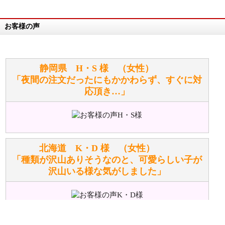
お客様の声
万が一欲しい商品が見つからない場合は、探して取り
寄せてもらうことはできますか？
お任せください！それは当店が謡っています「おも
静岡県 H・S 様 （女性）
てなしの心」で対応させていただきます。
「夜間の注文だったにもかかわらず、すぐに対
応頂き…」
シュタイフのぬいぐるみは洗濯できますか？ ぬいぐ
るみのお手入れ方法を教えてください。
洗濯できるのとできないのがあります。
詳しくは
こちら
をご覧ください。
北海道 K・D 様 （女性）
「種類が沢山ありそうなのと、可愛らしい子が
沢山いる様な気がしました」
ぬいぐるみの耳に付いているボタンやタグに、何か意
味などがありますか？
シリアルNO付きやクラブ限定などいろいろと意味が
あります。