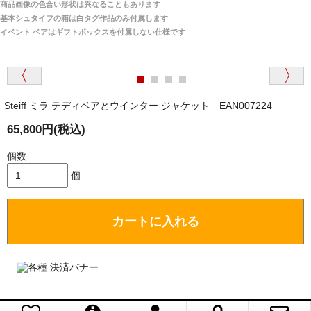
商品画像の色合い形状は異なることもあります
関税はすべて当店にて処理しますのでお客様のご負担
大阪府 Y・W 様 （男性）
基本シュタイフの箱は白タグ作品のみ付属します
は一切ありません。
「取り扱っているNetショップで一番信用出来
イベント ベアはギフトボックスを付属しない仕様です
そうだった」
商品が届くまでにはどのくらいの期間がかかります
か？
Steiff ミラ テディベアとウインター ジャケット EAN007224
国内で一度検品をしますので、決済確認後、２～４
兵庫県 A・K 様 （女性）
週間でのお届けとなります。
65,800円(税込)
「ベアちゃんの紹介分が丁寧に書かれていたこ
尚、オーダー注文の場合は４～８週間でのお届けとな
と（いつの作品など）」
ります。
個数
（稀に、通関手続き等に時間がかかり、納期が遅れる
個
場合がありますので、ご了承の程よろしくお願い致し
ます。）
カートに入れる
埼玉県 K・I 様 （女性）
注文のキャンセルは可能ですか？
「購入してから商品到着までメールを何度か頂
き、対応に誠実さを感じました」
お取り寄せ商品となっておりますため、仕入先へ発
注後のキャンセルは受け付けかねます。