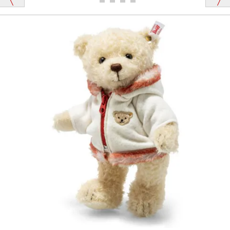
栃木県 K・T 様 （男性）
「スクエーカー内蔵」と記載しておりますので、ぜひ
探してみてください。
「前に買ったことがあったお店でしたので」
シュタイフ社製品の実物を見ることはできますか？
当店はネット販売ですので実物をお見せすることが
千葉県 U・Y 様 （女性）
できません。
「ChatGPTを利用したところ「くまの小屋」さ
んを紹介され…」
海外からのお取り寄せと言うことですが、商品はきち
んと届きますか？
ご安心ください！商品は確実にお届けします。
埼玉県 S・W 様
「送られる際にメールなどで届けて頂きとても
安心感がありました」
商品は直接海外から届くのですか。受取の際、関税な
どはかかりますか？
商品は全て当店へ入荷させたのち欠品を行いお客様
宅へお届けします。