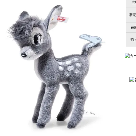
型
販売
在
購