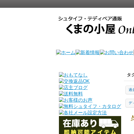
タ
過
デ