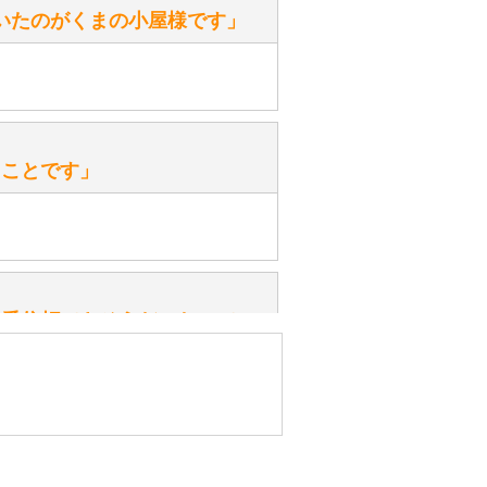
いたのがくまの小屋様です」
を『グロウラー』といいます。
ておりますので、ぜひ探してみてく
性）
、なぜでしょうか？
たことです」
ッ」と音が鳴る『スクエーカー』が
みてください。
性）
一番信頼できそうだったので
ん。
きますか？
性）
したので」