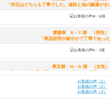
お腹の中にグロウラーという部品を内臓しています。
「対応はどちらも丁寧でした。値段と他の融通がき
体をねかせたりおこしたりすると「グーグー」と鳴くタイプ
鳴くタイプのテディベアには、「グロウラー内蔵」と記載し
ださい。
愛媛県 K・T 様 （男
テディベアのお腹を押すと「キュッキュッ」と音が鳴ります
「商品説明が細やかで丁寧であっ
シュタイフのテディベアには、おなかを押すと「キュッキュ
入ったテディベアがいます。
「スクエーカー内蔵」と記載しておりますので、ぜひ探して
東京都 M・K 様 （女
シュタイフ社製品の実物を見ることはできますか？
「その他のお店で探したところ「くまの小屋」が
当店はネット販売ですので実物をお見せすることができませ
お客様の声（1）
お客様の声（2）
お客様の声（3）
海外からのお取り寄せと言うことですが、商品はきちんと届
栃木県 K・T 様 （男
「前に買ったことがあったお店で
ご安心ください！商品は確実にお届けします。