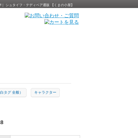
 Steiff｜ シュタイフ・テディベア通販 【くまの小屋】
ion（白タグ 全般）
キャラクター
8