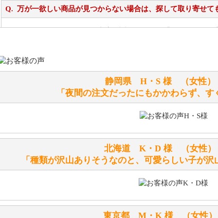
万が一欲しい商品が見つからない場合は、探して取り寄せて
お任せください！それは当店が謡っています「おもてなしの
シュタイフのぬいぐるみは洗濯できますか？ ぬいぐるみの
静岡県 H・S 様 （女
洗濯できるのとできないのがあります。
「夜間の注文だったにもかかわらず、す
詳しくは
こちら
をご覧ください。
ぬいぐるみの耳に付いているボタンやタグに、何か意味など
シリアルNO付きやクラブ限定などいろいろと意味があります
北海道 K・D 様 （女
詳しくは
こちら
をご覧ください。
「種類が沢山ありそうなのと、可愛らしい子が沢
テディベアを横にすると音が鳴ります、なぜでしょうか？
シュタイフのテディベアには、鳴くタイプのテディベアがい
東京都 M・K 様 （女