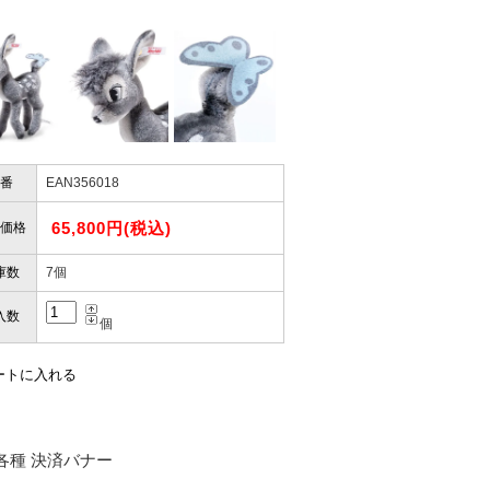
かりますか？
性）
けします。
ありません。
屋」さんを紹介され…」
番
EAN356018
65,800円(税込)
価格
お届けとなります。
。
庫数
7個
も安心感がありました」
ありますので、ご了承の程よろしく
入数
個
性）
用出来そうだった」
ャンセルは受け付けかねます。