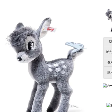
商品は直接海外から届くのですか。受取の際、関税などはか
千葉県 U・Y 様 （女
商品は全て当店へ入荷させたのち欠品を行いお客様宅へお届
関税はすべて当店にて処理しますのでお客様のご負担は一切
「ChatGPTを利用したところ「くまの小
型
商品が届くまでにはどのくらいの期間がかかりますか？
販売
国内で一度検品をしますので、決済確認後、２～４週間での
埼玉県 S・W 様
尚、オーダー注文の場合は４～８週間でのお届けとなります
在
「送られる際にメールなどで届けて頂きとて
（稀に、通関手続き等に時間がかかり、納期が遅れる場合が
購
お願い致します。）
注文のキャンセルは可能ですか？
大阪府 Y・W 様 （男
「取り扱っているNetショップで一番信
お取り寄せ商品となっておりますため、仕入先へ発注後のキ