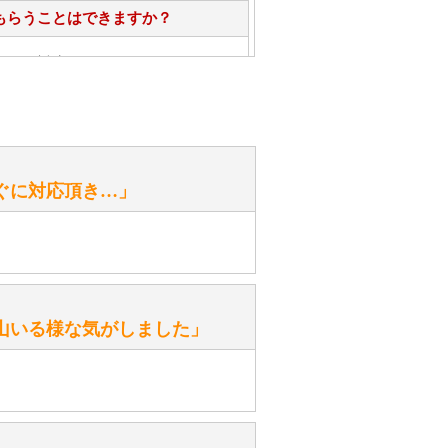
もらうことはできますか？
心」で対応させていただきます。
お手入れ方法を教えてください。
性）
ぐに対応頂き…」
がありますか？
。
性）
山いる様な気がしました」
ます。
性）