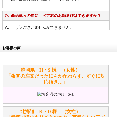
商品購入の前に、ベア君のお顔選びはできますか？
申し訳ございませんができません。
詳細は
こちら
お客様の声
万が一欲しい商品が見つからない場合は、探して取り
寄せてもらうことはできますか？
お任せください！それは当店が謡っています「おも
静岡県 H・S 様 （女性）
てなしの心」で対応させていただきます。
「夜間の注文だったにもかかわらず、すぐに対
応頂き…」
シュタイフのぬいぐるみは洗濯できますか？ ぬいぐ
るみのお手入れ方法を教えてください。
洗濯できるのとできないのがあります。
詳しくは
こちら
をご覧ください。
北海道 K・D 様 （女性）