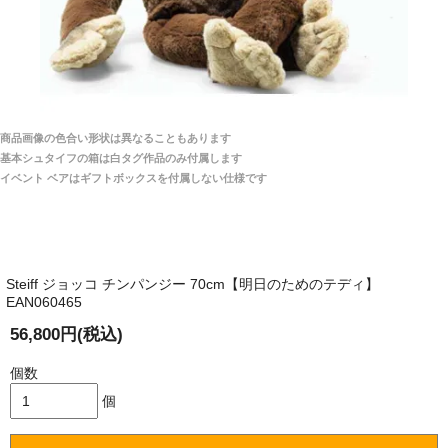
「送られる際にメールなどで届けて頂きとても
安心感がありました」
商品は直接海外から届くのですか。受取の際、関税な
どはかかりますか？
商品は全て当店へ入荷させたのち欠品を行いお客様
宅へお届けします。
商品画像の色合い形状は異なることもあります
関税はすべて当店にて処理しますのでお客様のご負担
大阪府 Y・W 様 （男性）
基本シュタイフの箱は白タグ作品のみ付属します
は一切ありません。
「取り扱っているNetショップで一番信用出来
イベント ベアはギフトボックスを付属しない仕様です
そうだった」
商品が届くまでにはどのくらいの期間がかかります
か？
Steiff ジョッコ チンパンジー 70cm【明日のためのテディ】
国内で一度検品をしますので、決済確認後、２～４
EAN060465
兵庫県 A・K 様 （女性）
週間でのお届けとなります。
「ベアちゃんの紹介分が丁寧に書かれていたこ
56,800円(税込)
尚、オーダー注文の場合は４～８週間でのお届けとな
と（いつの作品など）」
ります。
個数
（稀に、通関手続き等に時間がかかり、納期が遅れる
場合がありますので、ご了承の程よろしくお願い致し
個
ます。）