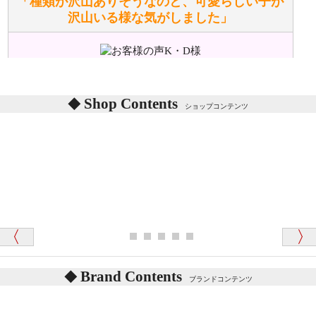
「種類が沢山ありそうなのと、可愛らしい子が
沢山いる様な気がしました」
ぬいぐるみの耳に付いているボタンやタグに、何か意
味などがありますか？
シリアルNO付きやクラブ限定などいろいろと意味が
あります。
東京都 M・K 様 （女性）
Shop Contents
詳しくは
こちら
をご覧ください。
ショップコンテンツ
「対応はどちらも丁寧でした。値段と他の融通
がきいたのがくまの小屋様です」
テディベアを横にすると音が鳴ります、なぜでしょう
か？
シュタイフのテディベアには、鳴くタイプのテディ
ベアがいます。
愛媛県 K・T 様 （男性）
お腹の中にグロウラーという部品を内臓しています。
「商品説明が細やかで丁寧であったことです」
体をねかせたりおこしたりすると「グーグー」と鳴く
タイプを『グロウラー』といいます。
鳴くタイプのテディベアには、「グロウラー内蔵」と
Brand Contents
ブランドコンテンツ
記載しておりますので、ぜひ探してみてください。
東京都 M・K 様 （女性）