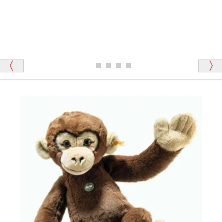
「その他のお店で探したところ「くまの小屋」
テディベアのお腹を押すと「キュッキュッ」と音が鳴
が一番信頼できそうだったので
ります、なぜでしょうか？
シュタイフのテディベアには、おなかを押すと「キ
ュッキュッ」と音が鳴る『スクエーカー』が入ったテ
ディベアがいます。
栃木県 K・T 様 （男性）
「スクエーカー内蔵」と記載しておりますので、ぜひ
探してみてください。
「前に買ったことがあったお店でしたので」
シュタイフ社製品の実物を見ることはできますか？
当店はネット販売ですので実物をお見せすることが
千葉県 U・Y 様 （女性）
できません。
「ChatGPTを利用したところ「くまの小屋」さ
んを紹介され…」
海外からのお取り寄せと言うことですが、商品はきち
んと届きますか？
ご安心ください！商品は確実にお届けします。
埼玉県 S・W 様