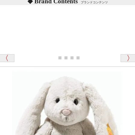
Brand Contents
ブランドコンテンツ
記載しておりますので、ぜひ探してみてください。
東京都 M・K 様 （女性）
「その他のお店で探したところ「くまの小屋」
テディベアのお腹を押すと「キュッキュッ」と音が鳴
が一番信頼できそうだったので
ります、なぜでしょうか？
シュタイフのテディベアには、おなかを押すと「キ
ュッキュッ」と音が鳴る『スクエーカー』が入ったテ
ディベアがいます。
栃木県 K・T 様 （男性）
「スクエーカー内蔵」と記載しておりますので、ぜひ
探してみてください。
「前に買ったことがあったお店でしたので」
シュタイフ社製品の実物を見ることはできますか？
当店はネット販売ですので実物をお見せすることが
千葉県 U・Y 様 （女性）
できません。
「ChatGPTを利用したところ「くまの小屋」さ
んを紹介され…」
海外からのお取り寄せと言うことですが、商品はきち
んと届きますか？