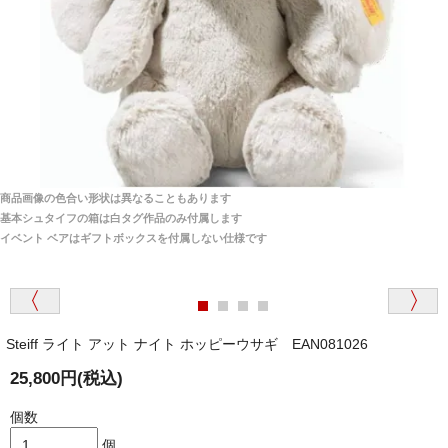
ご安心ください！商品は確実にお届けします。
埼玉県 S・W 様
「送られる際にメールなどで届けて頂きとても
安心感がありました」
商品は直接海外から届くのですか。受取の際、関税な
どはかかりますか？
商品は全て当店へ入荷させたのち欠品を行いお客様
宅へお届けします。
商品画像の色合い形状は異なることもあります
関税はすべて当店にて処理しますのでお客様のご負担
大阪府 Y・W 様 （男性）
基本シュタイフの箱は白タグ作品のみ付属します
は一切ありません。
「取り扱っているNetショップで一番信用出来
イベント ベアはギフトボックスを付属しない仕様です
そうだった」
商品が届くまでにはどのくらいの期間がかかります
か？
Steiff ライト アット ナイト ホッピーウサギ EAN081026
国内で一度検品をしますので、決済確認後、２～４
兵庫県 A・K 様 （女性）
週間でのお届けとなります。
25,800円(税込)
「ベアちゃんの紹介分が丁寧に書かれていたこ
尚、オーダー注文の場合は４～８週間でのお届けとな
と（いつの作品など）」
ります。
個数
（稀に、通関手続き等に時間がかかり、納期が遅れる
個