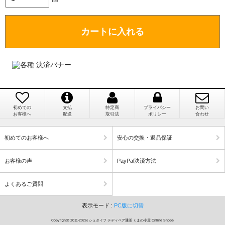
場合がありますので、ご了承の程よろしくお願い致し
ます。）
カートに入れる
埼玉県 K・I 様 （女性）
注文のキャンセルは可能ですか？
「購入してから商品到着までメールを何度か頂
き、対応に誠実さを感じました」
お取り寄せ商品となっておりますため、仕入先へ発
注後のキャンセルは受け付けかねます。
初めての
支払
特定商
プライバシー
お問い
個人情報の漏洩は大丈夫でしょうか？
お客様へ
配送
取引法
ポリシー
合わせ
新潟県 A・K 様 （女性）
「在庫がほとんど無い中で、数少ない「在庫あ
お客様の個人上を送信するにあたり、当店では日本
初めてのお客様へ
安心の交換・返品保証
り」だったこと」
ベリサイン株式会社のSSLサーバー証明書を使用して
おります。お買い物・お問い合わせで送信される全て
お客様の声
PayPal決済方法
のデータはSSL暗号化通信により保護されますので、
ご安心してお買い物をお楽しみください。
よくあるご質問
徳島県 M・E 様 （女性）
表示モード :
PC版に切替
商品画像と同じ商品が届くのですか？
「わざわざ海外から取り寄せてもらえるなんて
すごく心がこもった お店だなぁと感動しまし
Copyright© 2011-2026| シュタイフ テディベア通販 くまの小屋 Online Shope