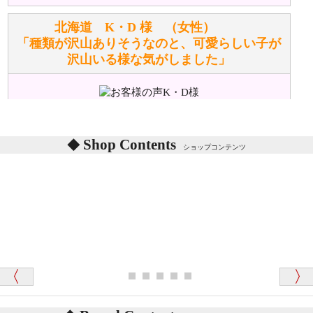
洗濯できるのとできないのがあります。
詳しくは
こちら
をご覧ください。
北海道 K・D 様 （女性）
「種類が沢山ありそうなのと、可愛らしい子が
沢山いる様な気がしました」
ぬいぐるみの耳に付いているボタンやタグに、何か意
味などがありますか？
シリアルNO付きやクラブ限定などいろいろと意味が
あります。
東京都 M・K 様 （女性）
Shop Contents
詳しくは
こちら
をご覧ください。
ショップコンテンツ
「対応はどちらも丁寧でした。値段と他の融通
がきいたのがくまの小屋様です」
テディベアを横にすると音が鳴ります、なぜでしょう
か？
シュタイフのテディベアには、鳴くタイプのテディ
ベアがいます。
愛媛県 K・T 様 （男性）
お腹の中にグロウラーという部品を内臓しています。
「商品説明が細やかで丁寧であったことです」
体をねかせたりおこしたりすると「グーグー」と鳴く
タイプを『グロウラー』といいます。
鳴くタイプのテディベアには、「グロウラー内蔵」と