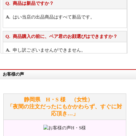
商品は新品ですか？
はい当店の出品商品はすべて新品です。
商品購入の前に、ベア君のお顔選びはできますか？
申し訳ございませんができません。
詳細は
こちら
お客様の声
万が一欲しい商品が見つからない場合は、探して取り
寄せてもらうことはできますか？
お任せください！それは当店が謡っています「おも
静岡県 H・S 様 （女性）
てなしの心」で対応させていただきます。
「夜間の注文だったにもかかわらず、すぐに対
応頂き…」
シュタイフのぬいぐるみは洗濯できますか？ ぬいぐ
るみのお手入れ方法を教えてください。