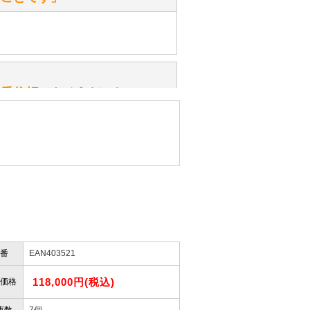
ッ」と音が鳴る『スクエーカー』が
みてください。
性）
一番信頼できそうだったので
ん。
きますか？
性）
したので」
かりますか？
番
EAN403521
性）
けします。
ありません。
118,000円(税込)
屋」さんを紹介され…」
価格