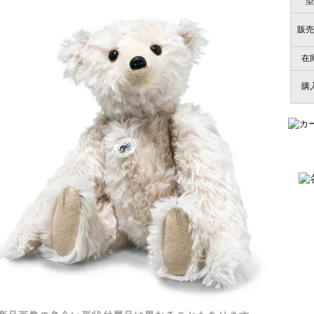
型
販売
在
購