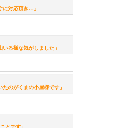
性）
ぐに対応頂き…」
がありますか？
。
性）
山いる様な気がしました」
ます。
性）
いたのがくまの小屋様です」
を『グロウラー』といいます。
ておりますので、ぜひ探してみてく
性）
、なぜでしょうか？
たことです」