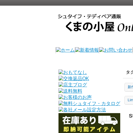
タ
新
Li
S