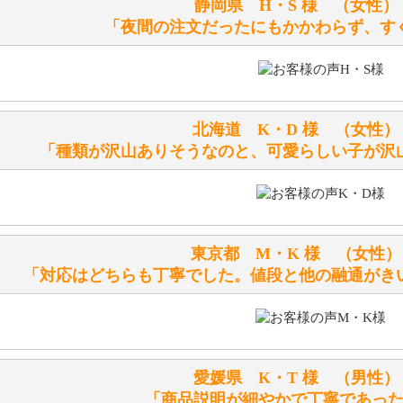
静岡県 H・S 様 （女
洗濯できるのとできないのがあります。
「夜間の注文だったにもかかわらず、す
詳しくは
こちら
をご覧ください。
ぬいぐるみの耳に付いているボタンやタグに、何か意味など
シリアルNO付きやクラブ限定などいろいろと意味があります
北海道 K・D 様 （女
詳しくは
こちら
をご覧ください。
「種類が沢山ありそうなのと、可愛らしい子が沢
テディベアを横にすると音が鳴ります、なぜでしょうか？
シュタイフのテディベアには、鳴くタイプのテディベアがい
東京都 M・K 様 （女
お腹の中にグロウラーという部品を内臓しています。
「対応はどちらも丁寧でした。値段と他の融通がき
体をねかせたりおこしたりすると「グーグー」と鳴くタイプ
鳴くタイプのテディベアには、「グロウラー内蔵」と記載し
ださい。
愛媛県 K・T 様 （男
テディベアのお腹を押すと「キュッキュッ」と音が鳴ります
「商品説明が細やかで丁寧であっ