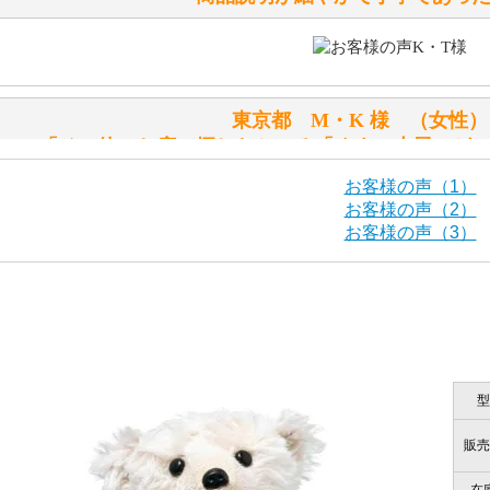
シュタイフのテディベアには、おなかを押すと「キュッキュ
入ったテディベアがいます。
「スクエーカー内蔵」と記載しておりますので、ぜひ探して
東京都 M・K 様 （女
シュタイフ社製品の実物を見ることはできますか？
「その他のお店で探したところ「くまの小屋」が
当店はネット販売ですので実物をお見せすることができませ
お客様の声（1）
お客様の声（2）
お客様の声（3）
海外からのお取り寄せと言うことですが、商品はきちんと届
栃木県 K・T 様 （男
「前に買ったことがあったお店で
ご安心ください！商品は確実にお届けします。
商品は直接海外から届くのですか。受取の際、関税などはか
型
千葉県 U・Y 様 （女
商品は全て当店へ入荷させたのち欠品を行いお客様宅へお届
関税はすべて当店にて処理しますのでお客様のご負担は一切
「ChatGPTを利用したところ「くまの小
販売