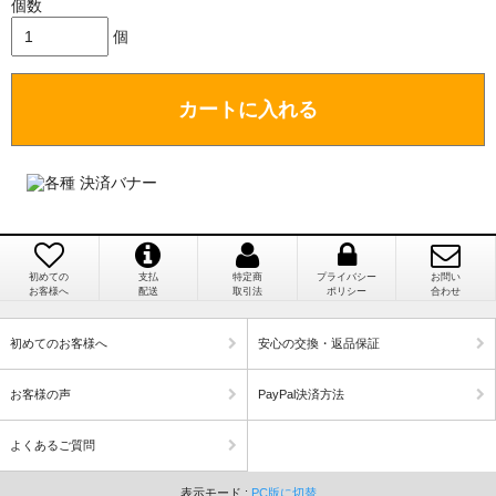
と（いつの作品など）」
ります。
個数
（稀に、通関手続き等に時間がかかり、納期が遅れる
個
場合がありますので、ご了承の程よろしくお願い致し
ます。）
カートに入れる
埼玉県 K・I 様 （女性）
注文のキャンセルは可能ですか？
「購入してから商品到着までメールを何度か頂
き、対応に誠実さを感じました」
お取り寄せ商品となっておりますため、仕入先へ発
注後のキャンセルは受け付けかねます。
初めての
支払
特定商
プライバシー
お問い
個人情報の漏洩は大丈夫でしょうか？
お客様へ
配送
取引法
ポリシー
合わせ
新潟県 A・K 様 （女性）
「在庫がほとんど無い中で、数少ない「在庫あ
お客様の個人上を送信するにあたり、当店では日本
初めてのお客様へ
安心の交換・返品保証
り」だったこと」
ベリサイン株式会社のSSLサーバー証明書を使用して
おります。お買い物・お問い合わせで送信される全て
お客様の声
PayPal決済方法
のデータはSSL暗号化通信により保護されますので、
ご安心してお買い物をお楽しみください。
よくあるご質問
徳島県 M・E 様 （女性）
表示モード :
PC版に切替