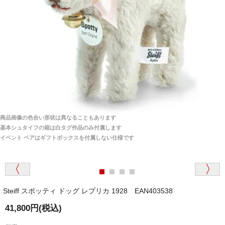
海外からのお取り寄せと言うことですが、商品はきち
んと届きますか？
ご安心ください！商品は確実にお届けします。
埼玉県 S・W 様
「送られる際にメールなどで届けて頂きとても
安心感がありました」
商品は直接海外から届くのですか。受取の際、関税な
どはかかりますか？
商品は全て当店へ入荷させたのち欠品を行いお客様
宅へお届けします。
商品画像の色合い形状は異なることもあります
関税はすべて当店にて処理しますのでお客様のご負担
大阪府 Y・W 様 （男性）
基本シュタイフの箱は白タグ作品のみ付属します
は一切ありません。
「取り扱っているNetショップで一番信用出来
イベント ベアはギフトボックスを付属しない仕様です
そうだった」
商品が届くまでにはどのくらいの期間がかかります
か？
Steiff スポッティ ドッグ レプリカ 1928 EAN403538
国内で一度検品をしますので、決済確認後、２～４
兵庫県 A・K 様 （女性）
週間でのお届けとなります。
41,800円(税込)
「ベアちゃんの紹介分が丁寧に書かれていたこ
尚、オーダー注文の場合は４～８週間でのお届けとな