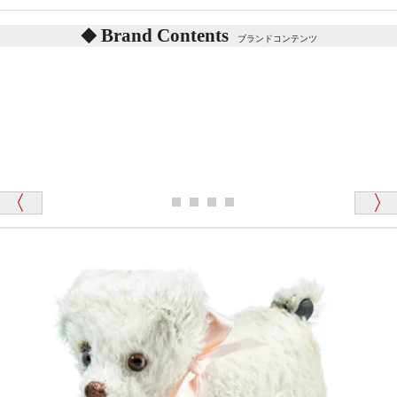
タイプを『グロウラー』といいます。
鳴くタイプのテディベアには、「グロウラー内蔵」と
Brand Contents
ブランドコンテンツ
記載しておりますので、ぜひ探してみてください。
東京都 M・K 様 （女性）
「その他のお店で探したところ「くまの小屋」
テディベアのお腹を押すと「キュッキュッ」と音が鳴
が一番信頼できそうだったので
ります、なぜでしょうか？
シュタイフのテディベアには、おなかを押すと「キ
ュッキュッ」と音が鳴る『スクエーカー』が入ったテ
ディベアがいます。
栃木県 K・T 様 （男性）
「スクエーカー内蔵」と記載しておりますので、ぜひ
探してみてください。
「前に買ったことがあったお店でしたので」
シュタイフ社製品の実物を見ることはできますか？
当店はネット販売ですので実物をお見せすることが
千葉県 U・Y 様 （女性）
できません。
「ChatGPTを利用したところ「くまの小屋」さ
んを紹介され…」