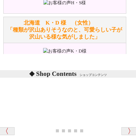
るみのお手入れ方法を教えてください。
洗濯できるのとできないのがあります。
詳しくは
こちら
をご覧ください。
北海道 K・D 様 （女性）
「種類が沢山ありそうなのと、可愛らしい子が
沢山いる様な気がしました」
ぬいぐるみの耳に付いているボタンやタグに、何か意
味などがありますか？
シリアルNO付きやクラブ限定などいろいろと意味が
あります。
東京都 M・K 様 （女性）
Shop Contents
詳しくは
こちら
をご覧ください。
ショップコンテンツ
「対応はどちらも丁寧でした。値段と他の融通
がきいたのがくまの小屋様です」
テディベアを横にすると音が鳴ります、なぜでしょう
か？
シュタイフのテディベアには、鳴くタイプのテディ
ベアがいます。
愛媛県 K・T 様 （男性）
お腹の中にグロウラーという部品を内臓しています。
「商品説明が細やかで丁寧であったことです」
体をねかせたりおこしたりすると「グーグー」と鳴く